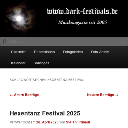
Zum
Zum
Musikmagazin seit 2005
primären
sekundären
Inhalt
Inhalt
springen
springen
DARK-FESTIVALS.DE
Suchen
Hauptmenü
Startseite
Rezensionen
Fotogalerien
Foto-Archiv
Kalender
Sonstiges
SCHLAGWORTARCHIV:
HEXENTANZ FESTIVAL
Beitragsnavigation
←
Ältere Beiträge
Neuere Beiträge
→
Hexentanz Festival 2025
Veröffentlicht am
28. April 2025
von
Stefan Frühauf