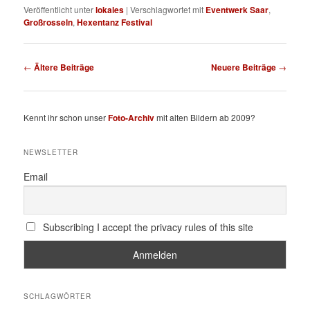
Veröffentlicht unter
lokales
|
Verschlagwortet mit
Eventwerk Saar
,
Großrosseln
,
Hexentanz Festival
Beitragsnavigation
←
Ältere Beiträge
Neuere Beiträge
→
Kennt ihr schon unser
Foto-Archiv
mit alten Bildern ab 2009?
NEWSLETTER
Email
Subscribing I accept the privacy rules of this site
SCHLAGWÖRTER