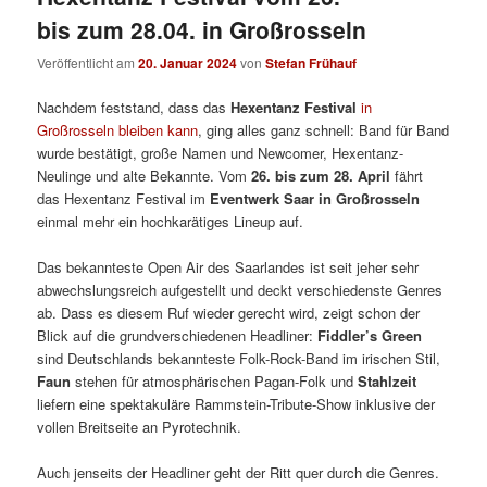
bis zum 28.04. in Großrosseln
Veröffentlicht am
20. Januar 2024
von
Stefan Frühauf
Nachdem feststand, dass das
Hexentanz Festival
in
Großrosseln bleiben kann
, ging alles ganz schnell: Band für Band
wurde bestätigt, große Namen und Newcomer, Hexentanz-
Neulinge und alte Bekannte. Vom
26. bis zum 28. April
fährt
das Hexentanz Festival im
Eventwerk Saar in Großrosseln
einmal mehr ein hochkarätiges Lineup auf.
Das bekannteste Open Air des Saarlandes ist seit jeher sehr
abwechslungsreich aufgestellt und deckt verschiedenste Genres
ab. Dass es diesem Ruf wieder gerecht wird, zeigt schon der
Blick auf die grundverschiedenen Headliner:
Fiddler’s Green
sind Deutschlands bekannteste Folk-Rock-Band im irischen Stil,
Faun
stehen für atmosphärischen Pagan-Folk und
Stahlzeit
liefern eine spektakuläre Rammstein-Tribute-Show inklusive der
vollen Breitseite an Pyrotechnik.
Auch jenseits der Headliner geht der Ritt quer durch die Genres.