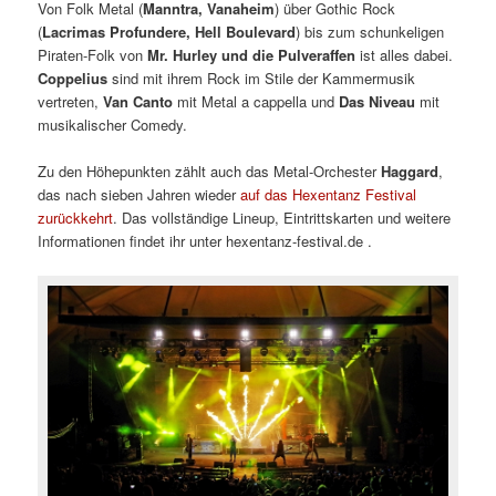
Von Folk Metal (
Manntra, Vanaheim
) über Gothic Rock
(
Lacrimas Profundere, Hell Boulevard
) bis zum schunkeligen
Piraten-Folk von
Mr. Hurley und die Pulveraffen
ist alles dabei.
Coppelius
sind mit ihrem Rock im Stile der Kammermusik
vertreten,
Van Canto
mit Metal a cappella und
Das Niveau
mit
musikalischer Comedy.
Zu den Höhepunkten zählt auch das Metal-Orchester
Haggard
,
das nach sieben Jahren wieder
auf das Hexentanz Festival
zurückkehrt
. Das vollständige Lineup, Eintrittskarten und weitere
Informationen findet ihr unter hexentanz-festival.de .