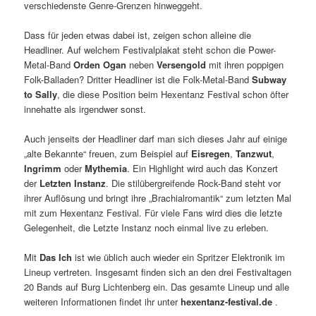
verschiedenste Genre-Grenzen hinweggeht.
Dass für jeden etwas dabei ist, zeigen schon alleine die
Headliner. Auf welchem Festivalplakat steht schon die Power-
Metal-Band
Orden Ogan
neben
Versengold
mit ihren poppigen
Folk-Balladen? Dritter Headliner ist die Folk-Metal-Band
Subway
to Sally
, die diese Position beim Hexentanz Festival schon öfter
innehatte als irgendwer sonst.
Auch jenseits der Headliner darf man sich dieses Jahr auf einige
„alte Bekannte“ freuen, zum Beispiel auf
Eisregen
,
Tanzwut
,
Ingrimm
oder
Mythemia
. Ein Highlight wird auch das Konzert
der
Letzten Instanz
. Die stilübergreifende Rock-Band steht vor
ihrer Auflösung und bringt ihre „Brachialromantik“ zum letzten Mal
mit zum Hexentanz Festival. Für viele Fans wird dies die letzte
Gelegenheit, die Letzte Instanz noch einmal live zu erleben.
Mit
Das Ich
ist wie üblich auch wieder ein Spritzer Elektronik im
Lineup vertreten. Insgesamt finden sich an den drei Festivaltagen
20 Bands auf Burg Lichtenberg ein. Das gesamte Lineup und alle
weiteren Informationen findet ihr unter
hexentanz-festival.de
.