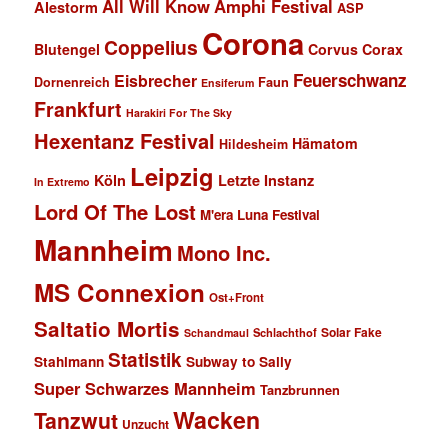
All Will Know
Amphi Festival
Alestorm
ASP
Corona
Coppelius
Blutengel
Corvus Corax
Feuerschwanz
Eisbrecher
Faun
Dornenreich
Ensiferum
Frankfurt
Harakiri For The Sky
Hexentanz Festival
Hämatom
Hildesheim
Leipzig
Köln
Letzte Instanz
In Extremo
Lord Of The Lost
M'era Luna Festival
Mannheim
Mono Inc.
MS Connexion
Ost+Front
Saltatio Mortis
Solar Fake
Schlachthof
Schandmaul
Statistik
Stahlmann
Subway to Sally
Super Schwarzes Mannheim
Tanzbrunnen
Wacken
Tanzwut
Unzucht