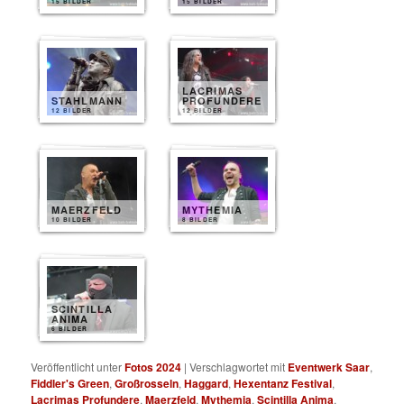
15 BILDER
15 BILDER
LACRIMAS
STAHLMANN
PROFUNDERE
12 BILDER
12 BILDER
MAERZFELD
MYTHEMIA
10 BILDER
8 BILDER
SCINTILLA
ANIMA
6 BILDER
Veröffentlicht unter
Fotos 2024
|
Verschlagwortet mit
Eventwerk Saar
,
Fiddler's Green
,
Großrosseln
,
Haggard
,
Hexentanz Festival
,
Lacrimas Profundere
,
Maerzfeld
,
Mythemia
,
Scintilla Anima
,