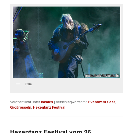
Faun
Veröffentlicht unter
lokales
|
Verschlagwortet mit
Eventwerk Saar
,
Großrosseln
,
Hexentanz Festival
Hexentanz Festival vom 26.