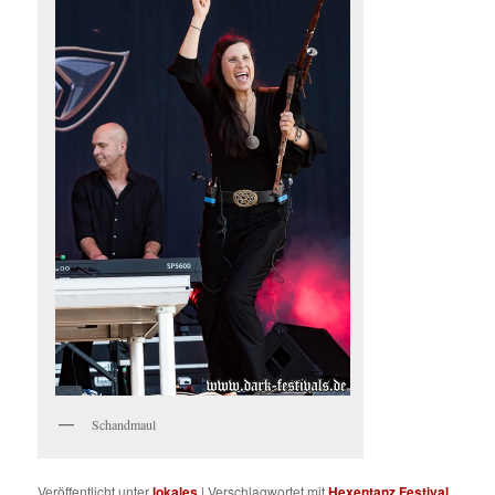
Schandmaul
Veröffentlicht unter
lokales
|
Verschlagwortet mit
Hexentanz Festival