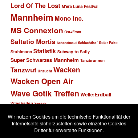
Lord Of The Lost
M'era Luna Festival
Mannheim
Mono Inc.
MS Connexion
Ost+Front
Saltatio Mortis
Solar Fake
Schlachthof
Schandmaul
Statistik
Stahlmann
Subway to Sally
Super Schwarzes Mannheim
Tanzbrunnen
Wacken
Tanzwut
Unzucht
Wacken Open Air
Wave Gotik Treffen
Welle:Erdball
Wiesbaden
Xandria
Impressum