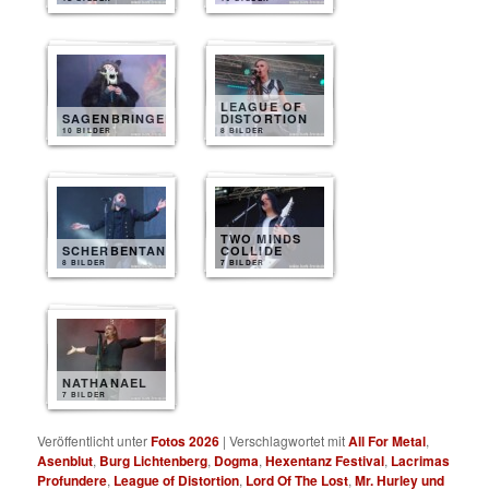
LEAGUE OF
SAGENBRINGER
DISTORTION
10 BILDER
8 BILDER
TWO MINDS
SCHERBENTANZ
COLLIDE
8 BILDER
7 BILDER
NATHANAEL
7 BILDER
Veröffentlicht unter
Fotos 2026
|
Verschlagwortet mit
All For Metal
,
Asenblut
,
Burg Lichtenberg
,
Dogma
,
Hexentanz Festival
,
Lacrimas
Profundere
,
League of Distortion
,
Lord Of The Lost
,
Mr. Hurley und