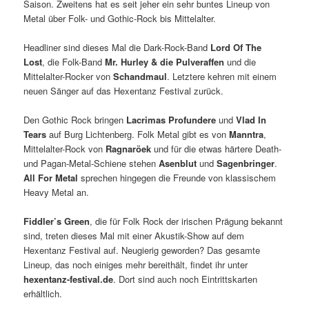
Saison. Zweitens hat es seit jeher ein sehr buntes Lineup von
Metal über Folk- und Gothic-Rock bis Mittelalter.
Headliner sind dieses Mal die Dark-Rock-Band
Lord Of The
Lost
, die Folk-Band
Mr. Hurley & die Pulveraffen
und die
Mittelalter-Rocker von
Schandmaul
. Letztere kehren mit einem
neuen Sänger auf das Hexentanz Festival zurück.
Den Gothic Rock bringen
Lacrimas Profundere
und
Vlad In
Tears
auf Burg Lichtenberg. Folk Metal gibt es von
Manntra
,
Mittelalter-Rock von
Ragnaröek
und für die etwas härtere Death-
und Pagan-Metal-Schiene stehen
Asenblut
und
Sagenbringer
.
All For Metal
sprechen hingegen die Freunde von klassischem
Heavy Metal an.
Fiddler’s Green
, die für Folk Rock der irischen Prägung bekannt
sind, treten dieses Mal mit einer Akustik-Show auf dem
Hexentanz Festival auf. Neugierig geworden? Das gesamte
Lineup, das noch einiges mehr bereithält, findet ihr unter
hexentanz-festival.de
. Dort sind auch noch Eintrittskarten
erhältlich.