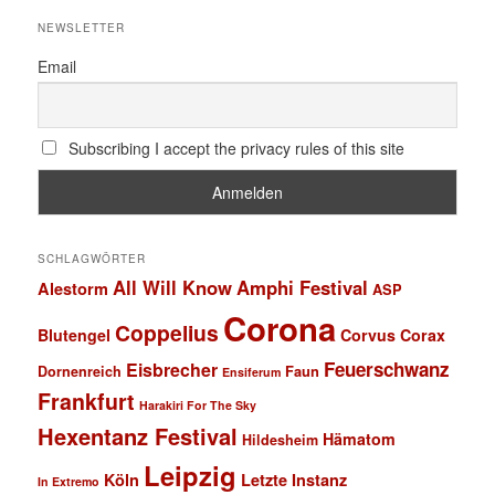
NEWSLETTER
Email
Subscribing I accept the privacy rules of this site
SCHLAGWÖRTER
All Will Know
Amphi Festival
Alestorm
ASP
Corona
Coppelius
Blutengel
Corvus Corax
Feuerschwanz
Eisbrecher
Faun
Dornenreich
Ensiferum
Frankfurt
Harakiri For The Sky
Hexentanz Festival
Hämatom
Hildesheim
Leipzig
Köln
Letzte Instanz
In Extremo