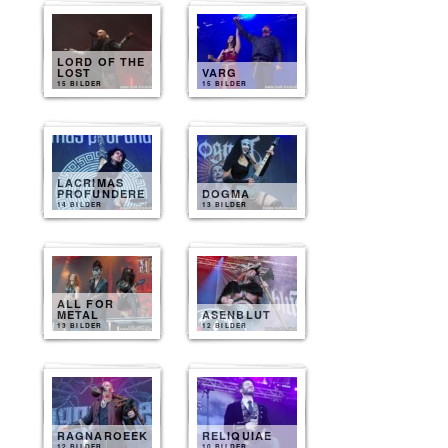
LORD OF THE
LOST
VARG
15 BILDER
15 BILDER
LACRIMAS
PROFUNDERE
DOGMA
14 BILDER
13 BILDER
ALL FOR
METAL
ASENBLUT
13 BILDER
12 BILDER
RAGNAROEEK
RELIQUIAE
12 BILDER
10 BILDER