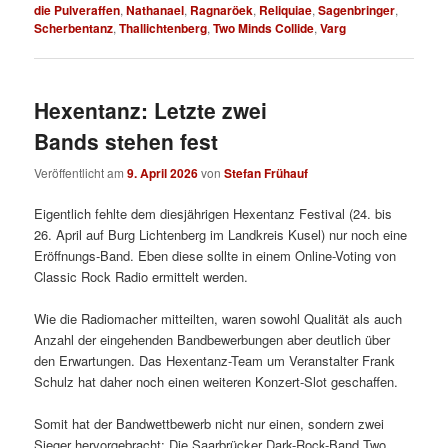
die Pulveraffen
,
Nathanael
,
Ragnaröek
,
Reliquiae
,
Sagenbringer
,
Scherbentanz
,
Thallichtenberg
,
Two Minds Collide
,
Varg
Hexentanz: Letzte zwei
Bands stehen fest
Veröffentlicht am
9. April 2026
von
Stefan Frühauf
Eigentlich fehlte dem diesjährigen Hexentanz Festival (24. bis
26. April auf Burg Lichtenberg im Landkreis Kusel) nur noch eine
Eröffnungs-Band. Eben diese sollte in einem Online-Voting von
Classic Rock Radio ermittelt werden.
Wie die Radiomacher mitteilten, waren sowohl Qualität als auch
Anzahl der eingehenden Bandbewerbungen aber deutlich über
den Erwartungen. Das Hexentanz-Team um Veranstalter Frank
Schulz hat daher noch einen weiteren Konzert-Slot geschaffen.
Somit hat der Bandwettbewerb nicht nur einen, sondern zwei
Sieger hervorgebracht: Die Saarbrücker Dark-Rock-Band Two