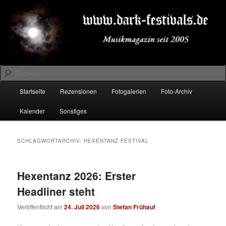
Zum
Zum
Musikmagazin seit 2005
primären
sekundären
Inhalt
Inhalt
springen
springen
DARK-FESTIVALS.DE
Suchen
Hauptmenü
Startseite
Rezensionen
Fotogalerien
Foto-Archiv
Kalender
Sonstiges
SCHLAGWORTARCHIV:
HEXENTANZ FESTIVAL
Hexentanz 2026: Erster
Headliner steht
Veröffentlicht am
24. Juli 2026
von
Stefan Frühauf