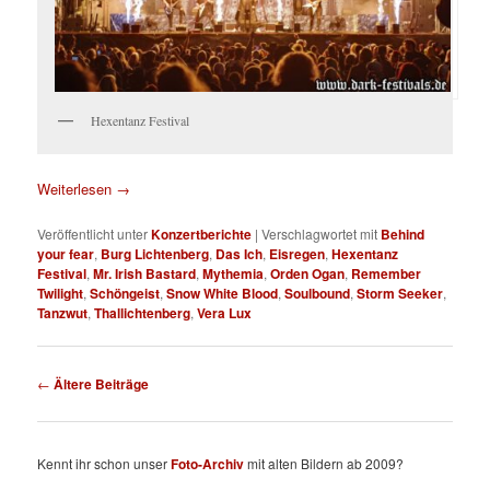
Hexentanz Festival
Weiterlesen
→
Veröffentlicht unter
Konzertberichte
|
Verschlagwortet mit
Behind
your fear
,
Burg Lichtenberg
,
Das Ich
,
Eisregen
,
Hexentanz
Festival
,
Mr. Irish Bastard
,
Mythemia
,
Orden Ogan
,
Remember
Twilight
,
Schöngeist
,
Snow White Blood
,
Soulbound
,
Storm Seeker
,
Tanzwut
,
Thallichtenberg
,
Vera Lux
Beitragsnavigation
←
Ältere Beiträge
Kennt ihr schon unser
Foto-Archiv
mit alten Bildern ab 2009?