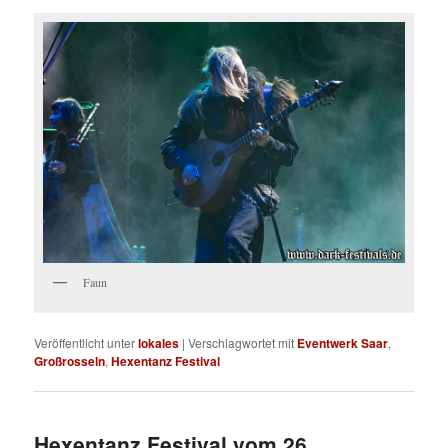
Faun
Veröffentlicht unter
lokales
|
Verschlagwortet mit
Eventwerk Saar
,
Großrosseln
,
Hexentanz Festival
Hexentanz Festival vom 26.