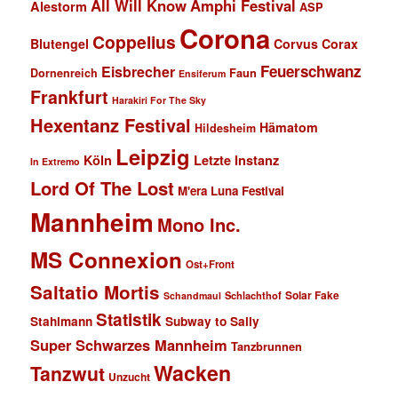
All Will Know
Amphi Festival
Alestorm
ASP
Corona
Coppelius
Blutengel
Corvus Corax
Feuerschwanz
Eisbrecher
Faun
Dornenreich
Ensiferum
Frankfurt
Harakiri For The Sky
Hexentanz Festival
Hämatom
Hildesheim
Leipzig
Köln
Letzte Instanz
In Extremo
Lord Of The Lost
M'era Luna Festival
Mannheim
Mono Inc.
MS Connexion
Ost+Front
Saltatio Mortis
Solar Fake
Schlachthof
Schandmaul
Statistik
Stahlmann
Subway to Sally
Super Schwarzes Mannheim
Tanzbrunnen
Wacken
Tanzwut
Unzucht