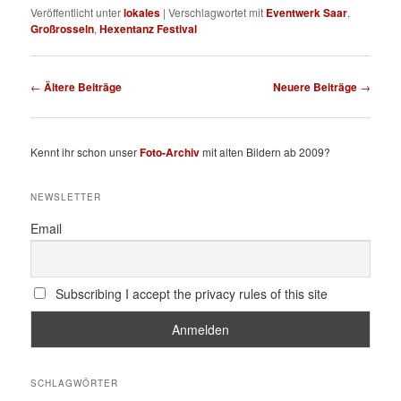
Veröffentlicht unter
lokales
|
Verschlagwortet mit
Eventwerk Saar
,
Großrosseln
,
Hexentanz Festival
Beitragsnavigation
←
Ältere Beiträge
Neuere Beiträge
→
Kennt ihr schon unser
Foto-Archiv
mit alten Bildern ab 2009?
NEWSLETTER
Email
Subscribing I accept the privacy rules of this site
SCHLAGWÖRTER