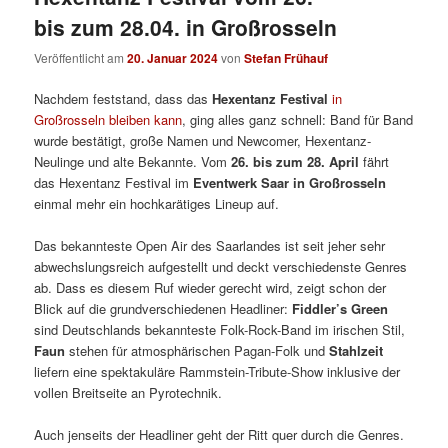
bis zum 28.04. in Großrosseln
Veröffentlicht am
20. Januar 2024
von
Stefan Frühauf
Nachdem feststand, dass das
Hexentanz Festival
in
Großrosseln bleiben kann
, ging alles ganz schnell: Band für Band
wurde bestätigt, große Namen und Newcomer, Hexentanz-
Neulinge und alte Bekannte. Vom
26. bis zum 28. April
fährt
das Hexentanz Festival im
Eventwerk Saar in Großrosseln
einmal mehr ein hochkarätiges Lineup auf.
Das bekannteste Open Air des Saarlandes ist seit jeher sehr
abwechslungsreich aufgestellt und deckt verschiedenste Genres
ab. Dass es diesem Ruf wieder gerecht wird, zeigt schon der
Blick auf die grundverschiedenen Headliner:
Fiddler’s Green
sind Deutschlands bekannteste Folk-Rock-Band im irischen Stil,
Faun
stehen für atmosphärischen Pagan-Folk und
Stahlzeit
liefern eine spektakuläre Rammstein-Tribute-Show inklusive der
vollen Breitseite an Pyrotechnik.
Auch jenseits der Headliner geht der Ritt quer durch die Genres.