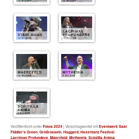
15 BILDER
15 BILDER
LACRIMAS
STAHLMANN
PROFUNDERE
12 BILDER
12 BILDER
MAERZFELD
MYTHEMIA
10 BILDER
8 BILDER
SCINTILLA
ANIMA
6 BILDER
Veröffentlicht unter
Fotos 2024
|
Verschlagwortet mit
Eventwerk Saar
,
Fiddler's Green
,
Großrosseln
,
Haggard
,
Hexentanz Festival
,
Lacrimas Profundere
,
Maerzfeld
,
Mythemia
,
Scintilla Anima
,