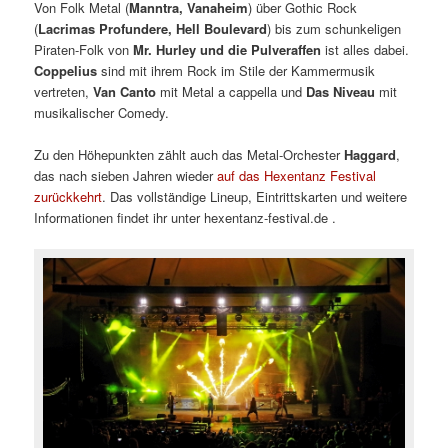
Von Folk Metal (
Manntra, Vanaheim
) über Gothic Rock
(
Lacrimas Profundere, Hell Boulevard
) bis zum schunkeligen
Piraten-Folk von
Mr. Hurley und die Pulveraffen
ist alles dabei.
Coppelius
sind mit ihrem Rock im Stile der Kammermusik
vertreten,
Van Canto
mit Metal a cappella und
Das Niveau
mit
musikalischer Comedy.
Zu den Höhepunkten zählt auch das Metal-Orchester
Haggard
,
das nach sieben Jahren wieder
auf das Hexentanz Festival
zurückkehrt
. Das vollständige Lineup, Eintrittskarten und weitere
Informationen findet ihr unter hexentanz-festival.de .