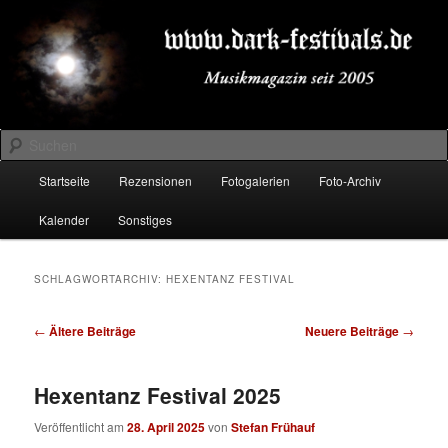
Zum
Zum
Musikmagazin seit 2005
primären
sekundären
Inhalt
Inhalt
springen
springen
DARK-FESTIVALS.DE
Suchen
Hauptmenü
Startseite
Rezensionen
Fotogalerien
Foto-Archiv
Kalender
Sonstiges
SCHLAGWORTARCHIV:
HEXENTANZ FESTIVAL
Beitragsnavigation
←
Ältere Beiträge
Neuere Beiträge
→
Hexentanz Festival 2025
Veröffentlicht am
28. April 2025
von
Stefan Frühauf