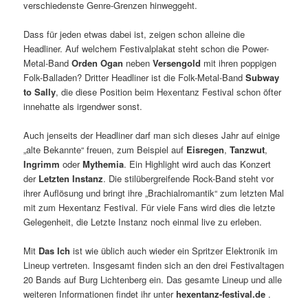
verschiedenste Genre-Grenzen hinweggeht.
Dass für jeden etwas dabei ist, zeigen schon alleine die
Headliner. Auf welchem Festivalplakat steht schon die Power-
Metal-Band
Orden Ogan
neben
Versengold
mit ihren poppigen
Folk-Balladen? Dritter Headliner ist die Folk-Metal-Band
Subway
to Sally
, die diese Position beim Hexentanz Festival schon öfter
innehatte als irgendwer sonst.
Auch jenseits der Headliner darf man sich dieses Jahr auf einige
„alte Bekannte“ freuen, zum Beispiel auf
Eisregen
,
Tanzwut
,
Ingrimm
oder
Mythemia
. Ein Highlight wird auch das Konzert
der
Letzten Instanz
. Die stilübergreifende Rock-Band steht vor
ihrer Auflösung und bringt ihre „Brachialromantik“ zum letzten Mal
mit zum Hexentanz Festival. Für viele Fans wird dies die letzte
Gelegenheit, die Letzte Instanz noch einmal live zu erleben.
Mit
Das Ich
ist wie üblich auch wieder ein Spritzer Elektronik im
Lineup vertreten. Insgesamt finden sich an den drei Festivaltagen
20 Bands auf Burg Lichtenberg ein. Das gesamte Lineup und alle
weiteren Informationen findet ihr unter
hexentanz-festival.de
.