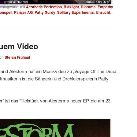
chlagwortet mit
Aesthetic Perfection
,
Blaklight
,
Diorama
,
Empathy
onspell
,
Panzer AG
,
Patty Gurdy
,
Solitary Experiments
,
Unzucht
,
euem Video
on
Stefan Frühauf
Band Alestorm hat ein Musikvideo zu „Voyage Of The Dead
tmusikerin ist die Sängerin und Drehleierspielerin Patty
 ist das Titelstück von Alestorms neuer EP, die am 23.