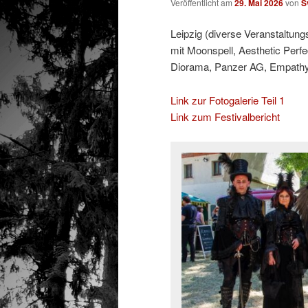
Veröffentlicht am
29. Mai 2026
von
S
Leipzig (diverse Veranstaltung
mit Moonspell, Aesthetic Perfe
Diorama, Panzer AG, Empathy T
Link zur Fotogalerie Teil 1
Link zum Festivalbericht