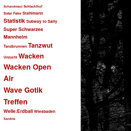
Schlachthof
Schandmaul
Stahlmann
Solar Fake
Statistik
Subway to Sally
Super Schwarzes
Mannheim
Tanzwut
Tanzbrunnen
Wacken
Unzucht
Wacken Open
Air
Wave Gotik
Treffen
Welle:Erdball
Wiesbaden
Xandria