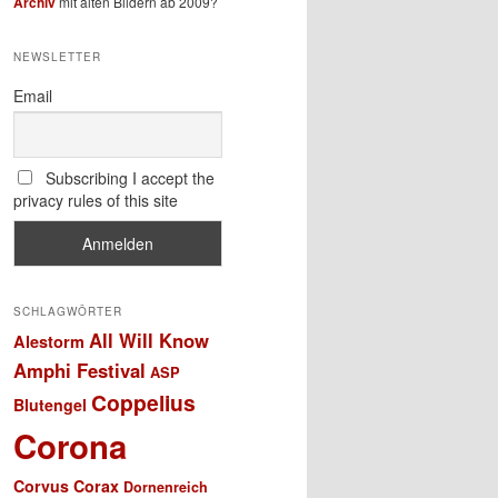
Archiv
mit alten Bildern ab 2009?
NEWSLETTER
Email
Subscribing I accept the
privacy rules of this site
SCHLAGWÖRTER
All Will Know
Alestorm
Amphi Festival
ASP
Coppelius
Blutengel
Corona
Corvus Corax
Dornenreich