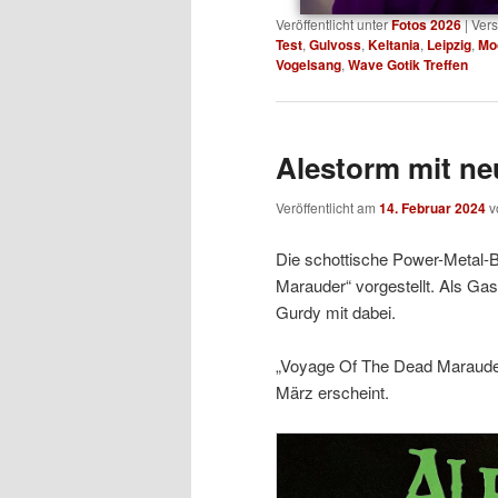
Veröffentlicht unter
Fotos 2026
|
Vers
Test
,
Gulvoss
,
Keltania
,
Leipzig
,
Mo
Vogelsang
,
Wave Gotik Treffen
Alestorm mit n
Veröffentlicht am
14. Februar 2024
v
Die schottische Power-Metal-
Marauder“ vorgestellt. Als Gas
Gurdy mit dabei.
„Voyage Of The Dead Marauder“
März erscheint.