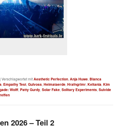
|
Verschlagwortet mit
Aesthetic Perfection
,
Anja Huwe
,
Bianca
a
,
Empathy Test
,
Gulvoss
,
Heimataerde
,
Hrafngrimr
,
Keltania
,
Kim
gade: Wolff
,
Patty Gurdy
,
Solar Fake
,
Solitary Experiments
,
Suivide
reffen
en 2026 – Teil 2