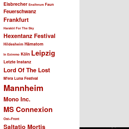
Eisbrecher
Faun
Ensiferum
Feuerschwanz
Frankfurt
Harakiri For The Sky
Hexentanz Festival
Hämatom
Hildesheim
Leipzig
Köln
In Extremo
Letzte Instanz
Lord Of The Lost
M'era Luna Festival
Mannheim
Mono Inc.
MS Connexion
Ost+Front
Saltatio Mortis