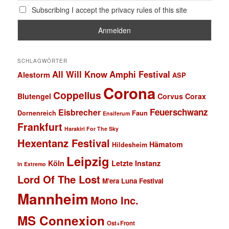
Subscribing I accept the privacy rules of this site
SCHLAGWÖRTER
All Will Know
Amphi Festival
Alestorm
ASP
Corona
Coppelius
Blutengel
Corvus Corax
Feuerschwanz
Eisbrecher
Faun
Dornenreich
Ensiferum
Frankfurt
Harakiri For The Sky
Hexentanz Festival
Hämatom
Hildesheim
Leipzig
Köln
Letzte Instanz
In Extremo
Lord Of The Lost
M'era Luna Festival
Mannheim
Mono Inc.
MS Connexion
Ost+Front