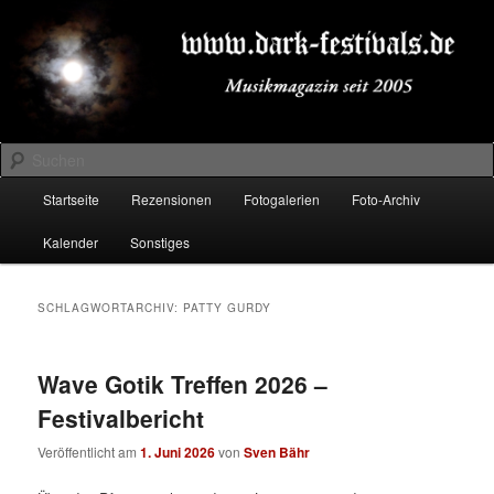
Zum
Zum
Musikmagazin seit 2005
primären
sekundären
Inhalt
Inhalt
springen
springen
DARK-FESTIVALS.DE
Suchen
Hauptmenü
Startseite
Rezensionen
Fotogalerien
Foto-Archiv
Kalender
Sonstiges
SCHLAGWORTARCHIV:
PATTY GURDY
Wave Gotik Treffen 2026 –
Festivalbericht
Veröffentlicht am
1. Juni 2026
von
Sven Bähr