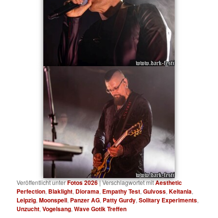
Veröffentlicht unter
Fotos 2026
|
Verschlagwortet mit
Aesthetic
Perfection
,
Blaklight
,
Diorama
,
Empathy Test
,
Gulvoss
,
Keltania
,
Leipzig
,
Moonspell
,
Panzer AG
,
Patty Gurdy
,
Solitary Experiments
,
Unzucht
,
Vogelsang
,
Wave Gotik Treffen