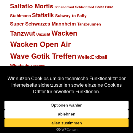
Saltatio Mortis
Solar Fake
Schlachthof
Schandmaul
Statistik
Stahlmann
Subway to Sally
Super Schwarzes Mannheim
Tanzbrunnen
Wacken
Tanzwut
Unzucht
Wacken Open Air
Wave Gotik Treffen
Welle:Erdball
Wiesbaden
Xandria
Impressum
Datenschutzerklärung
Stolz präsentiert von WordPress