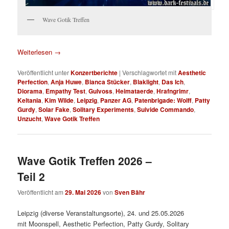
Wave Gotik Treffen
Weiterlesen
→
Veröffentlicht unter
Konzertberichte
|
Verschlagwortet mit
Aesthetic
Perfection
,
Anja Huwe
,
Bianca Stücker
,
Blaklight
,
Das Ich
,
Diorama
,
Empathy Test
,
Gulvoss
,
Heimataerde
,
Hrafngrimr
,
Keltania
,
Kim Wilde
,
Leipzig
,
Panzer AG
,
Patenbrigade: Wolff
,
Patty
Gurdy
,
Solar Fake
,
Solitary Experiments
,
Suivide Commando
,
Unzucht
,
Wave Gotik Treffen
Wave Gotik Treffen 2026 –
Teil 2
Veröffentlicht am
29. Mai 2026
von
Sven Bähr
Leipzig (diverse Veranstaltungsorte), 24. und 25.05.2026
mit Moonspell, Aesthetic Perfection, Patty Gurdy, Solitary