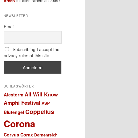
Archiv
mit alten Bildern ab 2009?
NEWSLETTER
Email
Subscribing I accept the
privacy rules of this site
SCHLAGWÖRTER
All Will Know
Alestorm
Amphi Festival
ASP
Coppelius
Blutengel
Corona
Corvus Corax
Dornenreich