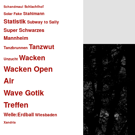
Schlachthof
Schandmaul
Stahlmann
Solar Fake
Statistik
Subway to Sally
Super Schwarzes
Mannheim
Tanzwut
Tanzbrunnen
Wacken
Unzucht
Wacken Open
Air
Wave Gotik
Treffen
Welle:Erdball
Wiesbaden
Xandria