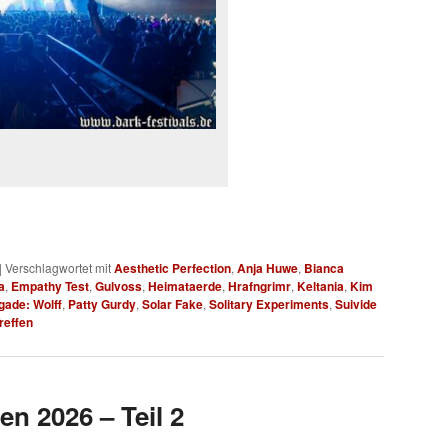
|
Verschlagwortet mit
Aesthetic Perfection
,
Anja Huwe
,
Bianca
a
,
Empathy Test
,
Gulvoss
,
Heimataerde
,
Hrafngrimr
,
Keltania
,
Kim
gade: Wolff
,
Patty Gurdy
,
Solar Fake
,
Solitary Experiments
,
Suivide
reffen
en 2026 – Teil 2