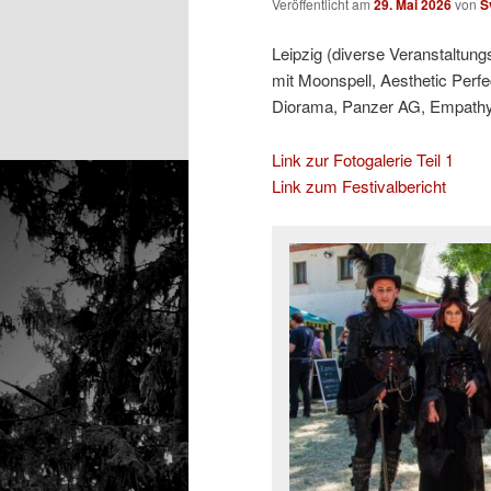
Veröffentlicht am
29. Mai 2026
von
S
Leipzig (diverse Veranstaltung
mit Moonspell, Aesthetic Perfe
Diorama, Panzer AG, Empathy T
Link zur Fotogalerie Teil 1
Link zum Festivalbericht