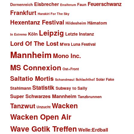
Feuerschwanz
Eisbrecher
Faun
Dornenreich
Ensiferum
Frankfurt
Harakiri For The Sky
Hexentanz Festival
Hämatom
Hildesheim
Leipzig
Köln
Letzte Instanz
In Extremo
Lord Of The Lost
M'era Luna Festival
Mannheim
Mono Inc.
MS Connexion
Ost+Front
Saltatio Mortis
Solar Fake
Schlachthof
Schandmaul
Statistik
Stahlmann
Subway to Sally
Super Schwarzes Mannheim
Tanzbrunnen
Wacken
Tanzwut
Unzucht
Wacken Open Air
Wave Gotik Treffen
Welle:Erdball