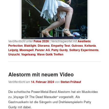
Veröffentlicht unter
Fotos 2026
|
Verschlagwortet mit
Aesthetic
Perfection
,
Blaklight
,
Diorama
,
Empathy Test
,
Gulvoss
,
Keltania
,
Leipzig
,
Moonspell
,
Panzer AG
,
Patty Gurdy
,
Solitary Experiments
,
Unzucht
,
Vogelsang
,
Wave Gotik Treffen
Alestorm mit neuem Video
Veröffentlicht am
14. Februar 2024
von
Stefan Frühauf
Die schottische Power-Metal-Band Alestorm hat ein Musikvideo
zu „Voyage Of The Dead Marauder“ vorgestellt. Als
Gastmusikerin ist die Sängerin und Drehleierspielerin Patty
Gurdy mit dabei.