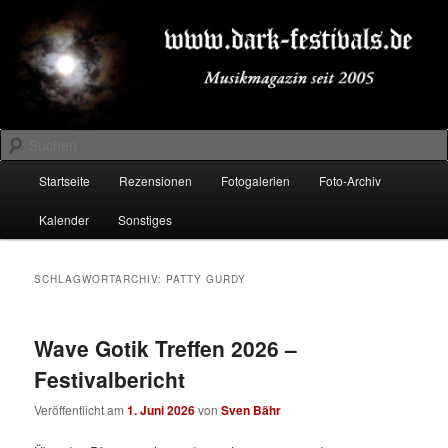
Zum
Zum
Musikmagazin seit 2005
primären
sekundären
Inhalt
Inhalt
springen
springen
DARK-FESTIVALS.DE
Suchen
Hauptmenü
Startseite
Rezensionen
Fotogalerien
Foto-Archiv
Kalender
Sonstiges
SCHLAGWORTARCHIV:
PATTY GURDY
Wave Gotik Treffen 2026 –
Festivalbericht
Veröffentlicht am
1. Juni 2026
von
Sven Bähr