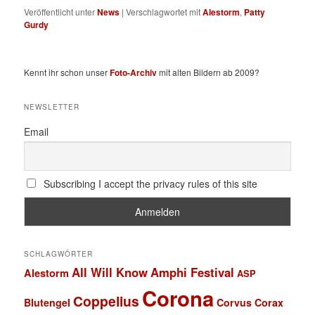
Veröffentlicht unter
News
|
Verschlagwortet mit
Alestorm
,
Patty
Gurdy
Kennt ihr schon unser
Foto-Archiv
mit alten Bildern ab 2009?
NEWSLETTER
Email
Subscribing I accept the privacy rules of this site
SCHLAGWÖRTER
All Will Know
Amphi Festival
Alestorm
ASP
Corona
Coppelius
Blutengel
Corvus Corax