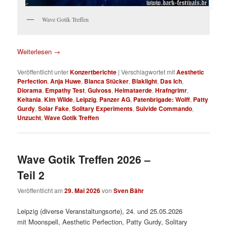
Wave Gotik Treffen
Weiterlesen
→
Veröffentlicht unter
Konzertberichte
|
Verschlagwortet mit
Aesthetic
Perfection
,
Anja Huwe
,
Bianca Stücker
,
Blaklight
,
Das Ich
,
Diorama
,
Empathy Test
,
Gulvoss
,
Heimataerde
,
Hrafngrimr
,
Keltania
,
Kim Wilde
,
Leipzig
,
Panzer AG
,
Patenbrigade: Wolff
,
Patty
Gurdy
,
Solar Fake
,
Solitary Experiments
,
Suivide Commando
,
Unzucht
,
Wave Gotik Treffen
Wave Gotik Treffen 2026 –
Teil 2
Veröffentlicht am
29. Mai 2026
von
Sven Bähr
Leipzig (diverse Veranstaltungsorte), 24. und 25.05.2026
mit Moonspell, Aesthetic Perfection, Patty Gurdy, Solitary