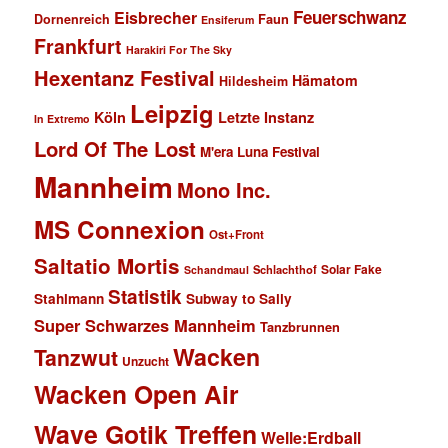
Feuerschwanz
Eisbrecher
Faun
Dornenreich
Ensiferum
Frankfurt
Harakiri For The Sky
Hexentanz Festival
Hämatom
Hildesheim
Leipzig
Köln
Letzte Instanz
In Extremo
Lord Of The Lost
M'era Luna Festival
Mannheim
Mono Inc.
MS Connexion
Ost+Front
Saltatio Mortis
Solar Fake
Schlachthof
Schandmaul
Statistik
Stahlmann
Subway to Sally
Super Schwarzes Mannheim
Tanzbrunnen
Wacken
Tanzwut
Unzucht
Wacken Open Air
Wave Gotik Treffen
Welle:Erdball