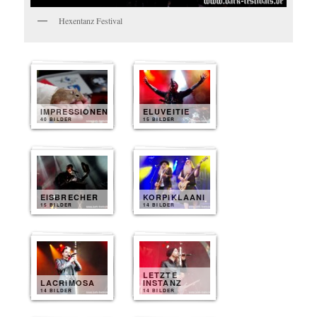
Hexentanz Festival
IMPRESSIONEN
ELUVEITIE
40 BILDER
15 BILDER
EISBRECHER
KORPIKLAANI
15 BILDER
14 BILDER
LETZTE
LACRIMOSA
INSTANZ
14 BILDER
14 BILDER