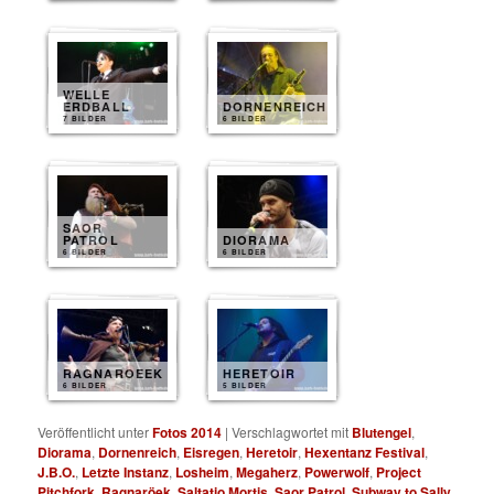
WELLE
ERDBALL
DORNENREICH
7 BILDER
6 BILDER
SAOR
PATROL
DIORAMA
6 BILDER
6 BILDER
RAGNAROEEK
HERETOIR
6 BILDER
5 BILDER
Veröffentlicht unter
Fotos 2014
|
Verschlagwortet mit
Blutengel
,
Diorama
,
Dornenreich
,
Eisregen
,
Heretoir
,
Hexentanz Festival
,
J.B.O.
,
Letzte Instanz
,
Losheim
,
Megaherz
,
Powerwolf
,
Project
Pitchfork
,
Ragnaröek
,
Saltatio Mortis
,
Saor Patrol
,
Subway to Sally
,