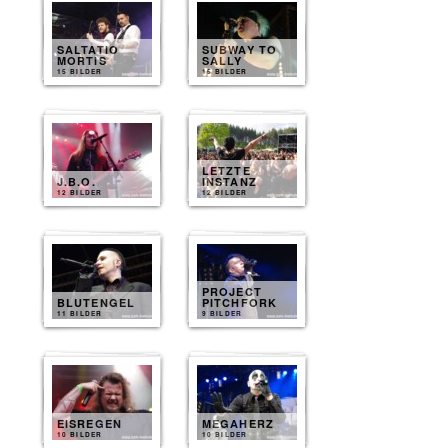
SALTATIO
SUBWAY TO
MORTIS
SALLY
15 BILDER
15 BILDER
LETZTE
J.B.O.
INSTANZ
12 BILDER
12 BILDER
PROJECT
BLUTENGEL
PITCHFORK
11 BILDER
9 BILDER
EISREGEN
MEGAHERZ
10 BILDER
10 BILDER