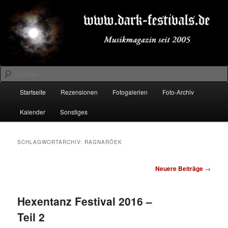
Zum
Zum
Musikmagazin seit 2005
primären
sekundären
Inhalt
Inhalt
springen
springen
DARK-FESTIVALS.DE
Suchen
Hauptmenü
Startseite
Rezensionen
Fotogalerien
Foto-Archiv
Kalender
Sonstiges
SCHLAGWORTARCHIV:
RAGNARÖEK
Beitragsnavigation
Neuere Beiträge
→
Hexentanz Festival 2016 –
Teil 2