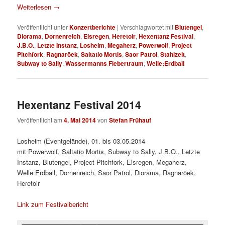
Weiterlesen
→
Veröffentlicht unter
Konzertberichte
|
Verschlagwortet mit
Blutengel
,
Diorama
,
Dornenreich
,
Eisregen
,
Heretoir
,
Hexentanz Festival
,
J.B.O.
,
Letzte Instanz
,
Losheim
,
Megaherz
,
Powerwolf
,
Project
Pitchfork
,
Ragnaröek
,
Saltatio Mortis
,
Saor Patrol
,
Stahlzeit
,
Subway to Sally
,
Wassermanns Fiebertraum
,
Welle:Erdball
Hexentanz Festival 2014
Veröffentlicht am
4. Mai 2014
von
Stefan Frühauf
Losheim (Eventgelände), 01. bis 03.05.2014
mit Powerwolf, Saltatio Mortis, Subway to Sally, J.B.O., Letzte
Instanz, Blutengel, Project Pitchfork, Eisregen, Megaherz,
Welle:Erdball, Dornenreich, Saor Patrol, Diorama, Ragnaröek,
Heretoir
Link zum Festivalbericht