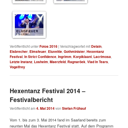
ELMSFEUER
8 BILDER
Veröffentlicht unter
Fotos 2016
|
Verschlagwortet mit
Delain
,
Eisbrecher
,
Elmsfeuer
,
Eluveitie
,
Gothminister
,
Hexentanz
Festival
,
In Strict Confidence
,
Ingrimm
,
Korpiklaani
,
Lacrimosa
,
Letzte Instanz
,
Losheim
,
Maerzfeld
,
Ragnaröek
,
Vlad In Tears
,
Vogelfrey
Hexentanz Festival 2014 –
Festivalbericht
Veröffentlicht am
4. Mai 2014
von
Stefan Frühauf
Vom 1. bis zum 3. Mai 2014 fand im Saarland bereits zum
neunten Mal das Hexentanz Festival statt. Auf dem Programm