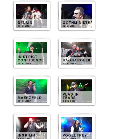
DELAIN
GOTHMINISTER
13 BILDER
12 BILDER
IN STRICT
CONFIDENCE
RAGNAROEEK
10 BILDER
12 BILDER
VLAD IN
MAERZFELD
TEARS
10 BILDER
9 BILDER
INGRIMM
VOGELFREY
8 BILDER
10 BILDER