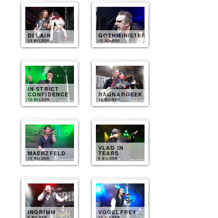
DELAIN
GOTHMINISTER
13 BILDER
12 BILDER
IN STRICT
CONFIDENCE
RAGNAROEEK
10 BILDER
12 BILDER
VLAD IN
MAERZFELD
TEARS
10 BILDER
9 BILDER
INGRIMM
VOGELFREY
8 BILDER
10 BILDER