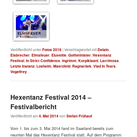
ELMSFEUER
8 BILDER
Veröffentlicht unter
Fotos 2016
|
Verschlagwortet mit
Delain
,
Eisbrecher
,
Elmsfeuer
,
Eluveitie
,
Gothminister
,
Hexentanz
Festival
,
In Strict Confidence
,
Ingrimm
,
Korpiklaani
,
Lacrimosa
,
Letzte Instanz
,
Losheim
,
Maerzfeld
,
Ragnaröek
,
Vlad In Tears
,
Vogelfrey
Hexentanz Festival 2014 –
Festivalbericht
Veröffentlicht am
4. Mai 2014
von
Stefan Frühauf
Vom 1. bis zum 3. Mai 2014 fand im Saarland bereits zum
neunten Mal das Hexentanz Festival statt. Auf dem Programm