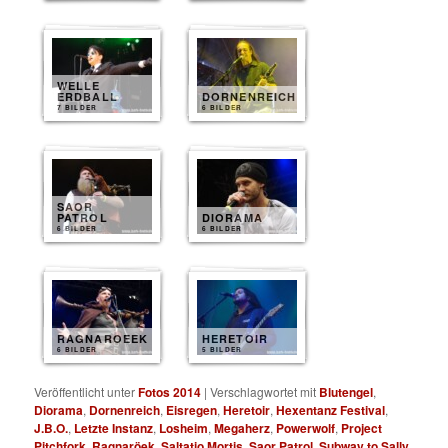
WELLE
ERDBALL
DORNENREICH
7 BILDER
6 BILDER
SAOR
PATROL
DIORAMA
6 BILDER
6 BILDER
RAGNAROEEK
HERETOIR
6 BILDER
5 BILDER
Veröffentlicht unter
Fotos 2014
|
Verschlagwortet mit
Blutengel
,
Diorama
,
Dornenreich
,
Eisregen
,
Heretoir
,
Hexentanz Festival
,
J.B.O.
,
Letzte Instanz
,
Losheim
,
Megaherz
,
Powerwolf
,
Project
Pitchfork
,
Ragnaröek
,
Saltatio Mortis
,
Saor Patrol
,
Subway to Sally
,