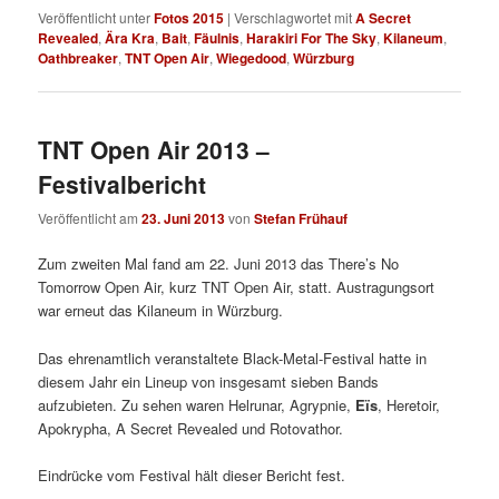
Veröffentlicht unter
Fotos 2015
|
Verschlagwortet mit
A Secret
Revealed
,
Ära Kra
,
Bait
,
Fäulnis
,
Harakiri For The Sky
,
Kilaneum
,
Oathbreaker
,
TNT Open Air
,
Wiegedood
,
Würzburg
TNT Open Air 2013 –
Festivalbericht
Veröffentlicht am
23. Juni 2013
von
Stefan Frühauf
Zum zweiten Mal fand am 22. Juni 2013 das There’s No
Tomorrow Open Air, kurz TNT Open Air, statt. Austragungsort
war erneut das Kilaneum in Würzburg.
Das ehrenamtlich veranstaltete Black-Metal-Festival hatte in
diesem Jahr ein Lineup von insgesamt sieben Bands
aufzubieten. Zu sehen waren Helrunar, Agrypnie,
Eïs
, Heretoir,
Apokrypha, A Secret Revealed und Rotovathor.
Eindrücke vom Festival hält dieser Bericht fest.