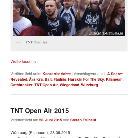
TNT Open Air
Weiterlesen
→
Veröffentlicht unter
Konzertberichte
|
Verschlagwortet mit
A Secret
Revealed
,
Ära Kra
,
Bait
,
Fäulnis
,
Harakiri For The Sky
,
Kilaneum
,
Oathbreaker
,
TNT Open Air
,
Wiegedood
,
Würzburg
TNT Open Air 2015
Veröffentlicht am
28. Juni 2015
von
Stefan Frühauf
Würzburg (Kilaneum), 28.06.2015