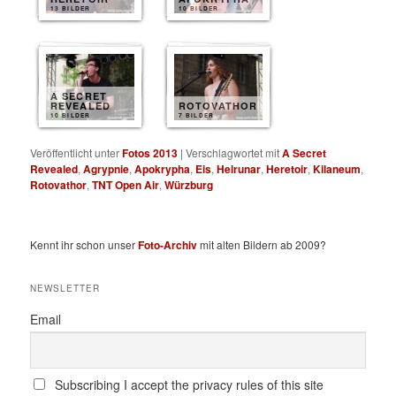
13 BILDER
10 BILDER
A SECRET
REVEALED
ROTOVATHOR
10 BILDER
7 BILDER
Veröffentlicht unter
Fotos 2013
|
Verschlagwortet mit
A Secret
Revealed
,
Agrypnie
,
Apokrypha
,
Eis
,
Helrunar
,
Heretoir
,
Kilaneum
,
Rotovathor
,
TNT Open Air
,
Würzburg
Kennt ihr schon unser
Foto-Archiv
mit alten Bildern ab 2009?
NEWSLETTER
Email
Subscribing I accept the privacy rules of this site