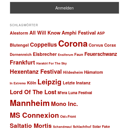
SCHLAGWÖRTER
All Will Know
Amphi Festival
Alestorm
ASP
Corona
Coppelius
Blutengel
Corvus Corax
Feuerschwanz
Eisbrecher
Faun
Dornenreich
Ensiferum
Frankfurt
Harakiri For The Sky
Hexentanz Festival
Hämatom
Hildesheim
Leipzig
Köln
Letzte Instanz
In Extremo
Lord Of The Lost
M'era Luna Festival
Mannheim
Mono Inc.
MS Connexion
Ost+Front
Saltatio Mortis
Solar Fake
Schlachthof
Schandmaul