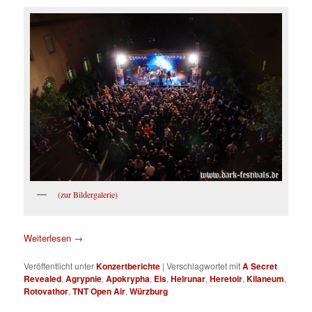
(zur Bildergalerie)
Weiterlesen
→
Veröffentlicht unter
Konzertberichte
|
Verschlagwortet mit
A Secret
Revealed
,
Agrypnie
,
Apokrypha
,
Eis
,
Helrunar
,
Heretoir
,
Kilaneum
,
Rotovathor
,
TNT Open Air
,
Würzburg