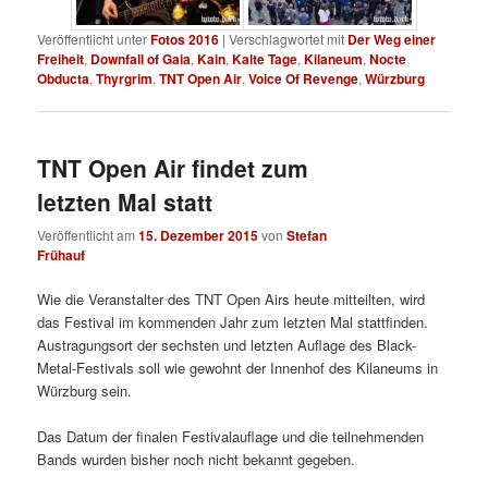
Veröffentlicht unter
Fotos 2016
|
Verschlagwortet mit
Der Weg einer
Freiheit
,
Downfall of Gaia
,
Kain
,
Kalte Tage
,
Kilaneum
,
Nocte
Obducta
,
Thyrgrim
,
TNT Open Air
,
Voice Of Revenge
,
Würzburg
TNT Open Air findet zum
letzten Mal statt
Veröffentlicht am
15. Dezember 2015
von
Stefan
Frühauf
Wie die Veranstalter des TNT Open Airs heute mitteilten, wird
das Festival im kommenden Jahr zum letzten Mal stattfinden.
Austragungsort der sechsten und letzten Auflage des Black-
Metal-Festivals soll wie gewohnt der Innenhof des Kilaneums in
Würzburg sein.
Das Datum der finalen Festivalauflage und die teilnehmenden
Bands wurden bisher noch nicht bekannt gegeben.