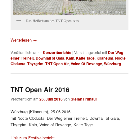
Das Helferteam des TNT Open Airs
Weiterlesen
→
Veröffentlicht unter
Konzertberichte
|
Verschlagwortet mit
Der Weg
einer Freiheit
,
Downfall of Gaia
,
Kain
,
Kalte Tage
,
Kilaneum
,
Nocte
Obducta
,
Thyrgrim
,
TNT Open Air
,
Voice Of Revenge
,
Würzburg
TNT Open Air 2016
Veröffentlicht am
26. Juni 2016
von
Stefan Frühauf
Würzburg (Kilaneum), 25.06.2016
mit Nocte Obducta, Der Weg einer Freiheit, Downfall of Gaia,
Thyrgrim, Kain, Voice of Revenge, Kalte Tage
Link zum Festivalbericht