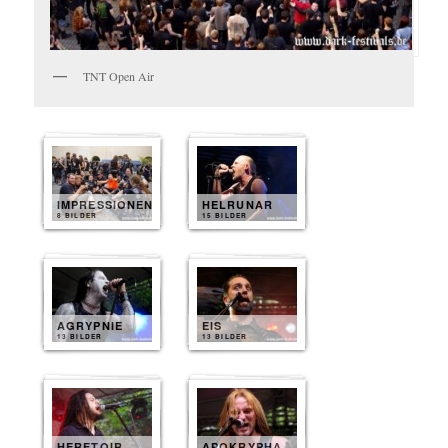
TNT Open Air
IMPRESSIONEN
HELRUNAR
8 BILDER
15 BILDER
AGRYPNIE
EIS
13 BILDER
13 BILDER
HERETOIR
APOKRYPHA