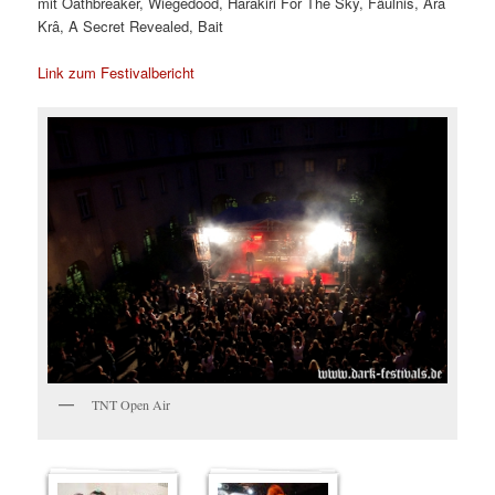
mit
Oathbreaker, Wiegedood, Harakiri For The Sky, Fäulnis, Ära
Krâ, A Secret Revealed, Bait
Link zum Festivalbericht
TNT Open Air