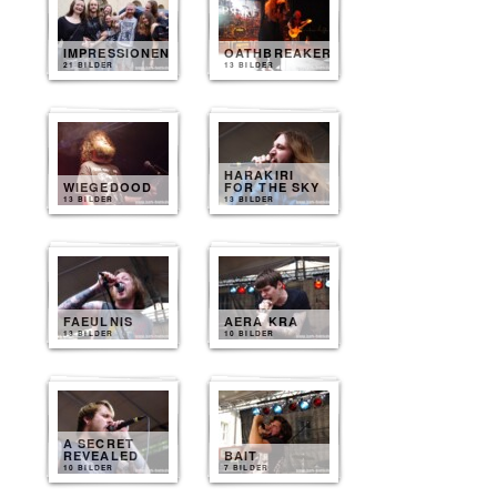
IMPRESSIONEN
OATHBREAKER
21 BILDER
13 BILDER
HARAKIRI
WIEGEDOOD
FOR THE SKY
13 BILDER
13 BILDER
FAEULNIS
AERA KRA
13 BILDER
10 BILDER
A SECRET
REVEALED
BAIT
10 BILDER
7 BILDER