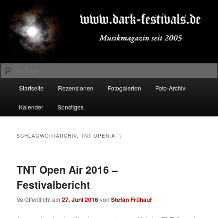
Zum
Zum
Musikmagazin seit 2005
primären
sekundären
Inhalt
Inhalt
springen
springen
DARK-FESTIVALS.DE
Suchen
Hauptmenü
Startseite
Rezensionen
Fotogalerien
Foto-Archiv
Kalender
Sonstiges
SCHLAGWORTARCHIV:
TNT OPEN AIR
TNT Open Air 2016 –
Festivalbericht
Veröffentlicht am
27. Juni 2016
von
Stefan Frühauf