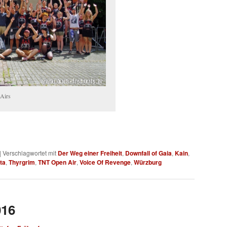
Airs
|
Verschlagwortet mit
Der Weg einer Freiheit
,
Downfall of Gaia
,
Kain
,
ta
,
Thyrgrim
,
TNT Open Air
,
Voice Of Revenge
,
Würzburg
016