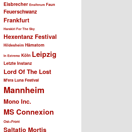
Eisbrecher
Faun
Ensiferum
Feuerschwanz
Frankfurt
Harakiri For The Sky
Hexentanz Festival
Hämatom
Hildesheim
Leipzig
Köln
In Extremo
Letzte Instanz
Lord Of The Lost
M'era Luna Festival
Mannheim
Mono Inc.
MS Connexion
Ost+Front
Saltatio Mortis