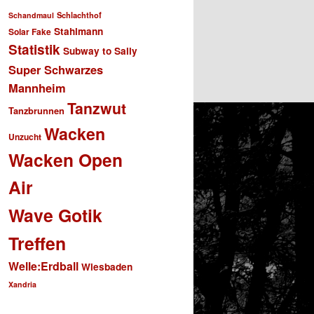
Schlachthof
Schandmaul
Stahlmann
Solar Fake
Statistik
Subway to Sally
Super Schwarzes
Mannheim
Tanzwut
Tanzbrunnen
Wacken
Unzucht
Wacken Open
Air
Wave Gotik
Treffen
Welle:Erdball
Wiesbaden
Xandria