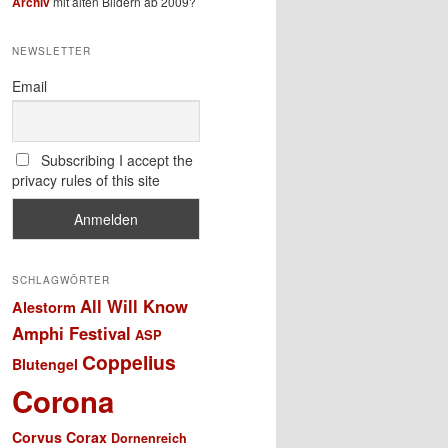
Archiv
mit alten Bildern ab 2009?
NEWSLETTER
Email
Subscribing I accept the
privacy rules of this site
SCHLAGWÖRTER
All Will Know
Alestorm
Amphi Festival
ASP
Coppelius
Blutengel
Corona
Corvus Corax
Dornenreich