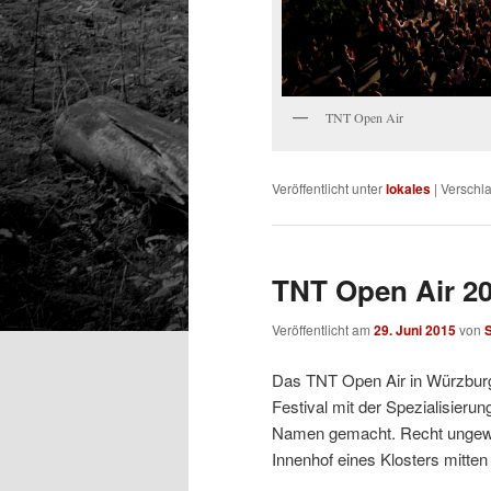
TNT Open Air
Veröffentlicht unter
lokales
|
Verschla
TNT Open Air 20
Veröffentlicht am
29. Juni 2015
von
S
Das TNT Open Air in Würzburg ex
Festival mit der Spezialisieru
Namen gemacht. Recht ungewöh
Innenhof eines Klosters mitten 