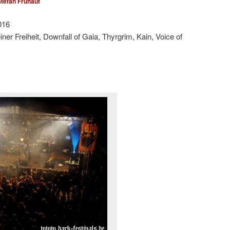
tefan Frühauf
016
er Freiheit, Downfall of Gaia, Thyrgrim, Kain, Voice of