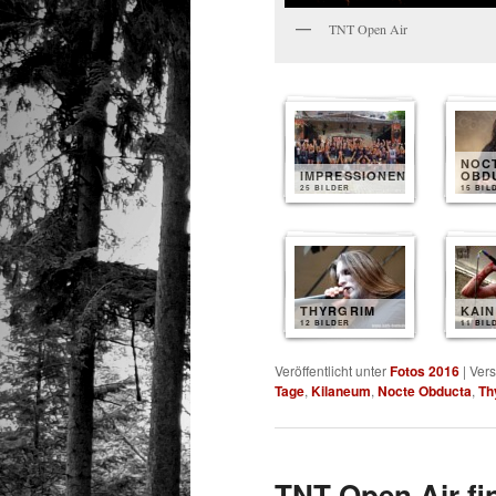
TNT Open Air
NOC
IMPRESSIONEN
OBD
25 BILDER
15 BIL
THYRGRIM
KAIN
12 BILDER
11 BIL
Veröffentlicht unter
Fotos 2016
|
Vers
Tage
,
Kilaneum
,
Nocte Obducta
,
Th
TNT Open Air fin