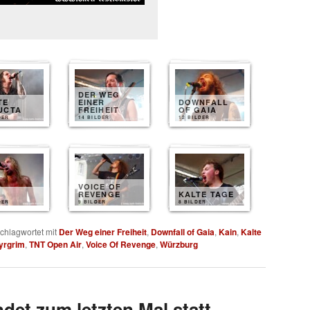
DER WEG
TE
EINER
DOWNFALL
UCTA
FREIHEIT
OF GAIA
DER
14 BILDER
12 BILDER
VOICE OF
REVENGE
KALTE TAGE
DER
9 BILDER
8 BILDER
chlagwortet mit
Der Weg einer Freiheit
,
Downfall of Gaia
,
Kain
,
Kalte
yrgrim
,
TNT Open Air
,
Voice Of Revenge
,
Würzburg
det zum letzten Mal statt