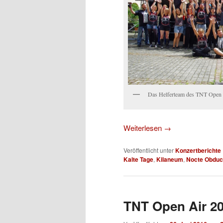
Das Helferteam des TNT Open 
Weiterlesen
→
Veröffentlicht unter
Konzertberichte
Kalte Tage
,
Kilaneum
,
Nocte Obduc
TNT Open Air 2