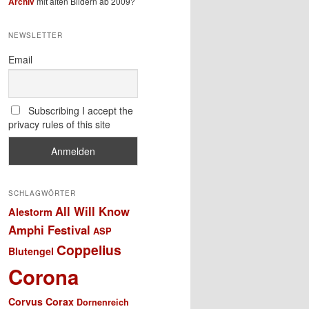
Archiv
mit alten Bildern ab 2009?
NEWSLETTER
Email
Subscribing I accept the
privacy rules of this site
SCHLAGWÖRTER
All Will Know
Alestorm
Amphi Festival
ASP
Coppelius
Blutengel
Corona
Corvus Corax
Dornenreich