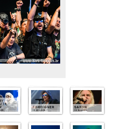
MY
UTE
W
FOREIGNER
SAXON
DER
15 BILDER
15 BILDER