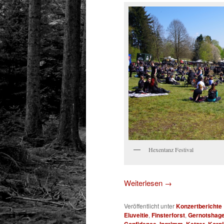
Hexentanz Festival
Weiterlesen
→
Veröffentlicht unter
Konzertberichte
Eluveitie
,
Finsterforst
,
Gernotshag
Confidence
,
Ingrimm
,
Ketzer
,
Korpi