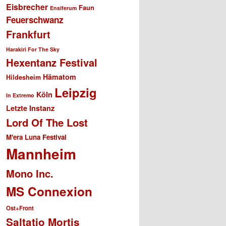
Eisbrecher
Faun
Ensiferum
Feuerschwanz
Frankfurt
Harakiri For The Sky
Hexentanz Festival
Hämatom
Hildesheim
Leipzig
Köln
In Extremo
Letzte Instanz
Lord Of The Lost
M'era Luna Festival
Mannheim
Mono Inc.
MS Connexion
Ost+Front
Saltatio Mortis