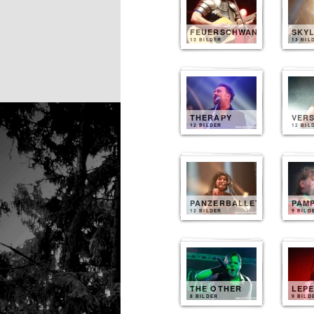
FEUERSCHWANZ
SKYL
13 BILDER
13 BIL
THERAPY
VER
12 BILDER
12 BIL
PANZERBALLETT
PAM
12 BILDER
9 BILD
THE OTHER
LEP
8 BILDER
9 BILD