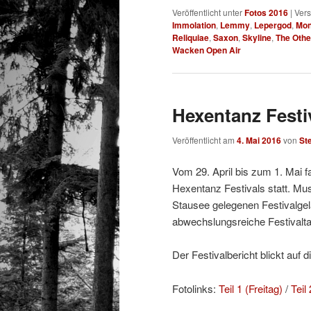
Veröffentlicht unter
Fotos 2016
|
Vers
Immolation
,
Lemmy
,
Lepergod
,
Mon
Reliquiae
,
Saxon
,
Skyline
,
The Othe
Wacken Open Air
Hexentanz Festiv
Veröffentlicht am
4. Mai 2016
von
St
Vom 29. April bis zum 1. Mai 
Hexentanz Festivals statt. Mu
Stausee gelegenen Festivalgelä
abwechslungsreiche Festivalt
Der Festivalbericht blickt auf 
Fotolinks:
Teil 1 (Freitag)
/
Teil