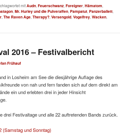
chlagwortet mit
Audn
,
Feuerschwanz
,
Foreigner
,
Hämatom
,
stagon
,
Mr. Hurley und die Pulveraffen
,
Pampatut
,
Panzerballett
,
r
,
The Raven Age
,
Therapy?
,
Versengold
,
Vogelfrey
,
Wacken
,
al 2016 – Festivalbericht
efan Frühauf
fand in Losheim am See die diesjährige Auflage des
sikfreunde von nah und fern fanden sich auf dem direkt am
nde ein und erlebten drei in jeder Hinsicht
age.
die drei Festivaltage und alle 22 auftretenden Bands zurück.
 2 (Samstag und Sonntag)