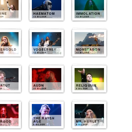
INE
HAEMATOM
IMMOLATION
DER
13 BILDER
12 BILDER
SENGOLD
VOGELFREY
MONSTAGON
DER
12 BILDER
12 BILDER
PATUT
AUDN
RELIQUIAE
ER
10 BILDER
8 BILDER
THE RAVEN
ERGOD
AGE
MR. HURLEY
ER
8 BILDER
8 BILDER