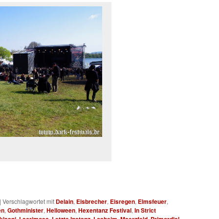
|
Verschlagwortet mit
Delain
,
Eisbrecher
,
Eisregen
,
Elmsfeuer
,
en
,
Gothminister
,
Helloween
,
Hexentanz Festival
,
In Strict
klaani
,
Lacrimosa
,
Letzte Instanz
,
Losheim
,
Maerzfeld
,
Primordial
,