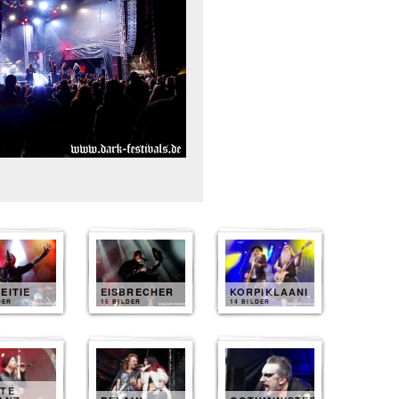
EITIE
EISBRECHER
KORPIKLAANI
DER
15 BILDER
14 BILDER
ZTE