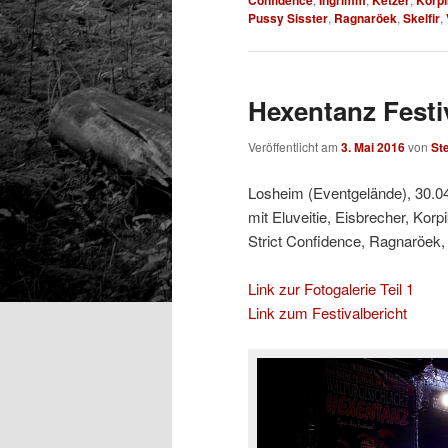
Pussy Sisster
,
Ragnaröek
,
Skelfir
,
Hexentanz Festiv
Veröffentlicht am
3. Mai 2016
von
St
Losheim (Eventgelände), 30.0
mit Eluveitie, Eisbrecher, Korp
Strict Confidence, Ragnaröek, 
Link zur Fotogalerie Teil 1
Link zum Festivalbericht