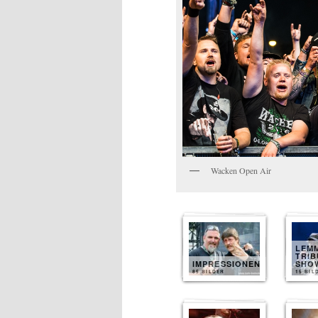
Wacken Open Air
LEM
TRIB
IMPRESSIONEN
SHO
85 BILDER
15 BIL