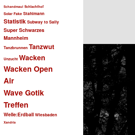
Schlachthof
Schandmaul
Stahlmann
Solar Fake
Statistik
Subway to Sally
Super Schwarzes
Mannheim
Tanzwut
Tanzbrunnen
Wacken
Unzucht
Wacken Open
Air
Wave Gotik
Treffen
Welle:Erdball
Wiesbaden
Xandria