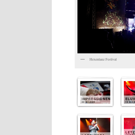
Hexentanz Festival
IMPRESSIONEN
ELUV
40 BILDER
15 BIL
LET