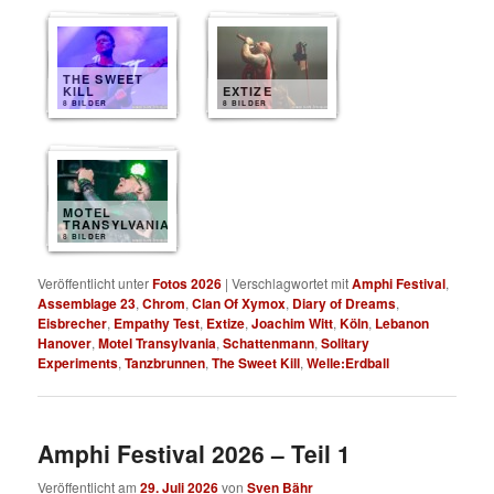
THE SWEET
KILL
EXTIZE
8 BILDER
8 BILDER
MOTEL
TRANSYLVANIA
8 BILDER
Veröffentlicht unter
Fotos 2026
|
Verschlagwortet mit
Amphi Festival
,
Assemblage 23
,
Chrom
,
Clan Of Xymox
,
Diary of Dreams
,
Eisbrecher
,
Empathy Test
,
Extize
,
Joachim Witt
,
Köln
,
Lebanon
Hanover
,
Motel Transylvania
,
Schattenmann
,
Solitary
Experiments
,
Tanzbrunnen
,
The Sweet Kill
,
Welle:Erdball
Amphi Festival 2026 – Teil 1
Veröffentlicht am
29. Juli 2026
von
Sven Bähr