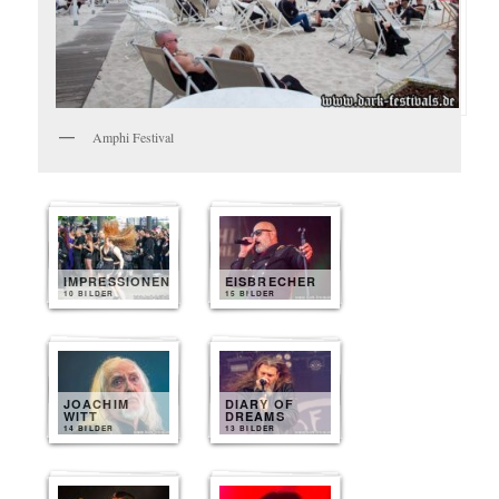
Amphi Festival
IMPRESSIONEN
EISBRECHER
10 BILDER
15 BILDER
JOACHIM
DIARY OF
WITT
DREAMS
14 BILDER
13 BILDER