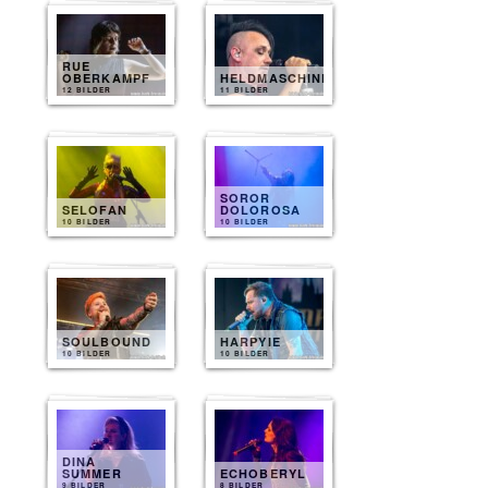
RUE
OBERKAMPF
HELDMASCHINE
12 BILDER
11 BILDER
SOROR
SELOFAN
DOLOROSA
10 BILDER
10 BILDER
SOULBOUND
HARPYIE
10 BILDER
10 BILDER
DINA
SUMMER
ECHOBERYL
9 BILDER
8 BILDER