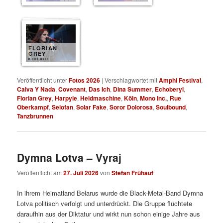
FLORIAN
GREY
8 BILDER
Veröffentlicht unter
Fotos 2026
|
Verschlagwortet mit
Amphi Festival
,
Calva Y Nada
,
Covenant
,
Das Ich
,
Dina Summer
,
Echoberyl
,
Florian Grey
,
Harpyie
,
Heldmaschine
,
Köln
,
Mono Inc.
,
Rue
Oberkampf
,
Selofan
,
Solar Fake
,
Soror Dolorosa
,
Soulbound
,
Tanzbrunnen
Dymna Lotva – Vyraj
Veröffentlicht am
27. Juli 2026
von
Stefan Frühauf
In ihrem Heimatland Belarus wurde die Black-Metal-Band Dymna
Lotva politisch verfolgt und unterdrückt. Die Gruppe flüchtete
daraufhin aus der Diktatur und wirkt nun schon einige Jahre aus