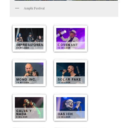
Amphi Festival
IMPRESSIONEN
COVENANT
12 BILDER
15 BILDER
MONO INC.
SOLAR FAKE
14 BILDER
13 BILDER
CALVA Y
NADA
DAS ICH
9 BILDER
12 BILDER