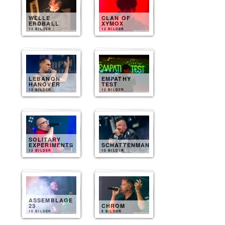
WELLE
CLAN OF
ERDBALL
XYMOX
13 BILDER
12 BILDER
LEBANON
EMPATHY
HANOVER
TEST
12 BILDER
12 BILDER
SOLITARY
EXPERIMENTS
SCHATTENMANN
12 BILDER
10 BILDER
ASSEMBLAGE
23
CHROM
10 BILDER
8 BILDER