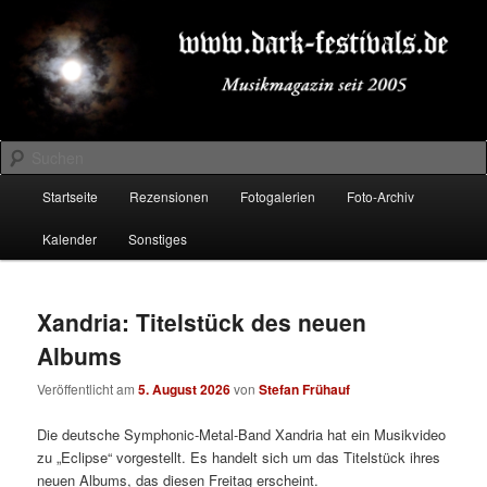
Zum
Zum
Musikmagazin seit 2005
primären
sekundären
Inhalt
Inhalt
springen
springen
DARK-FESTIVALS.DE
Suchen
Hauptmenü
Startseite
Rezensionen
Fotogalerien
Foto-Archiv
Kalender
Sonstiges
Xandria: Titelstück des neuen
Albums
Veröffentlicht am
5. August 2026
von
Stefan Frühauf
Die deutsche Symphonic-Metal-Band Xandria hat ein Musikvideo
zu „Eclipse“ vorgestellt. Es handelt sich um das Titelstück ihres
neuen Albums, das diesen Freitag erscheint.