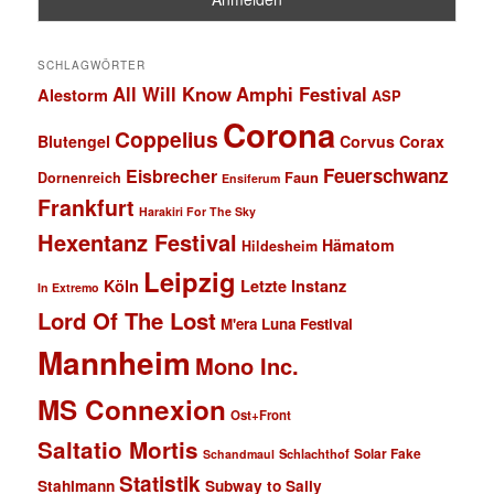
SCHLAGWÖRTER
All Will Know
Amphi Festival
Alestorm
ASP
Corona
Coppelius
Blutengel
Corvus Corax
Feuerschwanz
Eisbrecher
Faun
Dornenreich
Ensiferum
Frankfurt
Harakiri For The Sky
Hexentanz Festival
Hämatom
Hildesheim
Leipzig
Köln
Letzte Instanz
In Extremo
Lord Of The Lost
M'era Luna Festival
Mannheim
Mono Inc.
MS Connexion
Ost+Front
Saltatio Mortis
Solar Fake
Schlachthof
Schandmaul
Statistik
Stahlmann
Subway to Sally