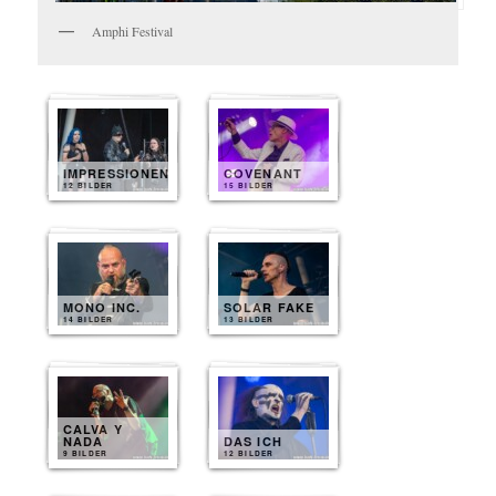
Amphi Festival
IMPRESSIONEN
COVENANT
12 BILDER
15 BILDER
MONO INC.
SOLAR FAKE
14 BILDER
13 BILDER
CALVA Y
NADA
DAS ICH
9 BILDER
12 BILDER