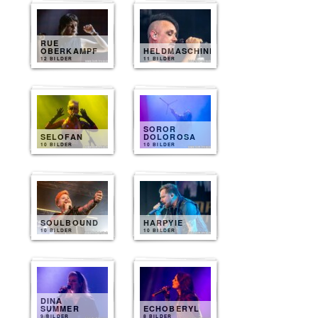
RUE
OBERKAMPF
HELDMASCHINE
12 BILDER
11 BILDER
SOROR
SELOFAN
DOLOROSA
10 BILDER
10 BILDER
SOULBOUND
HARPYIE
10 BILDER
10 BILDER
DINA
SUMMER
ECHOBERYL
9 BILDER
8 BILDER