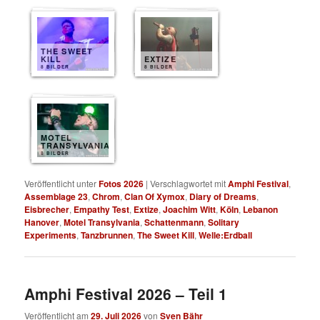
THE SWEET
KILL
EXTIZE
8 BILDER
8 BILDER
MOTEL
TRANSYLVANIA
8 BILDER
Veröffentlicht unter
Fotos 2026
|
Verschlagwortet mit
Amphi Festival
,
Assemblage 23
,
Chrom
,
Clan Of Xymox
,
Diary of Dreams
,
Eisbrecher
,
Empathy Test
,
Extize
,
Joachim Witt
,
Köln
,
Lebanon
Hanover
,
Motel Transylvania
,
Schattenmann
,
Solitary
Experiments
,
Tanzbrunnen
,
The Sweet Kill
,
Welle:Erdball
Amphi Festival 2026 – Teil 1
Veröffentlicht am
29. Juli 2026
von
Sven Bähr