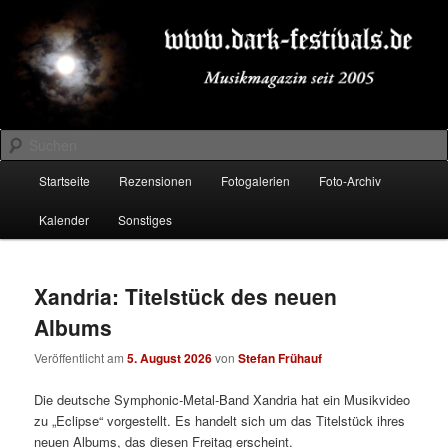
Zum
Zum
Musikmagazin seit 2005
primären
sekundären
Inhalt
Inhalt
springen
springen
DARK-FESTIVALS.DE
Suchen
Hauptmenü
Startseite
Rezensionen
Fotogalerien
Foto-Archiv
Kalender
Sonstiges
Xandria: Titelstück des neuen
Albums
Veröffentlicht am
5. August 2026
von
Stefan Frühauf
Die deutsche Symphonic-Metal-Band Xandria hat ein Musikvideo
zu „Eclipse“ vorgestellt. Es handelt sich um das Titelstück ihres
neuen Albums, das diesen Freitag erscheint.