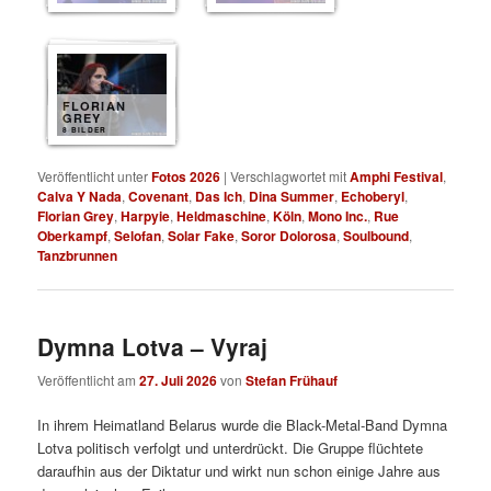
FLORIAN
GREY
8 BILDER
Veröffentlicht unter
Fotos 2026
|
Verschlagwortet mit
Amphi Festival
,
Calva Y Nada
,
Covenant
,
Das Ich
,
Dina Summer
,
Echoberyl
,
Florian Grey
,
Harpyie
,
Heldmaschine
,
Köln
,
Mono Inc.
,
Rue
Oberkampf
,
Selofan
,
Solar Fake
,
Soror Dolorosa
,
Soulbound
,
Tanzbrunnen
Dymna Lotva – Vyraj
Veröffentlicht am
27. Juli 2026
von
Stefan Frühauf
In ihrem Heimatland Belarus wurde die Black-Metal-Band Dymna
Lotva politisch verfolgt und unterdrückt. Die Gruppe flüchtete
daraufhin aus der Diktatur und wirkt nun schon einige Jahre aus