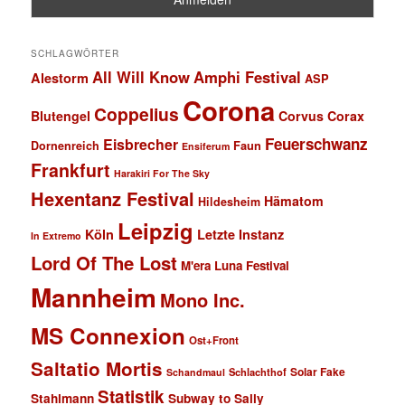
SCHLAGWÖRTER
All Will Know
Amphi Festival
Alestorm
ASP
Corona
Coppelius
Blutengel
Corvus Corax
Feuerschwanz
Eisbrecher
Faun
Dornenreich
Ensiferum
Frankfurt
Harakiri For The Sky
Hexentanz Festival
Hämatom
Hildesheim
Leipzig
Köln
Letzte Instanz
In Extremo
Lord Of The Lost
M'era Luna Festival
Mannheim
Mono Inc.
MS Connexion
Ost+Front
Saltatio Mortis
Solar Fake
Schlachthof
Schandmaul
Statistik
Stahlmann
Subway to Sally