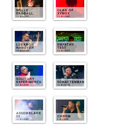
WELLE
CLAN OF
ERDBALL
XYMOX
13 BILDER
12 BILDER
LEBANON
EMPATHY
HANOVER
TEST
12 BILDER
12 BILDER
SOLITARY
EXPERIMENTS
SCHATTENMANN
12 BILDER
10 BILDER
ASSEMBLAGE
23
CHROM
10 BILDER
8 BILDER