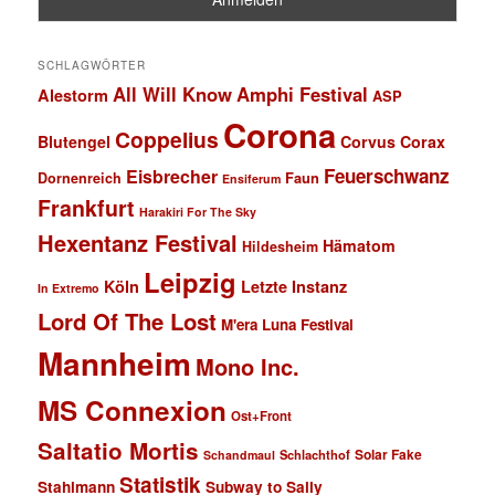
SCHLAGWÖRTER
All Will Know
Amphi Festival
Alestorm
ASP
Corona
Coppelius
Blutengel
Corvus Corax
Feuerschwanz
Eisbrecher
Faun
Dornenreich
Ensiferum
Frankfurt
Harakiri For The Sky
Hexentanz Festival
Hämatom
Hildesheim
Leipzig
Köln
Letzte Instanz
In Extremo
Lord Of The Lost
M'era Luna Festival
Mannheim
Mono Inc.
MS Connexion
Ost+Front
Saltatio Mortis
Solar Fake
Schlachthof
Schandmaul
Statistik
Stahlmann
Subway to Sally