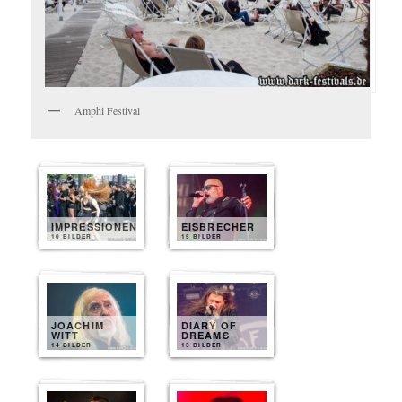
Amphi Festival
IMPRESSIONEN
EISBRECHER
10 BILDER
15 BILDER
JOACHIM
DIARY OF
WITT
DREAMS
14 BILDER
13 BILDER