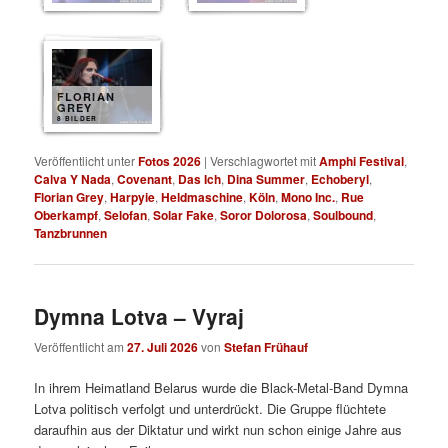
FLORIAN
GREY
8 BILDER
Veröffentlicht unter
Fotos 2026
|
Verschlagwortet mit
Amphi Festival
,
Calva Y Nada
,
Covenant
,
Das Ich
,
Dina Summer
,
Echoberyl
,
Florian Grey
,
Harpyie
,
Heldmaschine
,
Köln
,
Mono Inc.
,
Rue
Oberkampf
,
Selofan
,
Solar Fake
,
Soror Dolorosa
,
Soulbound
,
Tanzbrunnen
Dymna Lotva – Vyraj
Veröffentlicht am
27. Juli 2026
von
Stefan Frühauf
In ihrem Heimatland Belarus wurde die Black-Metal-Band Dymna
Lotva politisch verfolgt und unterdrückt. Die Gruppe flüchtete
daraufhin aus der Diktatur und wirkt nun schon einige Jahre aus