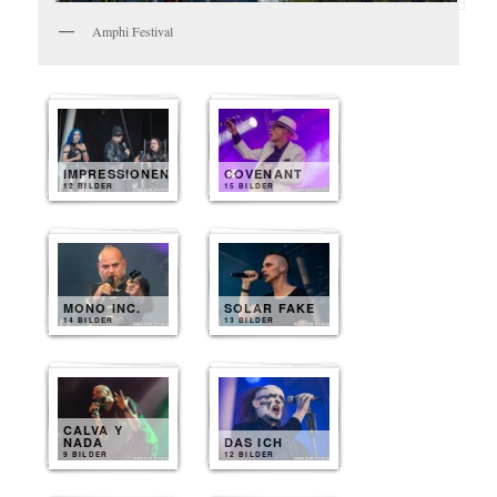
Amphi Festival
IMPRESSIONEN
COVENANT
12 BILDER
15 BILDER
MONO INC.
SOLAR FAKE
14 BILDER
13 BILDER
CALVA Y
NADA
DAS ICH
9 BILDER
12 BILDER