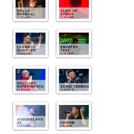
WELLE
CLAN OF
ERDBALL
XYMOX
13 BILDER
12 BILDER
LEBANON
EMPATHY
HANOVER
TEST
12 BILDER
12 BILDER
SOLITARY
EXPERIMENTS
SCHATTENMANN
12 BILDER
10 BILDER
ASSEMBLAGE
23
CHROM
10 BILDER
8 BILDER