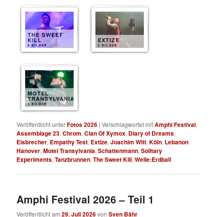
THE SWEET
KILL
EXTIZE
8 BILDER
8 BILDER
MOTEL
TRANSYLVANIA
8 BILDER
Veröffentlicht unter
Fotos 2026
|
Verschlagwortet mit
Amphi Festival
,
Assemblage 23
,
Chrom
,
Clan Of Xymox
,
Diary of Dreams
,
Eisbrecher
,
Empathy Test
,
Extize
,
Joachim Witt
,
Köln
,
Lebanon
Hanover
,
Motel Transylvania
,
Schattenmann
,
Solitary
Experiments
,
Tanzbrunnen
,
The Sweet Kill
,
Welle:Erdball
Amphi Festival 2026 – Teil 1
Veröffentlicht am
29. Juli 2026
von
Sven Bähr