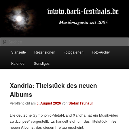
Zum
Zum
Musikmagazin seit 2005
primären
sekundären
Inhalt
Inhalt
springen
springen
DARK-FESTIVALS.DE
Suchen
Hauptmenü
Startseite
Rezensionen
Fotogalerien
Foto-Archiv
Kalender
Sonstiges
Xandria: Titelstück des neuen
Albums
Veröffentlicht am
5. August 2026
von
Stefan Frühauf
Die deutsche Symphonic-Metal-Band Xandria hat ein Musikvideo
zu „Eclipse“ vorgestellt. Es handelt sich um das Titelstück ihres
neuen Albums, das diesen Freitag erscheint.