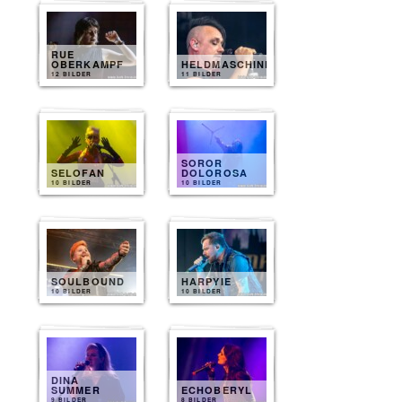
RUE
OBERKAMPF
HELDMASCHINE
12 BILDER
11 BILDER
SOROR
SELOFAN
DOLOROSA
10 BILDER
10 BILDER
SOULBOUND
HARPYIE
10 BILDER
10 BILDER
DINA
SUMMER
ECHOBERYL
9 BILDER
8 BILDER