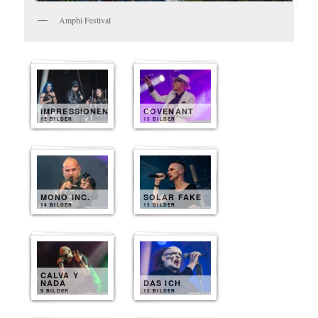
Amphi Festival
IMPRESSIONEN
COVENANT
12 BILDER
15 BILDER
MONO INC.
SOLAR FAKE
14 BILDER
13 BILDER
CALVA Y
NADA
DAS ICH
9 BILDER
12 BILDER