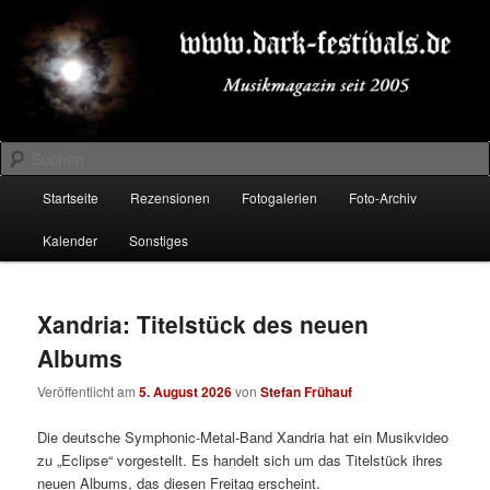
Zum
Zum
Musikmagazin seit 2005
primären
sekundären
Inhalt
Inhalt
springen
springen
DARK-FESTIVALS.DE
Suchen
Hauptmenü
Startseite
Rezensionen
Fotogalerien
Foto-Archiv
Kalender
Sonstiges
Xandria: Titelstück des neuen
Albums
Veröffentlicht am
5. August 2026
von
Stefan Frühauf
Die deutsche Symphonic-Metal-Band Xandria hat ein Musikvideo
zu „Eclipse“ vorgestellt. Es handelt sich um das Titelstück ihres
neuen Albums, das diesen Freitag erscheint.