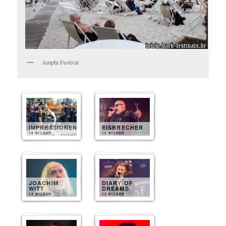
Amphi Festival
IMPRESSIONEN
EISBRECHER
10 BILDER
15 BILDER
JOACHIM
DIARY OF
WITT
DREAMS
14 BILDER
13 BILDER