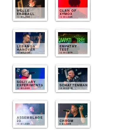
WELLE
CLAN OF
ERDBALL
XYMOX
13 BILDER
12 BILDER
LEBANON
EMPATHY
HANOVER
TEST
12 BILDER
12 BILDER
SOLITARY
EXPERIMENTS
SCHATTENMANN
12 BILDER
10 BILDER
ASSEMBLAGE
23
CHROM
10 BILDER
8 BILDER