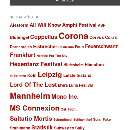
SCHLAGWÖRTER
All Will Know
Amphi Festival
Alestorm
ASP
Corona
Coppelius
Blutengel
Corvus Corax
Feuerschwanz
Eisbrecher
Faun
Dornenreich
Ensiferum
Frankfurt
Harakiri For The Sky
Hexentanz Festival
Hämatom
Hildesheim
Leipzig
Köln
Letzte Instanz
In Extremo
Lord Of The Lost
M'era Luna Festival
Mannheim
Mono Inc.
MS Connexion
Ost+Front
Saltatio Mortis
Solar Fake
Schlachthof
Schandmaul
Statistik
Stahlmann
Subway to Sally