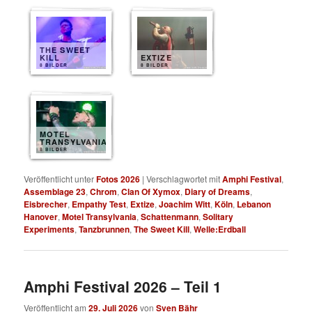
THE SWEET
KILL
EXTIZE
8 BILDER
8 BILDER
MOTEL
TRANSYLVANIA
8 BILDER
Veröffentlicht unter
Fotos 2026
|
Verschlagwortet mit
Amphi Festival
,
Assemblage 23
,
Chrom
,
Clan Of Xymox
,
Diary of Dreams
,
Eisbrecher
,
Empathy Test
,
Extize
,
Joachim Witt
,
Köln
,
Lebanon
Hanover
,
Motel Transylvania
,
Schattenmann
,
Solitary
Experiments
,
Tanzbrunnen
,
The Sweet Kill
,
Welle:Erdball
Amphi Festival 2026 – Teil 1
Veröffentlicht am
29. Juli 2026
von
Sven Bähr