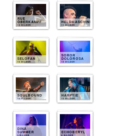
RUE
OBERKAMPF
HELDMASCHINE
12 BILDER
11 BILDER
SOROR
SELOFAN
DOLOROSA
10 BILDER
10 BILDER
SOULBOUND
HARPYIE
10 BILDER
10 BILDER
DINA
SUMMER
ECHOBERYL
9 BILDER
8 BILDER