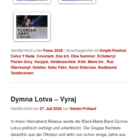
FLORIAN
GREY
8 BILDER
Veröffentlicht unter
Fotos 2026
|
Verschlagwortet mit
Amphi Festival
,
Calva Y Nada
,
Covenant
,
Das Ich
,
Dina Summer
,
Echoberyl
,
Florian Grey
,
Harpyie
,
Heldmaschine
,
Köln
,
Mono Inc.
,
Rue
Oberkampf
,
Selofan
,
Solar Fake
,
Soror Dolorosa
,
Soulbound
,
Tanzbrunnen
Dymna Lotva – Vyraj
Veröffentlicht am
27. Juli 2026
von
Stefan Frühauf
In ihrem Heimatland Belarus wurde die Black-Metal-Band Dymna
Lotva politisch verfolgt und unterdrückt. Die Gruppe flüchtete
daraufhin aus der Diktatur und wirkt nun schon einige Jahre aus