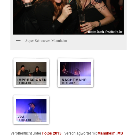
Super Schwarzes Mannheim
IMPRESSIONEN
NACHTMAHR
15 BILDER
15 BILDER
V2A
10 BILDER
Veröffentlicht unter
Fotos 2015
|
Verschlagwortet mit
Mannheim
,
MS