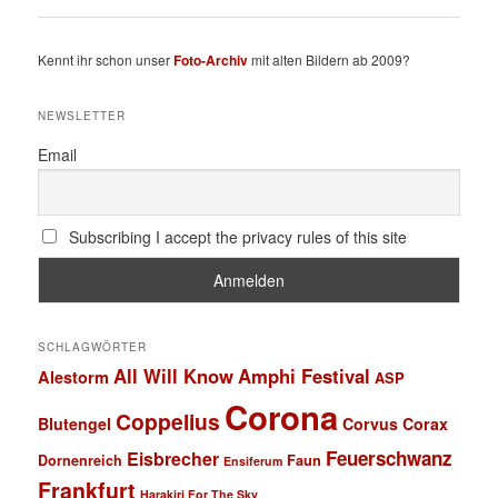
Kennt ihr schon unser
Foto-Archiv
mit alten Bildern ab 2009?
NEWSLETTER
Email
Subscribing I accept the privacy rules of this site
SCHLAGWÖRTER
All Will Know
Amphi Festival
Alestorm
ASP
Corona
Coppelius
Blutengel
Corvus Corax
Feuerschwanz
Eisbrecher
Faun
Dornenreich
Ensiferum
Frankfurt
Harakiri For The Sky