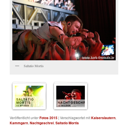
Saltatio Mortis
SALTATIO
MORTIS
NACHTGESCHREI
15 BILDER
12 BILDER
Veröffentlicht unter
Fotos 2015
|
Verschlagwortet mit
Kaiserslautern
,
Kammgarn
,
Nachtgeschrei
,
Saltatio Mortis