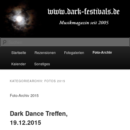
Zum
Zum
Musikmagazin seit 2005
primären
sekundären
Inhalt
Inhalt
springen
springen
DARK-FESTIVALS.DE
Suchen
Hauptmenü
Foto-Archiv
Startseite
Rezensionen
Fotogalerien
Kalender
Sonstiges
KATEGORIEARCHIV:
FOTOS 2015
Foto-Archiv 2015
Dark Dance Treffen,
19.12.2015