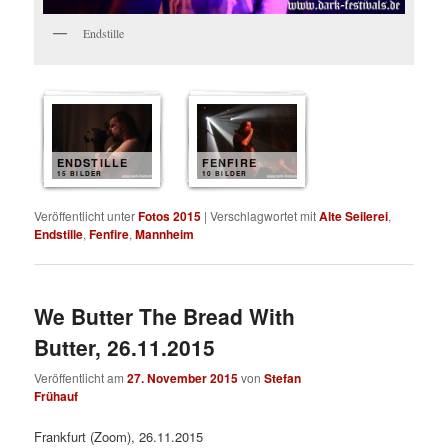
Endstille
ENDSTILLE
FENFIRE
15 BILDER
10 BILDER
Veröffentlicht unter
Fotos 2015
|
Verschlagwortet mit
Alte Seilerei
,
Endstille
,
Fenfire
,
Mannheim
We Butter The Bread With
Butter, 26.11.2015
Veröffentlicht am
27. November 2015
von
Stefan
Frühauf
Frankfurt (Zoom), 26.11.2015