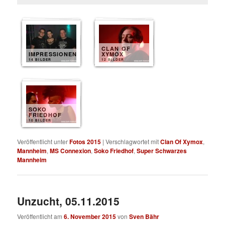
CLAN OF
IMPRESSIONEN
XYMOX
14 BILDER
12 BILDER
SOKO
FRIEDHOF
10 BILDER
Veröffentlicht unter
Fotos 2015
|
Verschlagwortet mit
Clan Of Xymox
,
Mannheim
,
MS Connexion
,
Soko Friedhof
,
Super Schwarzes
Mannheim
Unzucht, 05.11.2015
Veröffentlicht am
6. November 2015
von
Sven Bähr