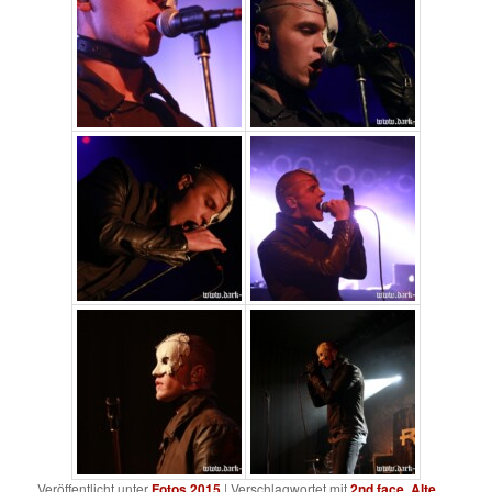
Veröffentlicht unter
Fotos 2015
|
Verschlagwortet mit
2nd face
,
Alte