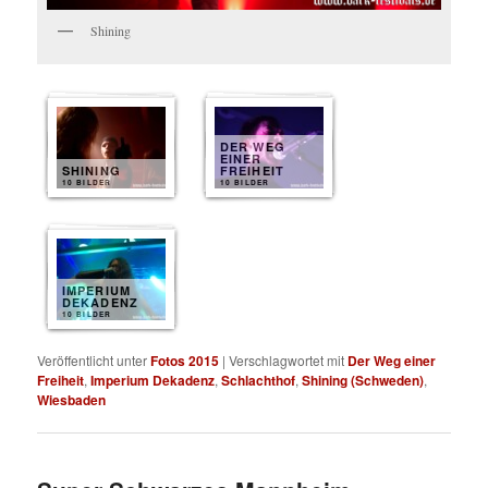
Shining
DER WEG
EINER
SHINING
FREIHEIT
10 BILDER
10 BILDER
IMPERIUM
DEKADENZ
10 BILDER
Veröffentlicht unter
Fotos 2015
|
Verschlagwortet mit
Der Weg einer
Freiheit
,
Imperium Dekadenz
,
Schlachthof
,
Shining (Schweden)
,
Wiesbaden