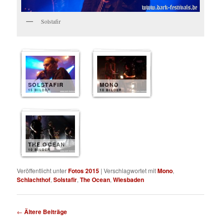
Solstafir
SOLSTAFIR
MONO
15 BILDER
10 BILDER
THE OCEAN
10 BILDER
Veröffentlicht unter
Fotos 2015
|
Verschlagwortet mit
Mono
,
Schlachthof
,
Solstafir
,
The Ocean
,
Wiesbaden
Beitragsnavigation
←
Ältere Beiträge