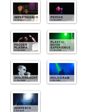
IMPRESSIONEN
PSYCHE
15 BILDER
15 BILDER
PLASTIC
FROZEN
NOISE
PLASMA
EXPERIENCE
13 BILDER
11 BILDER
SEELENNACHT
HOLOGRAM
11 BILDER
5 BILDER
SERPENTS
5 BILDER