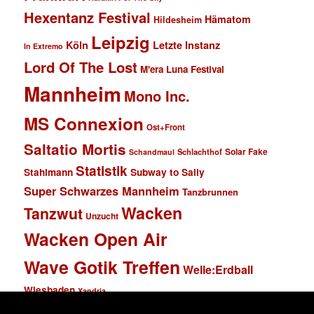
Hexentanz Festival
Hämatom
Hildesheim
Leipzig
Köln
Letzte Instanz
In Extremo
Lord Of The Lost
M'era Luna Festival
Mannheim
Mono Inc.
MS Connexion
Ost+Front
Saltatio Mortis
Solar Fake
Schlachthof
Schandmaul
Statistik
Stahlmann
Subway to Sally
Super Schwarzes Mannheim
Tanzbrunnen
Wacken
Tanzwut
Unzucht
Wacken Open Air
Wave Gotik Treffen
Welle:Erdball
Wiesbaden
Xandria