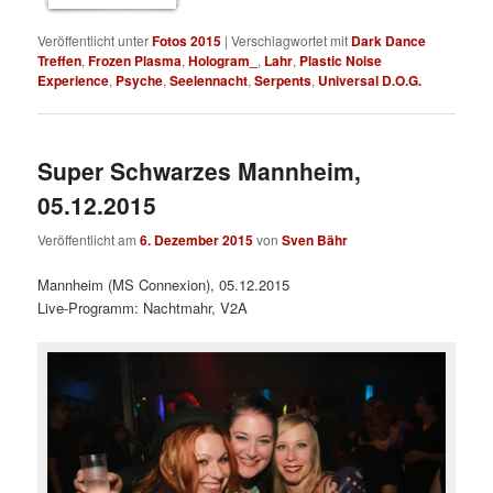
Veröffentlicht unter
Fotos 2015
|
Verschlagwortet mit
Dark Dance
Treffen
,
Frozen Plasma
,
Hologram_
,
Lahr
,
Plastic Noise
Experience
,
Psyche
,
Seelennacht
,
Serpents
,
Universal D.O.G.
Super Schwarzes Mannheim,
05.12.2015
Veröffentlicht am
6. Dezember 2015
von
Sven Bähr
Mannheim (MS Connexion), 05.12.2015
Live-Programm: Nachtmahr, V2A