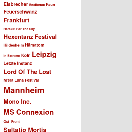
Eisbrecher
Faun
Ensiferum
Feuerschwanz
Frankfurt
Harakiri For The Sky
Hexentanz Festival
Hämatom
Hildesheim
Leipzig
Köln
In Extremo
Letzte Instanz
Lord Of The Lost
M'era Luna Festival
Mannheim
Mono Inc.
MS Connexion
Ost+Front
Saltatio Mortis