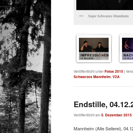
Super Schwarzes Mannheim
IMPRESSIONEN
NAC
15 BILDER
15 BIL
Veröffentlicht unter
Fotos 2015
|
Vers
Schwarzes Mannheim
,
V2A
Endstille, 04.12.
Veröffentlicht am
5. Dezember 2015
Mannheim (Alte Seilerei), 04.1