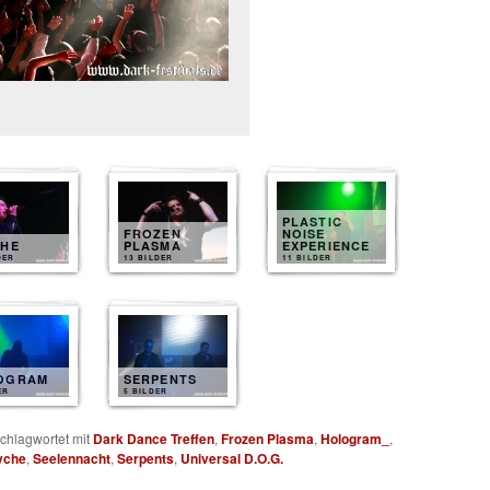
PLASTIC
FROZEN
NOISE
CHE
PLASMA
EXPERIENCE
DER
13 BILDER
11 BILDER
OGRAM
SERPENTS
ER
5 BILDER
chlagwortet mit
Dark Dance Treffen
,
Frozen Plasma
,
Hologram_
,
yche
,
Seelennacht
,
Serpents
,
Universal D.O.G.