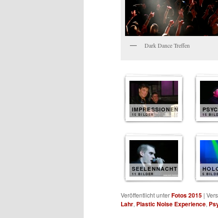
Dark Dance Treffen
IMPRESSIONEN
PSY
15 BILDER
15 BIL
SEELENNACHT
HOL
11 BILDER
5 BILD
Veröffentlicht unter
Fotos 2015
|
Vers
Lahr
,
Plastic Noise Experience
,
Ps