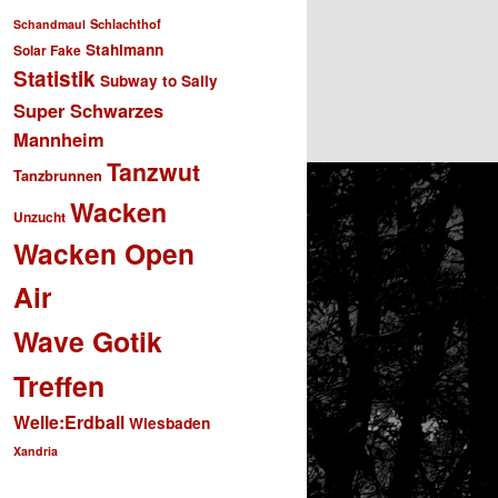
Schlachthof
Schandmaul
Stahlmann
Solar Fake
Statistik
Subway to Sally
Super Schwarzes
Mannheim
Tanzwut
Tanzbrunnen
Wacken
Unzucht
Wacken Open
Air
Wave Gotik
Treffen
Welle:Erdball
Wiesbaden
Xandria