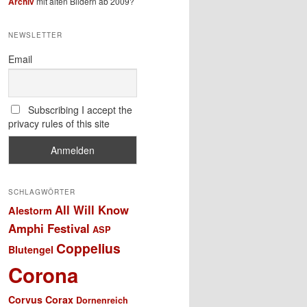
Archiv
mit alten Bildern ab 2009?
NEWSLETTER
Email
Subscribing I accept the
privacy rules of this site
SCHLAGWÖRTER
All Will Know
Alestorm
Amphi Festival
ASP
Coppelius
Blutengel
Corona
Corvus Corax
Dornenreich