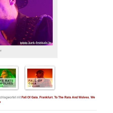
er
HE RATS
FALL OF
 WOLVES
GAIA
DER
10 BILDER
chlagwortet mit
Fall Of Gaia
,
Frankfurt
,
To The Rats And Wolves
,
We
m