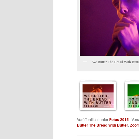
We Butter The Bread With Butt
WE BUTTER
THE BREAD
TO T
WITH BUTTER
AND
14 BILDER
12 BIL
Veröffentlicht unter
Fotos 2015
|
Vers
Butter The Bread With Butter
,
Zoo