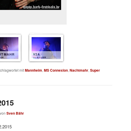
HTMAHR
V2A
DER
10 BILDER
chlagwortet mit
Mannheim
,
MS Connexion
,
Nachtmahr
,
Super
2015
von
Sven Bähr
2.2015