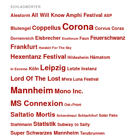
SCHLAGWÖRTER
All Will Know
Amphi Festival
Alestorm
ASP
Corona
Coppelius
Blutengel
Corvus Corax
Feuerschwanz
Eisbrecher
Faun
Dornenreich
Ensiferum
Frankfurt
Harakiri For The Sky
Hexentanz Festival
Hämatom
Hildesheim
Leipzig
Köln
Letzte Instanz
In Extremo
Lord Of The Lost
M'era Luna Festival
Mannheim
Mono Inc.
MS Connexion
Ost+Front
Saltatio Mortis
Solar Fake
Schlachthof
Schandmaul
Statistik
Stahlmann
Subway to Sally
Super Schwarzes Mannheim
Tanzbrunnen