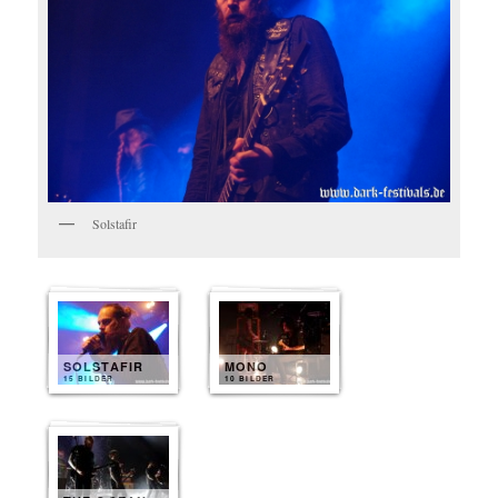
Solstafir
SOLSTAFIR
MONO
15 BILDER
10 BILDER