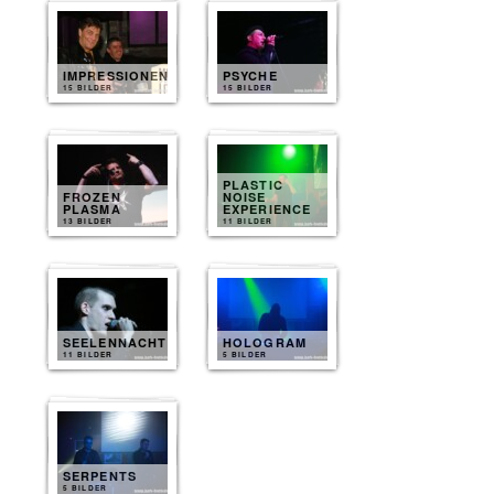
IMPRESSIONEN
PSYCHE
15 BILDER
15 BILDER
PLASTIC
FROZEN
NOISE
PLASMA
EXPERIENCE
13 BILDER
11 BILDER
SEELENNACHT
HOLOGRAM
11 BILDER
5 BILDER
SERPENTS
5 BILDER