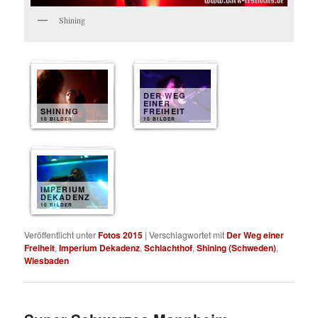
Shining
DER WEG
EINER
SHINING
FREIHEIT
10 BILDER
10 BILDER
IMPERIUM
DEKADENZ
10 BILDER
Veröffentlicht unter
Fotos 2015
|
Verschlagwortet mit
Der Weg einer
Freiheit
,
Imperium Dekadenz
,
Schlachthof
,
Shining (Schweden)
,
Wiesbaden