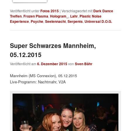
Veröffentlicht unter
Fotos 2015
|
Verschlagwortet mit
Dark Dance
Treffen
,
Frozen Plasma
,
Hologram_
,
Lahr
,
Plastic Noise
Experience
,
Psyche
,
Seelennacht
,
Serpents
,
Universal D.O.G.
Super Schwarzes Mannheim,
05.12.2015
Veröffentlicht am
6. Dezember 2015
von
Sven Bähr
Mannheim (MS Connexion), 05.12.2015
Live-Programm: Nachtmahr, V2A