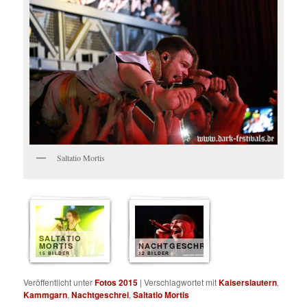
Saltatio Mortis
SALTATIO
MORTIS
NACHTGESCHREI
15 BILDER
12 BILDER
Veröffentlicht unter
Fotos 2015
|
Verschlagwortet mit
Kaiserslautern
,
Kammgarn
,
Nachtgeschrei
,
Saltatio Mortis