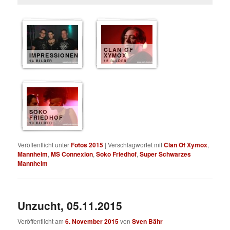
CLAN OF
IMPRESSIONEN
XYMOX
14 BILDER
12 BILDER
SOKO
FRIEDHOF
10 BILDER
Veröffentlicht unter
Fotos 2015
|
Verschlagwortet mit
Clan Of Xymox
,
Mannheim
,
MS Connexion
,
Soko Friedhof
,
Super Schwarzes
Mannheim
Unzucht, 05.11.2015
Veröffentlicht am
6. November 2015
von
Sven Bähr