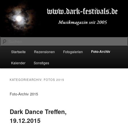
Zum
Zum
Musikmagazin seit 2005
primären
sekundären
Inhalt
Inhalt
springen
springen
DARK-FESTIVALS.DE
Suchen
Hauptmenü
Foto-Archiv
Startseite
Rezensionen
Fotogalerien
Kalender
Sonstiges
KATEGORIEARCHIV:
FOTOS 2015
Foto-Archiv 2015
Dark Dance Treffen,
19.12.2015