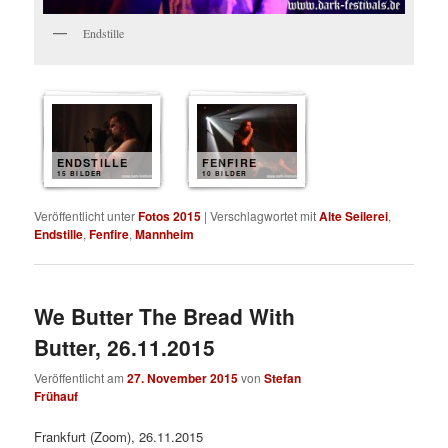
Endstille
ENDSTILLE
FENFIRE
15 BILDER
10 BILDER
Veröffentlicht unter
Fotos 2015
|
Verschlagwortet mit
Alte Seilerei
,
Endstille
,
Fenfire
,
Mannheim
We Butter The Bread With
Butter, 26.11.2015
Veröffentlicht am
27. November 2015
von
Stefan
Frühauf
Frankfurt (Zoom), 26.11.2015