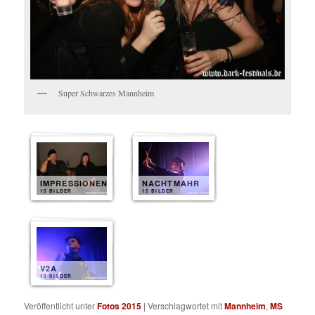
Super Schwarzes Mannheim
IMPRESSIONEN
NACHTMAHR
15 BILDER
15 BILDER
V2A
10 BILDER
Veröffentlicht unter
Fotos 2015
|
Verschlagwortet mit
Mannheim
,
MS