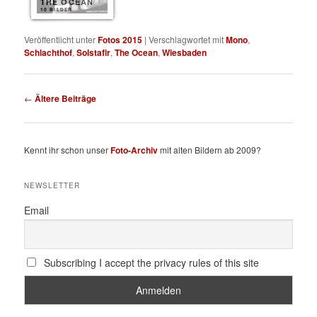
THE OCEAN
10 BILDER
Veröffentlicht unter
Fotos 2015
|
Verschlagwortet mit
Mono
,
Schlachthof
,
Solstafir
,
The Ocean
,
Wiesbaden
Beitragsnavigation
←
Ältere Beiträge
Kennt ihr schon unser
Foto-Archiv
mit alten Bildern ab 2009?
NEWSLETTER
Email
Subscribing I accept the privacy rules of this site