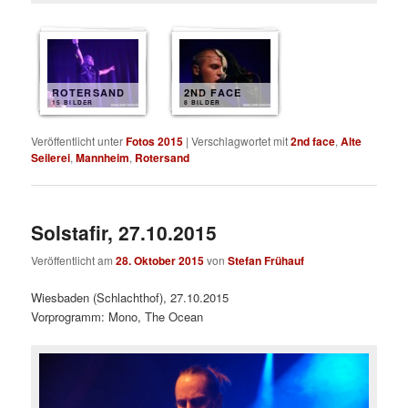
ROTERSAND
2ND FACE
15 BILDER
8 BILDER
Veröffentlicht unter
Fotos 2015
|
Verschlagwortet mit
2nd face
,
Alte
Seilerei
,
Mannheim
,
Rotersand
Solstafir, 27.10.2015
Veröffentlicht am
28. Oktober 2015
von
Stefan Frühauf
Wiesbaden (Schlachthof), 27.10.2015
Vorprogramm: Mono, The Ocean