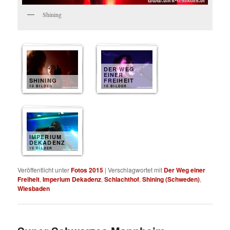
Shining
DER WEG
EINER
SHINING
FREIHEIT
10 BILDER
10 BILDER
IMPERIUM
DEKADENZ
10 BILDER
Veröffentlicht unter
Fotos 2015
|
Verschlagwortet mit
Der Weg einer
Freiheit
,
Imperium Dekadenz
,
Schlachthof
,
Shining (Schweden)
,
Wiesbaden