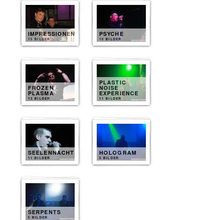
IMPRESSIONEN
PSYCHE
15 BILDER
15 BILDER
PLASTIC
FROZEN
NOISE
PLASMA
EXPERIENCE
13 BILDER
11 BILDER
SEELENNACHT
HOLOGRAM
11 BILDER
5 BILDER
SERPENTS
5 BILDER