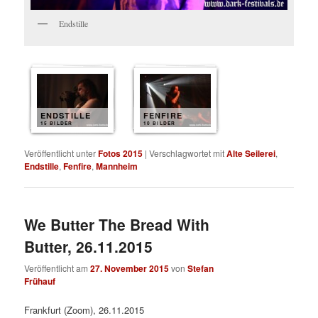
Endstille
ENDSTILLE
FENFIRE
15 BILDER
10 BILDER
Veröffentlicht unter
Fotos 2015
|
Verschlagwortet mit
Alte Seilerei
,
Endstille
,
Fenfire
,
Mannheim
We Butter The Bread With
Butter, 26.11.2015
Veröffentlicht am
27. November 2015
von
Stefan
Frühauf
Frankfurt (Zoom), 26.11.2015