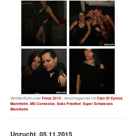
Veröffentlicht unter
Fotos 2015
|
Verschlagwortet mit
Clan Of Xymox
,
Mannheim
,
MS Connexion
,
Soko Friedhof
,
Super Schwarzes
Mannheim
Unzucht, 05.11.2015