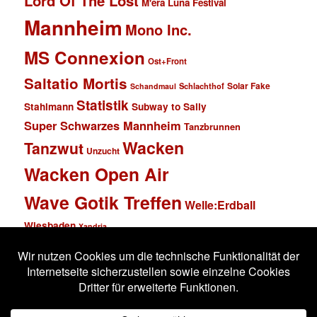
Lord Of The Lost
M'era Luna Festival
Mannheim
Mono Inc.
MS Connexion
Ost+Front
Saltatio Mortis
Solar Fake
Schlachthof
Schandmaul
Statistik
Stahlmann
Subway to Sally
Super Schwarzes Mannheim
Tanzbrunnen
Wacken
Tanzwut
Unzucht
Wacken Open Air
Wave Gotik Treffen
Welle:Erdball
Wiesbaden
Xandria
Impressum