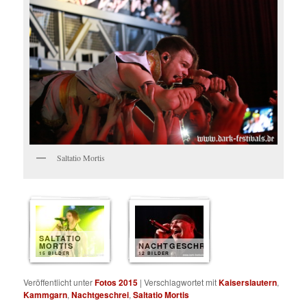
Saltatio Mortis
SALTATIO
MORTIS
NACHTGESCHREI
15 BILDER
12 BILDER
Veröffentlicht unter
Fotos 2015
|
Verschlagwortet mit
Kaiserslautern
,
Kammgarn
,
Nachtgeschrei
,
Saltatio Mortis