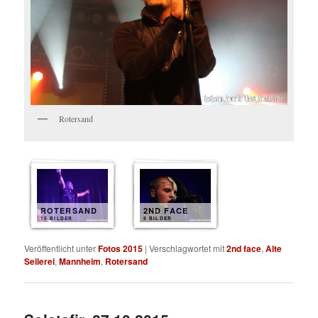
Rotersand
ROTERSAND
2ND FACE
15 BILDER
8 BILDER
Veröffentlicht unter
Fotos 2015
|
Verschlagwortet mit
2nd face
,
Alte
Seilerei
,
Mannheim
,
Rotersand