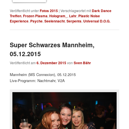
Veröffentlicht unter
Fotos 2015
|
Verschlagwortet mit
Dark Dance
Treffen
,
Frozen Plasma
,
Hologram_
,
Lahr
,
Plastic Noise
Experience
,
Psyche
,
Seelennacht
,
Serpents
,
Universal D.O.G.
Super Schwarzes Mannheim,
05.12.2015
Veröffentlicht am
6. Dezember 2015
von
Sven Bähr
Mannheim (MS Connexion), 05.12.2015
Live-Programm: Nachtmahr, V2A