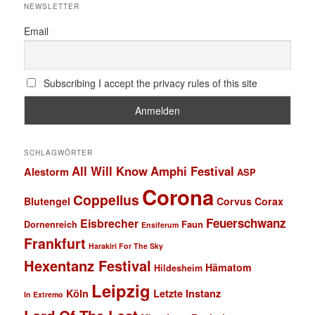
NEWSLETTER
Email
Subscribing I accept the privacy rules of this site
SCHLAGWÖRTER
All Will Know
Amphi Festival
Alestorm
ASP
Corona
Coppelius
Blutengel
Corvus Corax
Feuerschwanz
Eisbrecher
Faun
Dornenreich
Ensiferum
Frankfurt
Harakiri For The Sky
Hexentanz Festival
Hämatom
Hildesheim
Leipzig
Köln
Letzte Instanz
In Extremo