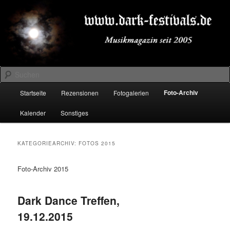
Zum
Zum
Musikmagazin seit 2005
primären
sekundären
Inhalt
Inhalt
springen
springen
DARK-FESTIVALS.DE
Suchen
Hauptmenü
Foto-Archiv
Startseite
Rezensionen
Fotogalerien
Kalender
Sonstiges
KATEGORIEARCHIV:
FOTOS 2015
Foto-Archiv 2015
Dark Dance Treffen,
19.12.2015