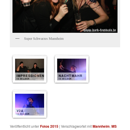
Super Schwarzes Mannheim
IMPRESSIONEN
NACHTMAHR
15 BILDER
15 BILDER
V2A
10 BILDER
Veröffentlicht unter
Fotos 2015
|
Verschlagwortet mit
Mannheim
,
MS