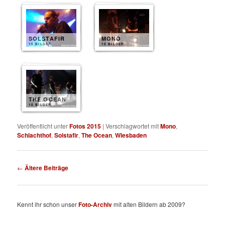
SOLSTAFIR
MONO
15 BILDER
10 BILDER
THE OCEAN
10 BILDER
Veröffentlicht unter
Fotos 2015
|
Verschlagwortet mit
Mono
,
Schlachthof
,
Solstafir
,
The Ocean
,
Wiesbaden
Beitragsnavigation
←
Ältere Beiträge
Kennt ihr schon unser
Foto-Archiv
mit alten Bildern ab 2009?