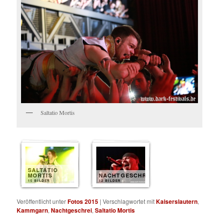
Saltatio Mortis
SALTATIO
MORTIS
NACHTGESCHREI
15 BILDER
12 BILDER
Veröffentlicht unter
Fotos 2015
|
Verschlagwortet mit
Kaiserslautern
,
Kammgarn
,
Nachtgeschrei
,
Saltatio Mortis