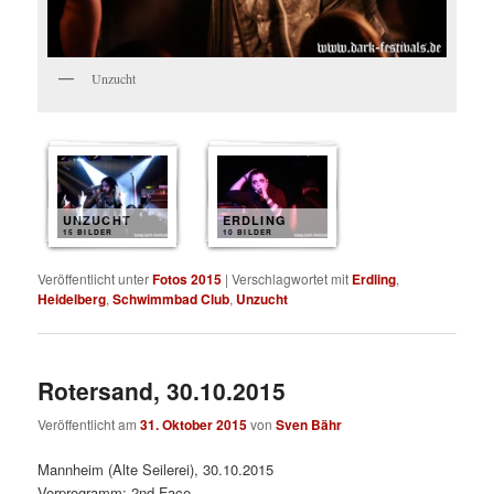
Unzucht
UNZUCHT
ERDLING
15 BILDER
10 BILDER
Veröffentlicht unter
Fotos 2015
|
Verschlagwortet mit
Erdling
,
Heidelberg
,
Schwimmbad Club
,
Unzucht
Rotersand, 30.10.2015
Veröffentlicht am
31. Oktober 2015
von
Sven Bähr
Mannheim (Alte Seilerei), 30.10.2015
Vorprogramm: 2nd Face