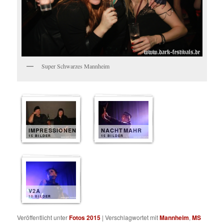
Super Schwarzes Mannheim
IMPRESSIONEN
NACHTMAHR
15 BILDER
15 BILDER
V2A
10 BILDER
Veröffentlicht unter
Fotos 2015
|
Verschlagwortet mit
Mannheim
,
MS