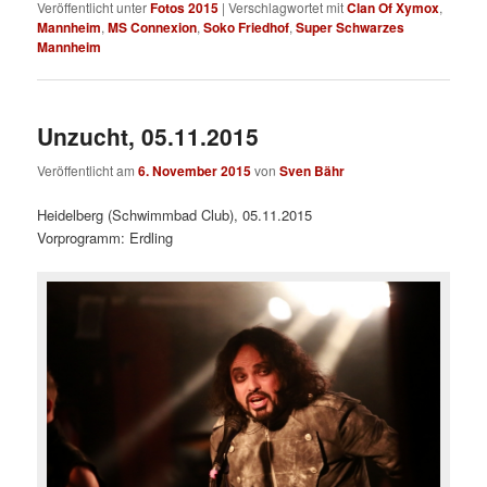
Veröffentlicht unter
Fotos 2015
|
Verschlagwortet mit
Clan Of Xymox
,
Mannheim
,
MS Connexion
,
Soko Friedhof
,
Super Schwarzes
Mannheim
Unzucht, 05.11.2015
Veröffentlicht am
6. November 2015
von
Sven Bähr
Heidelberg (Schwimmbad Club), 05.11.2015
Vorprogramm: Erdling