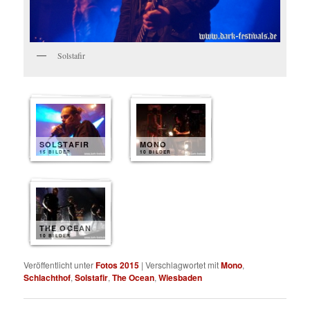
Solstafir
SOLSTAFIR
MONO
15 BILDER
10 BILDER
THE OCEAN
10 BILDER
Veröffentlicht unter
Fotos 2015
|
Verschlagwortet mit
Mono
,
Schlachthof
,
Solstafir
,
The Ocean
,
Wiesbaden