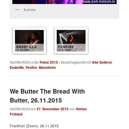
Endstille
ENDSTILLE
FENFIRE
15 BILDER
10 BILDER
Veröffentlicht unter
Fotos 2015
|
Verschlagwortet mit
Alte Seilerei
,
Endstille
,
Fenfire
,
Mannheim
We Butter The Bread With
Butter, 26.11.2015
Veröffentlicht am
27. November 2015
von
Stefan
Frühauf
Frankfurt (Zoom), 26.11.2015