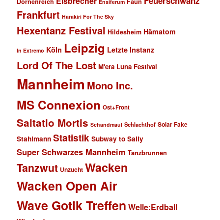
Feuerschwanz
Eisbrecher
Faun
Dornenreich
Ensiferum
Frankfurt
Harakiri For The Sky
Hexentanz Festival
Hämatom
Hildesheim
Leipzig
Köln
Letzte Instanz
In Extremo
Lord Of The Lost
M'era Luna Festival
Mannheim
Mono Inc.
MS Connexion
Ost+Front
Saltatio Mortis
Solar Fake
Schlachthof
Schandmaul
Statistik
Stahlmann
Subway to Sally
Super Schwarzes Mannheim
Tanzbrunnen
Wacken
Tanzwut
Unzucht
Wacken Open Air
Wave Gotik Treffen
Welle:Erdball