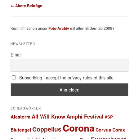
Beitragsnavigation
←
Ältere Beiträge
Kennt ihr schon unser
Foto-Archiv
mit alten Bildern ab 2009?
NEWSLETTER
Email
Subscribing I accept the privacy rules of this site
SCHLAGWÖRTER
All Will Know
Amphi Festival
Alestorm
ASP
Corona
Coppelius
Blutengel
Corvus Corax