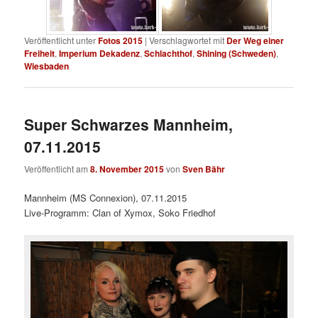
Veröffentlicht unter
Fotos 2015
|
Verschlagwortet mit
Der Weg einer
Freiheit
,
Imperium Dekadenz
,
Schlachthof
,
Shining (Schweden)
,
Wiesbaden
Super Schwarzes Mannheim,
07.11.2015
Veröffentlicht am
8. November 2015
von
Sven Bähr
Mannheim (MS Connexion), 07.11.2015
Live-Programm: Clan of Xymox, Soko Friedhof