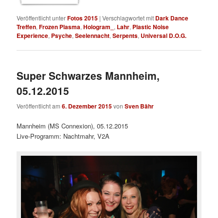
Veröffentlicht unter
Fotos 2015
|
Verschlagwortet mit
Dark Dance
Treffen
,
Frozen Plasma
,
Hologram_
,
Lahr
,
Plastic Noise
Experience
,
Psyche
,
Seelennacht
,
Serpents
,
Universal D.O.G.
Super Schwarzes Mannheim,
05.12.2015
Veröffentlicht am
6. Dezember 2015
von
Sven Bähr
Mannheim (MS Connexion), 05.12.2015
Live-Programm: Nachtmahr, V2A