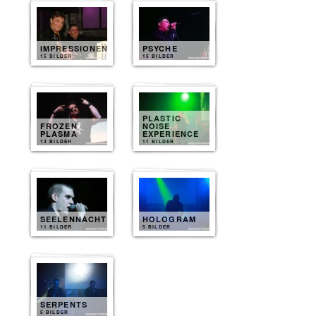
IMPRESSIONEN
PSYCHE
15 BILDER
15 BILDER
PLASTIC
FROZEN
NOISE
PLASMA
EXPERIENCE
13 BILDER
11 BILDER
SEELENNACHT
HOLOGRAM
11 BILDER
5 BILDER
SERPENTS
5 BILDER