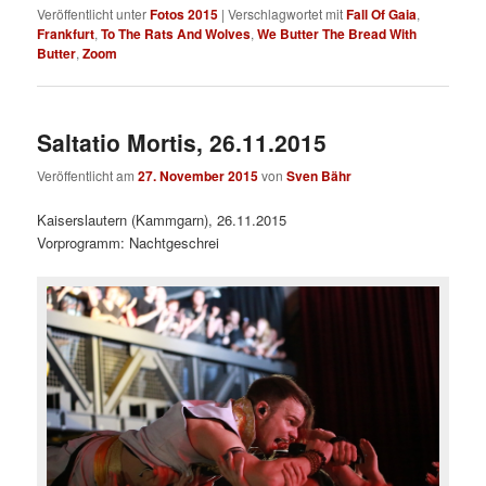
Veröffentlicht unter
Fotos 2015
|
Verschlagwortet mit
Fall Of Gaia
,
Frankfurt
,
To The Rats And Wolves
,
We Butter The Bread With
Butter
,
Zoom
Saltatio Mortis, 26.11.2015
Veröffentlicht am
27. November 2015
von
Sven Bähr
Kaiserslautern (Kammgarn), 26.11.2015
Vorprogramm: Nachtgeschrei