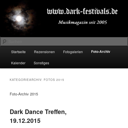
Zum
Zum
Musikmagazin seit 2005
primären
sekundären
Inhalt
Inhalt
springen
springen
DARK-FESTIVALS.DE
Suchen
Hauptmenü
Foto-Archiv
Startseite
Rezensionen
Fotogalerien
Kalender
Sonstiges
KATEGORIEARCHIV:
FOTOS 2015
Foto-Archiv 2015
Dark Dance Treffen,
19.12.2015