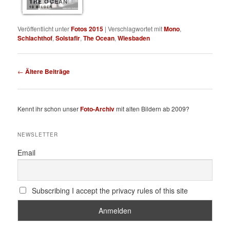
THE OCEAN
10 BILDER
Veröffentlicht unter
Fotos 2015
|
Verschlagwortet mit
Mono
,
Schlachthof
,
Solstafir
,
The Ocean
,
Wiesbaden
Beitragsnavigation
←
Ältere Beiträge
Kennt ihr schon unser
Foto-Archiv
mit alten Bildern ab 2009?
NEWSLETTER
Email
Subscribing I accept the privacy rules of this site