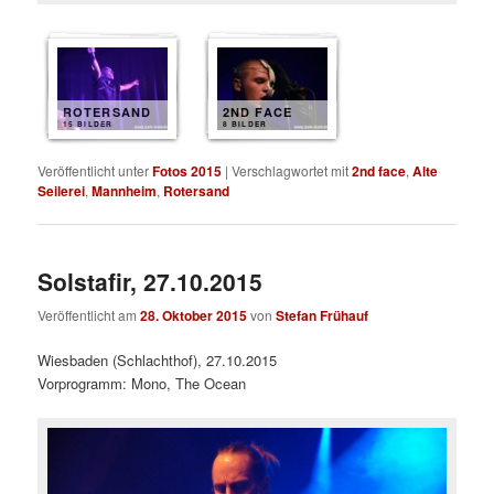
ROTERSAND
2ND FACE
15 BILDER
8 BILDER
Veröffentlicht unter
Fotos 2015
|
Verschlagwortet mit
2nd face
,
Alte
Seilerei
,
Mannheim
,
Rotersand
Solstafir, 27.10.2015
Veröffentlicht am
28. Oktober 2015
von
Stefan Frühauf
Wiesbaden (Schlachthof), 27.10.2015
Vorprogramm: Mono, The Ocean