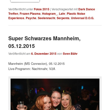
Veröffentlicht unter
Fotos 2015
|
Verschlagwortet mit
Dark Dance
Treffen
,
Frozen Plasma
,
Hologram_
,
Lahr
,
Plastic Noise
Experience
,
Psyche
,
Seelennacht
,
Serpents
,
Universal D.O.G.
Super Schwarzes Mannheim,
05.12.2015
Veröffentlicht am
6. Dezember 2015
von
Sven Bähr
Mannheim (MS Connexion), 05.12.2015
Live-Programm: Nachtmahr, V2A