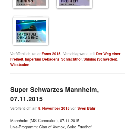
SHINING
FREIHEIT
10 BILDER
10 BILDER
IMPERIUM
DEKADENZ
10 BILDER
Veröffentlicht unter
Fotos 2015
|
Verschlagwortet mit
Der Weg einer
Freiheit
,
Imperium Dekadenz
,
Schlachthof
,
Shining (Schweden)
,
Wiesbaden
Super Schwarzes Mannheim,
07.11.2015
Veröffentlicht am
8. November 2015
von
Sven Bähr
Mannheim (MS Connexion), 07.11.2015
Live-Programm: Clan of Xymox, Soko Friedhof