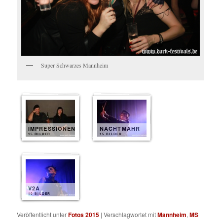
Super Schwarzes Mannheim
IMPRESSIONEN
NACHTMAHR
15 BILDER
15 BILDER
V2A
10 BILDER
Veröffentlicht unter
Fotos 2015
|
Verschlagwortet mit
Mannheim
,
MS