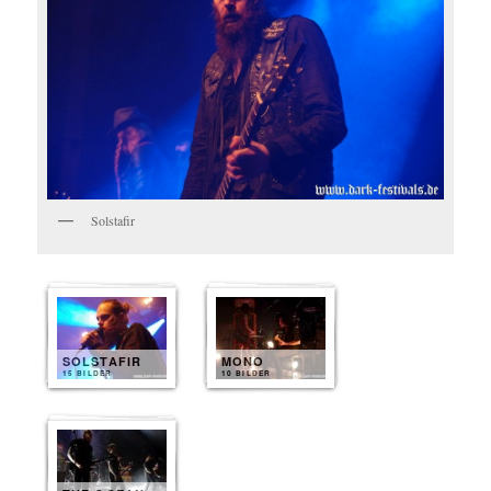
Solstafir
SOLSTAFIR
MONO
15 BILDER
10 BILDER