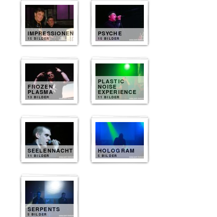
IMPRESSIONEN
PSYCHE
15 BILDER
15 BILDER
PLASTIC
FROZEN
NOISE
PLASMA
EXPERIENCE
13 BILDER
11 BILDER
SEELENNACHT
HOLOGRAM
11 BILDER
5 BILDER
SERPENTS
5 BILDER