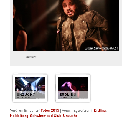
Unzucht
UNZUCHT
ERDLING
15 BILDER
10 BILDER
Veröffentlicht unter
Fotos 2015
|
Verschlagwortet mit
Erdling
,
Heidelberg
,
Schwimmbad Club
,
Unzucht