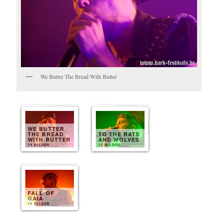
We Butter The Bread With Butter
WE BUTTER
THE BREAD
TO THE RATS
WITH BUTTER
AND WOLVES
14 BILDER
12 BILDER
FALL OF
GAIA
10 BILDER