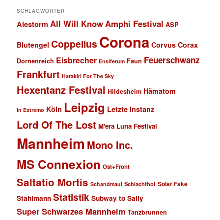
SCHLAGWÖRTER
All Will Know
Amphi Festival
Alestorm
ASP
Corona
Coppelius
Blutengel
Corvus Corax
Feuerschwanz
Eisbrecher
Faun
Dornenreich
Ensiferum
Frankfurt
Harakiri For The Sky
Hexentanz Festival
Hämatom
Hildesheim
Leipzig
Köln
Letzte Instanz
In Extremo
Lord Of The Lost
M'era Luna Festival
Mannheim
Mono Inc.
MS Connexion
Ost+Front
Saltatio Mortis
Solar Fake
Schlachthof
Schandmaul
Statistik
Stahlmann
Subway to Sally
Super Schwarzes Mannheim
Tanzbrunnen