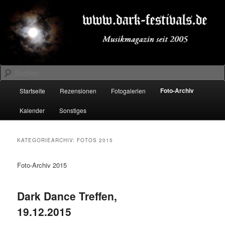
Zum
Zum
Musikmagazin seit 2005
primären
sekundären
Inhalt
Inhalt
springen
springen
DARK-FESTIVALS.DE
Suchen
Hauptmenü
Foto-Archiv
Startseite
Rezensionen
Fotogalerien
Kalender
Sonstiges
KATEGORIEARCHIV:
FOTOS 2015
Foto-Archiv 2015
Dark Dance Treffen,
19.12.2015