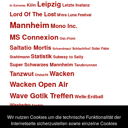
Leipzig
Köln
Letzte Instanz
In Extremo
Lord Of The Lost
M'era Luna Festival
Mannheim
Mono Inc.
MS Connexion
Ost+Front
Saltatio Mortis
Solar Fake
Schlachthof
Schandmaul
Statistik
Stahlmann
Subway to Sally
Super Schwarzes Mannheim
Tanzbrunnen
Wacken
Tanzwut
Unzucht
Wacken Open Air
Wave Gotik Treffen
Welle:Erdball
Wiesbaden
Xandria
Impressum