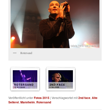
Rotersand
ROTERSAND
2ND FACE
15 BILDER
8 BILDER
Veröffentlicht unter
Fotos 2015
|
Verschlagwortet mit
2nd face
,
Alte
Seilerei
,
Mannheim
,
Rotersand