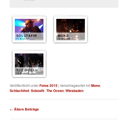
SOLSTAFIR
MONO
15 BILDER
10 BILDER
THE OCEAN
10 BILDER
Veröffentlicht unter
Fotos 2015
|
Verschlagwortet mit
Mono
,
Schlachthof
,
Solstafir
,
The Ocean
,
Wiesbaden
Beitragsnavigation
←
Ältere Beiträge