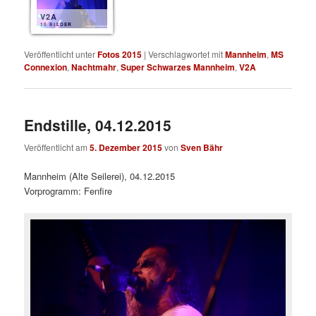
V2A
10 BILDER
Veröffentlicht unter
Fotos 2015
|
Verschlagwortet mit
Mannheim
,
MS
Connexion
,
Nachtmahr
,
Super Schwarzes Mannheim
,
V2A
Endstille, 04.12.2015
Veröffentlicht am
5. Dezember 2015
von
Sven Bähr
Mannheim (Alte Seilerei), 04.12.2015
Vorprogramm: Fenfire