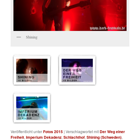
Shining
DER WEG
EINER
SHINING
FREIHEIT
10 BILDER
10 BILDER
IMPERIUM
DEKADENZ
10 BILDER
Veröffentlicht unter
Fotos 2015
|
Verschlagwortet mit
Der Weg einer
Freiheit
,
Imperium Dekadenz
,
Schlachthof
,
Shining (Schweden)
,