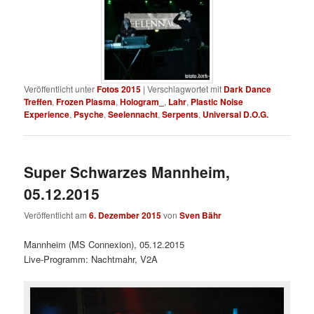
Veröffentlicht unter
Fotos 2015
|
Verschlagwortet mit
Dark Dance
Treffen
,
Frozen Plasma
,
Hologram_
,
Lahr
,
Plastic Noise
Experience
,
Psyche
,
Seelennacht
,
Serpents
,
Universal D.O.G.
Super Schwarzes Mannheim,
05.12.2015
Veröffentlicht am
6. Dezember 2015
von
Sven Bähr
Mannheim (MS Connexion), 05.12.2015
Live-Programm: Nachtmahr, V2A