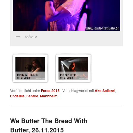
Endstille
ENDSTILLE
FENFIRE
15 BILDER
10 BILDER
Veröffentlicht unter
Fotos 2015
|
Verschlagwortet mit
Alte Seilerei
,
Endstille
,
Fenfire
,
Mannheim
We Butter The Bread With
Butter, 26.11.2015