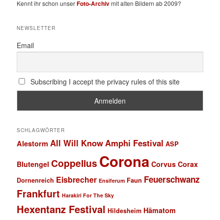
Kennt ihr schon unser
Foto-Archiv
mit alten Bildern ab 2009?
NEWSLETTER
Email
Subscribing I accept the privacy rules of this site
SCHLAGWÖRTER
All Will Know
Amphi Festival
Alestorm
ASP
Corona
Coppelius
Blutengel
Corvus Corax
Feuerschwanz
Eisbrecher
Faun
Dornenreich
Ensiferum
Frankfurt
Harakiri For The Sky
Hexentanz Festival
Hämatom
Hildesheim