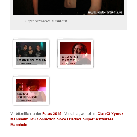
Super Schwarzes Mannheim
CLAN OF
IMPRESSIONEN
XYMOX
14 BILDER
12 BILDER
SOKO
FRIEDHOF
10 BILDER
Veröffentlicht unter
Fotos 2015
|
Verschlagwortet mit
Clan Of Xymox
,
Mannheim
,
MS Connexion
,
Soko Friedhof
,
Super Schwarzes
Mannheim