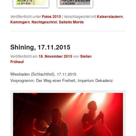
MORTIS
NACHTGESCHREI
15 BILDER
12 BILDER
Veröffentlicht unter
Fotos 2015
|
Verschlagwortet mit
Kaiserslautern
,
Kammgarn
,
Nachtgeschrei
,
Saltatio Mortis
Shining, 17.11.2015
Veröffentlicht am
18. November 2015
von
Stefan
Frühauf
Wiesbaden (Schlachthof), 17.11.2015
Vorprogramm: Der Weg einer Freiheit, Imperium Dekadenz