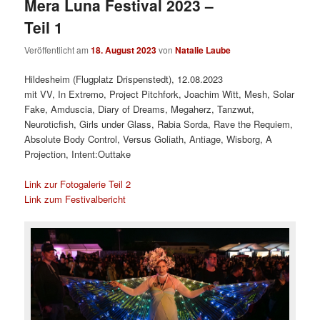
Mera Luna Festival 2023 –
Teil 1
Veröffentlicht am
18. August 2023
von
Natalie Laube
Hildesheim (Flugplatz Drispenstedt), 12.08.2023
mit VV, In Extremo, Project Pitchfork, Joachim Witt, Mesh, Solar
Fake, Amduscia, Diary of Dreams, Megaherz, Tanzwut,
Neuroticfish, Girls under Glass, Rabia Sorda, Rave the Requiem,
Absolute Body Control, Versus Goliath, Antiage, Wisborg, A
Projection, Intent:Outtake
Link zur Fotogalerie Teil 2
Link zum Festivalbericht