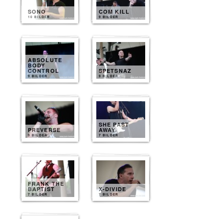
SONO
COM KILL
10 BILDER
9 BILDER
ABSOLUTE
BODY
CONTROL
SPETSNAZ
9 BILDER
9 BILDER
SHE PAST
PREVERSE
AWAY
9 BILDER
7 BILDER
FRANK THE
BAPTIST
X-DIVIDE
7 BILDER
7 BILDER