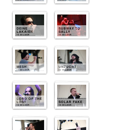
DEINE
SUBWAY TO
LAKAIEN
SALLY
15 BILDER
15 BILDER
MESH
UNZUCHT
12 BILDER
12 BILDER
LORD OF THE
LOST
SOLAR FAKE
12 BILDER
10 BILDER