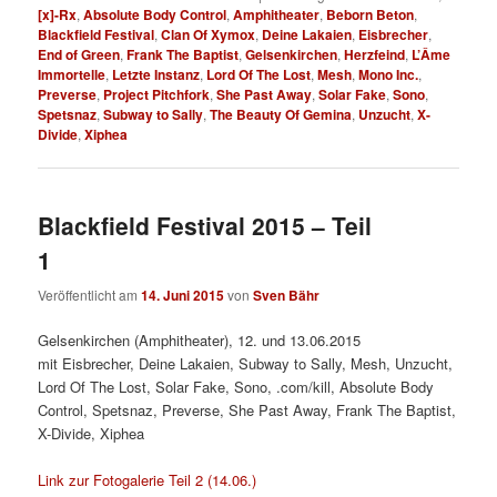
[x]-Rx
,
Absolute Body Control
,
Amphitheater
,
Beborn Beton
,
Blackfield Festival
,
Clan Of Xymox
,
Deine Lakaien
,
Eisbrecher
,
End of Green
,
Frank The Baptist
,
Gelsenkirchen
,
Herzfeind
,
L’Âme
Immortelle
,
Letzte Instanz
,
Lord Of The Lost
,
Mesh
,
Mono Inc.
,
Preverse
,
Project Pitchfork
,
She Past Away
,
Solar Fake
,
Sono
,
Spetsnaz
,
Subway to Sally
,
The Beauty Of Gemina
,
Unzucht
,
X-
Divide
,
Xiphea
Blackfield Festival 2015 – Teil
1
Veröffentlicht am
14. Juni 2015
von
Sven Bähr
Gelsenkirchen (Amphitheater), 12. und 13.06.2015
mit
Eisbrecher, Deine Lakaien, Subway to Sally, Mesh, Unzucht,
Lord Of The Lost, Solar Fake, Sono, .com/kill, Absolute Body
Control, Spetsnaz, Preverse, She Past Away, Frank The Baptist,
X-Divide, Xiphea
Link zur Fotogalerie Teil 2 (14.06.)