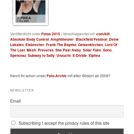
XIPHEA
7 BILDER
Veröffentlicht unter
Fotos 2015
|
Verschlagwortet mit
.com/kill
,
Absolute Body Control
,
Amphitheater
,
Blackfield Festival
,
Deine
Lakaien
,
Eisbrecher
,
Frank The Baptist
,
Gelsenkirchen
,
Lord Of
The Lost
,
Mesh
,
Preverse
,
She Past Away
,
Solar Fake
,
Sono
,
Spetsnaz
,
Subway to Sally
,
Unzucht
,
X-Divide
,
Xiphea
Kennt ihr schon unser
Foto-Archiv
mit alten Bildern ab 2009?
NEWSLETTER
Email
Subscribing I accept the privacy rules of this site