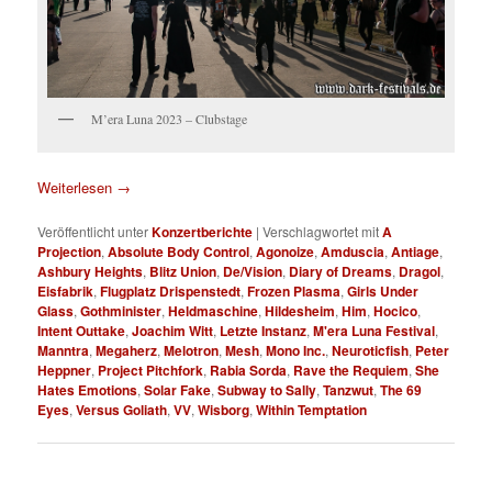
M’era Luna 2023 – Clubstage
Weiterlesen
→
Veröffentlicht unter
Konzertberichte
|
Verschlagwortet mit
A
Projection
,
Absolute Body Control
,
Agonoize
,
Amduscia
,
Antiage
,
Ashbury Heights
,
Blitz Union
,
De/Vision
,
Diary of Dreams
,
Dragol
,
Eisfabrik
,
Flugplatz Drispenstedt
,
Frozen Plasma
,
Girls Under
Glass
,
Gothminister
,
Heldmaschine
,
Hildesheim
,
Him
,
Hocico
,
Intent Outtake
,
Joachim Witt
,
Letzte Instanz
,
M'era Luna Festival
,
Manntra
,
Megaherz
,
Melotron
,
Mesh
,
Mono Inc.
,
Neuroticfish
,
Peter
Heppner
,
Project Pitchfork
,
Rabia Sorda
,
Rave the Requiem
,
She
Hates Emotions
,
Solar Fake
,
Subway to Sally
,
Tanzwut
,
The 69
Eyes
,
Versus Goliath
,
VV
,
Wisborg
,
Within Temptation