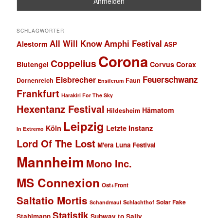
SCHLAGWÖRTER
All Will Know
Amphi Festival
Alestorm
ASP
Corona
Coppelius
Blutengel
Corvus Corax
Feuerschwanz
Eisbrecher
Faun
Dornenreich
Ensiferum
Frankfurt
Harakiri For The Sky
Hexentanz Festival
Hämatom
Hildesheim
Leipzig
Köln
Letzte Instanz
In Extremo
Lord Of The Lost
M'era Luna Festival
Mannheim
Mono Inc.
MS Connexion
Ost+Front
Saltatio Mortis
Solar Fake
Schlachthof
Schandmaul
Statistik
Stahlmann
Subway to Sally