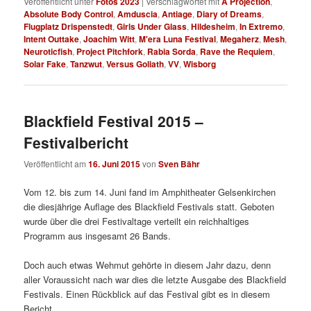
Veröffentlicht unter
Fotos 2023
|
Verschlagwortet mit
A Projection
,
Absolute Body Control
,
Amduscia
,
Antiage
,
Diary of Dreams
,
Flugplatz Drispenstedt
,
Girls Under Glass
,
Hildesheim
,
In Extremo
,
Intent Outtake
,
Joachim Witt
,
M'era Luna Festival
,
Megaherz
,
Mesh
,
Neuroticfish
,
Project Pitchfork
,
Rabia Sorda
,
Rave the Requiem
,
Solar Fake
,
Tanzwut
,
Versus Goliath
,
VV
,
Wisborg
Blackfield Festival 2015 –
Festivalbericht
Veröffentlicht am
16. Juni 2015
von
Sven Bähr
Vom 12. bis zum 14. Juni fand im Amphitheater Gelsenkirchen
die diesjährige Auflage des Blackfield Festivals statt. Geboten
wurde über die drei Festivaltage verteilt ein reichhaltiges
Programm aus insgesamt 26 Bands.
Doch auch etwas Wehmut gehörte in diesem Jahr dazu, denn
aller Voraussicht nach war dies die letzte Ausgabe des Blackfield
Festivals. Einen Rückblick auf das Festival gibt es in diesem
Bericht.