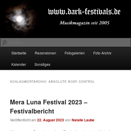
Zum
Zum
Musikmagazin seit 2005
primären
sekundären
Inhalt
Inhalt
springen
springen
DARK-FESTIVALS.DE
Suchen
Hauptmenü
Startseite
Rezensionen
Fotogalerien
Foto-Archiv
Kalender
Sonstiges
SCHLAGWORTARCHIV:
ABSOLUTE BODY CONTROL
Mera Luna Festival 2023 –
Festivalbericht
Veröffentlicht am
22. August 2023
von
Natalie Laube