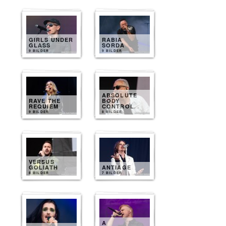
GIRLS UNDER
RABIA
GLASS
SORDA
9 BILDER
9 BILDER
ABSOLUTE
RAVE THE
BODY
REQUIEM
CONTROL
9 BILDER
8 BILDER
VERSUS
GOLIATH
ANTIAGE
8 BILDER
7 BILDER
A