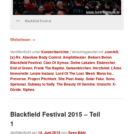
Blackfield Festival
Weiterlesen
→
Veröffentlicht unter
Konzertberichte
|
Verschlagwortet mit
.com/kill
,
[x]-Rx
,
Absolute Body Control
,
Amphitheater
,
Beborn Beton
,
Blackfield Festival
,
Clan Of Xymox
,
Deine Lakaien
,
Eisbrecher
,
End of Green
,
Frank The Baptist
,
Gelsenkirchen
,
Herzfeind
,
L’Âme
Immortelle
,
Letzte Instanz
,
Lord Of The Lost
,
Mesh
,
Mono Inc.
,
Preverse
,
Project Pitchfork
,
She Past Away
,
Solar Fake
,
Sono
,
Spetsnaz
,
Subway to Sally
,
The Beauty Of Gemina
,
Unzucht
,
X-
Divide
,
Xiphea
Blackfield Festival 2015 – Teil
1
Veröffentlicht am
14. Juni 2015
von
Sven Bähr