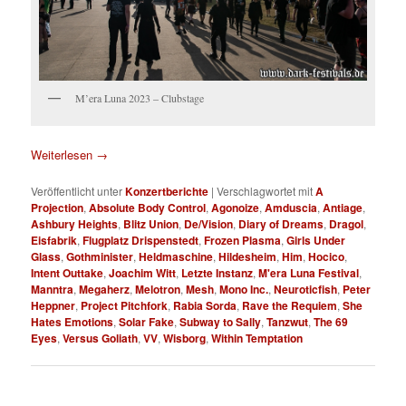
M’era Luna 2023 – Clubstage
Weiterlesen
→
Veröffentlicht unter
Konzertberichte
|
Verschlagwortet mit
A
Projection
,
Absolute Body Control
,
Agonoize
,
Amduscia
,
Antiage
,
Ashbury Heights
,
Blitz Union
,
De/Vision
,
Diary of Dreams
,
Dragol
,
Eisfabrik
,
Flugplatz Drispenstedt
,
Frozen Plasma
,
Girls Under
Glass
,
Gothminister
,
Heldmaschine
,
Hildesheim
,
Him
,
Hocico
,
Intent Outtake
,
Joachim Witt
,
Letzte Instanz
,
M'era Luna Festival
,
Manntra
,
Megaherz
,
Melotron
,
Mesh
,
Mono Inc.
,
Neuroticfish
,
Peter
Heppner
,
Project Pitchfork
,
Rabia Sorda
,
Rave the Requiem
,
She
Hates Emotions
,
Solar Fake
,
Subway to Sally
,
Tanzwut
,
The 69
Eyes
,
Versus Goliath
,
VV
,
Wisborg
,
Within Temptation