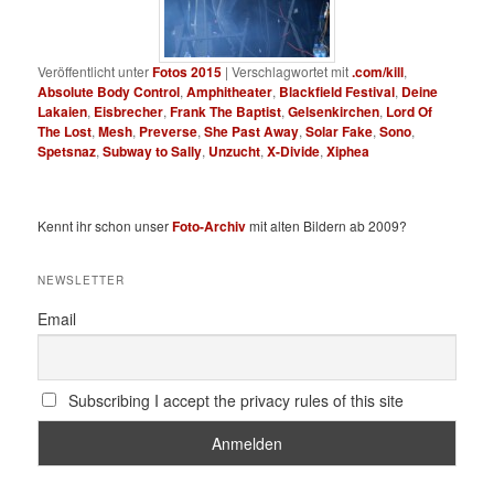
Veröffentlicht unter
Fotos 2015
|
Verschlagwortet mit
.com/kill
,
Absolute Body Control
,
Amphitheater
,
Blackfield Festival
,
Deine
Lakaien
,
Eisbrecher
,
Frank The Baptist
,
Gelsenkirchen
,
Lord Of
The Lost
,
Mesh
,
Preverse
,
She Past Away
,
Solar Fake
,
Sono
,
Spetsnaz
,
Subway to Sally
,
Unzucht
,
X-Divide
,
Xiphea
Kennt ihr schon unser
Foto-Archiv
mit alten Bildern ab 2009?
NEWSLETTER
Email
Subscribing I accept the privacy rules of this site