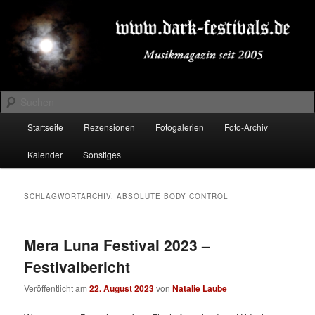
Zum
Zum
Musikmagazin seit 2005
primären
sekundären
Inhalt
Inhalt
springen
springen
DARK-FESTIVALS.DE
Suchen
Hauptmenü
Startseite
Rezensionen
Fotogalerien
Foto-Archiv
Kalender
Sonstiges
SCHLAGWORTARCHIV:
ABSOLUTE BODY CONTROL
Mera Luna Festival 2023 –
Festivalbericht
Veröffentlicht am
22. August 2023
von
Natalie Laube