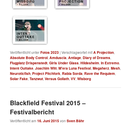
WISBORG
PROJECTION
7 BILDER
7 BILDER
INTENT
OUTTAKE
7 BILDER
Veröffentlicht unter
Fotos 2023
|
Verschlagwortet mit
A Projection
,
Absolute Body Control
,
Amduscia
,
Antiage
,
Diary of Dreams
,
Flugplatz Drispenstedt
,
Girls Under Glass
,
Hildesheim
,
In Extremo
,
Intent Outtake
,
Joachim Witt
,
M'era Luna Festival
,
Megaherz
,
Mesh
,
Neuroticfish
,
Project Pitchfork
,
Rabia Sorda
,
Rave the Requiem
,
Solar Fake
,
Tanzwut
,
Versus Goliath
,
VV
,
Wisborg
Blackfield Festival 2015 –
Festivalbericht
Veröffentlicht am
16. Juni 2015
von
Sven Bähr