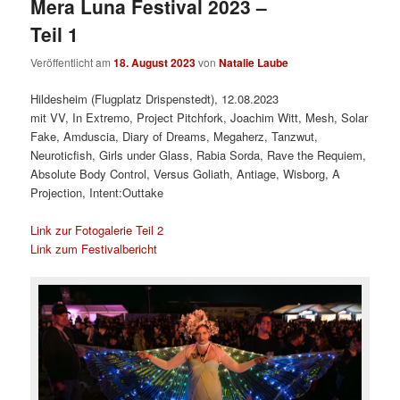
Mera Luna Festival 2023 –
Teil 1
Veröffentlicht am
18. August 2023
von
Natalie Laube
Hildesheim (Flugplatz Drispenstedt), 12.08.2023
mit VV, In Extremo, Project Pitchfork, Joachim Witt, Mesh, Solar
Fake, Amduscia, Diary of Dreams, Megaherz, Tanzwut,
Neuroticfish, Girls under Glass, Rabia Sorda, Rave the Requiem,
Absolute Body Control, Versus Goliath, Antiage, Wisborg, A
Projection, Intent:Outtake
Link zur Fotogalerie Teil 2
Link zum Festivalbericht