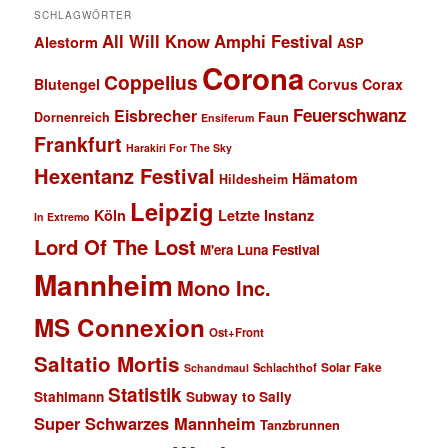
SCHLAGWÖRTER
All Will Know
Amphi Festival
Alestorm
ASP
Corona
Coppelius
Blutengel
Corvus Corax
Feuerschwanz
Eisbrecher
Faun
Dornenreich
Ensiferum
Frankfurt
Harakiri For The Sky
Hexentanz Festival
Hämatom
Hildesheim
Leipzig
Köln
Letzte Instanz
In Extremo
Lord Of The Lost
M'era Luna Festival
Mannheim
Mono Inc.
MS Connexion
Ost+Front
Saltatio Mortis
Solar Fake
Schlachthof
Schandmaul
Statistik
Stahlmann
Subway to Sally
Super Schwarzes Mannheim
Tanzbrunnen