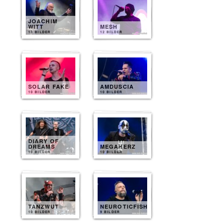
JOACHIM
WITT
MESH
13 BILDER
12 BILDER
SOLAR FAKE
AMDUSCIA
10 BILDER
10 BILDER
DIARY OF
DREAMS
MEGAHERZ
10 BILDER
10 BILDER
TANZWUT
NEUROTICFISH
10 BILDER
9 BILDER