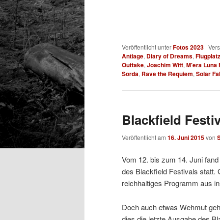
Veröffentlicht unter
Fotos 2023
|
Vers
Antiage
,
Diary of Dreams
,
Flugplat
Outtake
,
Joachim Witt
,
M'era Luna 
Sorda
,
Rave the Requiem
,
Solar Fa
Blackfield Festi
Veröffentlicht am
16. Juni 2015
von
Vom 12. bis zum 14. Juni fand
des Blackfield Festivals statt.
reichhaltiges Programm aus i
Doch auch etwas Wehmut gehör
dies die letzte Ausgabe des Bla