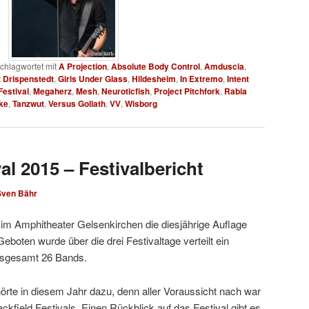
chlagwortet mit
A Projection
,
Absolute Body Control
,
Amduscia
,
z Drispenstedt
,
Girls Under Glass
,
Hildesheim
,
In Extremo
,
Intent
Festival
,
Megaherz
,
Mesh
,
Neuroticfish
,
Project Pitchfork
,
Rabia
ke
,
Tanzwut
,
Versus Goliath
,
VV
,
Wisborg
val 2015 – Festivalbericht
Sven Bähr
 im Amphitheater Gelsenkirchen die diesjährige Auflage
 Geboten wurde über die drei Festivaltage verteilt ein
nsgesamt 26 Bands.
te in diesem Jahr dazu, denn aller Voraussicht nach war
ckfield Festivals. Einen Rückblick auf das Festival gibt es