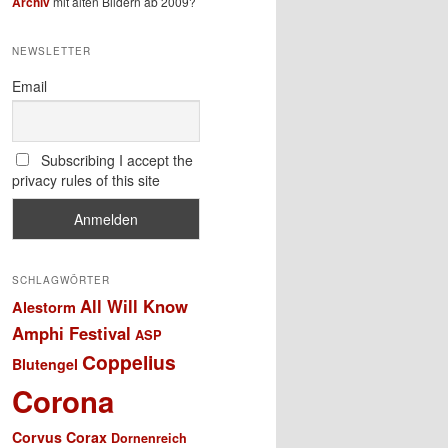
Archiv
mit alten Bildern ab 2009?
NEWSLETTER
Email
Subscribing I accept the
privacy rules of this site
SCHLAGWÖRTER
All Will Know
Alestorm
Amphi Festival
ASP
Coppelius
Blutengel
Corona
Corvus Corax
Dornenreich