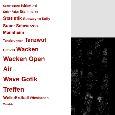
Schlachthof
Schandmaul
Stahlmann
Solar Fake
Statistik
Subway to Sally
Super Schwarzes
Mannheim
Tanzwut
Tanzbrunnen
Wacken
Unzucht
Wacken Open
Air
Wave Gotik
Treffen
Welle:Erdball
Wiesbaden
Xandria