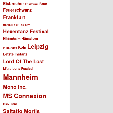
Eisbrecher
Faun
Ensiferum
Feuerschwanz
Frankfurt
Harakiri For The Sky
Hexentanz Festival
Hämatom
Hildesheim
Leipzig
Köln
In Extremo
Letzte Instanz
Lord Of The Lost
M'era Luna Festival
Mannheim
Mono Inc.
MS Connexion
Ost+Front
Saltatio Mortis