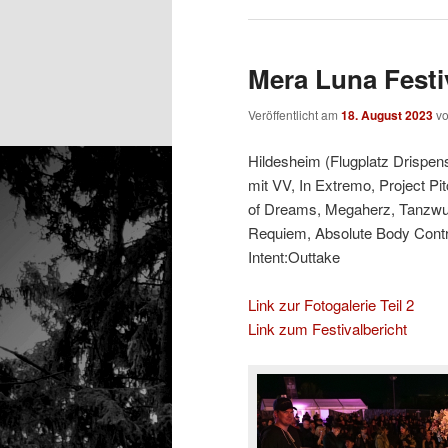
Mera Luna Festiv
Veröffentlicht am
18. August 2023
v
Hildesheim (Flugplatz Drispens
mit VV, In Extremo, Project Pi
of Dreams, Megaherz, Tanzwut,
Requiem, Absolute Body Contro
Intent:Outtake
Link zur Fotogalerie Teil 2
Link zum Festivalbericht