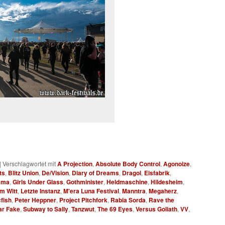
|
Verschlagwortet mit
A Projection
,
Absolute Body Control
,
Agonoize
,
ts
,
Blitz Union
,
De/Vision
,
Diary of Dreams
,
Dragol
,
Eisfabrik
,
sma
,
Girls Under Glass
,
Gothminister
,
Heldmaschine
,
Hildesheim
,
m Witt
,
Letzte Instanz
,
M'era Luna Festival
,
Manntra
,
Megaherz
,
fish
,
Peter Heppner
,
Project Pitchfork
,
Rabia Sorda
,
Rave the
ar Fake
,
Subway to Sally
,
Tanzwut
,
The 69 Eyes
,
Versus Goliath
,
VV
,