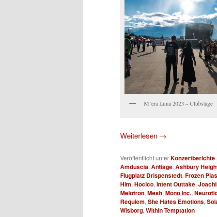
M’era Luna 2023 – Clubstage
Weiterlesen
→
Veröffentlicht unter
Konzertberichte
Amduscia
,
Antiage
,
Ashbury Heigh
Flugplatz Drispenstedt
,
Frozen Pla
Him
,
Hocico
,
Intent Outtake
,
Joachi
Melotron
,
Mesh
,
Mono Inc.
,
Neurotic
Requiem
,
She Hates Emotions
,
Sol
Wisborg
,
Within Temptation