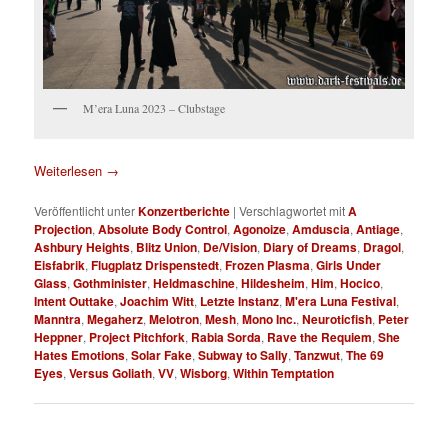
M’era Luna 2023 – Clubstage
Weiterlesen
→
Veröffentlicht unter
Konzertberichte
|
Verschlagwortet mit
A
Projection
,
Absolute Body Control
,
Agonoize
,
Amduscia
,
Antiage
,
Ashbury Heights
,
Blitz Union
,
De/Vision
,
Diary of Dreams
,
Dragol
,
Eisfabrik
,
Flugplatz Drispenstedt
,
Frozen Plasma
,
Girls Under
Glass
,
Gothminister
,
Heldmaschine
,
Hildesheim
,
Him
,
Hocico
,
Intent Outtake
,
Joachim Witt
,
Letzte Instanz
,
M'era Luna Festival
,
Manntra
,
Megaherz
,
Melotron
,
Mesh
,
Mono Inc.
,
Neuroticfish
,
Peter
Heppner
,
Project Pitchfork
,
Rabia Sorda
,
Rave the Requiem
,
She
Hates Emotions
,
Solar Fake
,
Subway to Sally
,
Tanzwut
,
The 69
Eyes
,
Versus Goliath
,
VV
,
Wisborg
,
Within Temptation