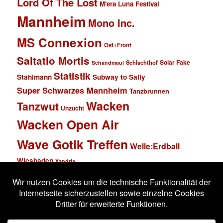
Lord Of The Lost
M'era Luna Festival
Mannheim
Mono Inc.
MS Connexion
Ost+Front
Saltatio Mortis
Solar Fake
Schlachthof
Schandmaul
Statistik
Stahlmann
Subway to Sally
Super Schwarzes Mannheim
Tanzbrunnen
Wacken
Tanzwut
Unzucht
Wacken Open Air
Wave Gotik Treffen
Welle:Erdball
Wiesbaden
Xandria
Impressum