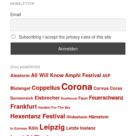
NEWSLETTER
Email
Subscribing I accept the privacy rules of this site
SCHLAGWÖRTER
All Will Know
Amphi Festival
Alestorm
ASP
Corona
Coppelius
Blutengel
Corvus Corax
Feuerschwanz
Eisbrecher
Faun
Dornenreich
Ensiferum
Frankfurt
Harakiri For The Sky
Hexentanz Festival
Hämatom
Hildesheim
Leipzig
Köln
Letzte Instanz
In Extremo