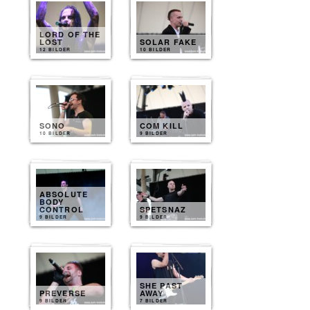
LORD OF THE
LOST
SOLAR FAKE
12 BILDER
10 BILDER
SONO
COM KILL
10 BILDER
9 BILDER
ABSOLUTE
BODY
CONTROL
SPETSNAZ
9 BILDER
9 BILDER
SHE PAST
PREVERSE
AWAY
9 BILDER
7 BILDER