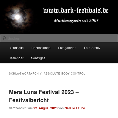
Zum
Zum
Musikmagazin seit 2005
primären
sekundären
Inhalt
Inhalt
springen
springen
DARK-FESTIVALS.DE
Suchen
Hauptmenü
Startseite
Rezensionen
Fotogalerien
Foto-Archiv
Kalender
Sonstiges
SCHLAGWORTARCHIV:
ABSOLUTE BODY CONTROL
Mera Luna Festival 2023 –
Festivalbericht
Veröffentlicht am
22. August 2023
von
Natalie Laube