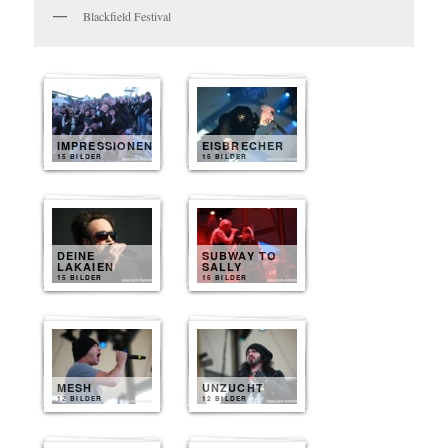
Blackfield Festival
IMPRESSIONEN
EISBRECHER
15 BILDER
15 BILDER
DEINE
SUBWAY TO
LAKAIEN
SALLY
15 BILDER
15 BILDER
MESH
UNZUCHT
12 BILDER
12 BILDER