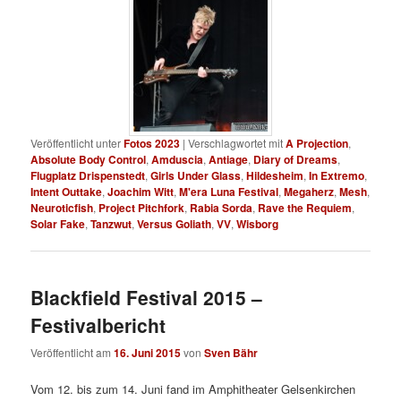
Veröffentlicht unter
Fotos 2023
|
Verschlagwortet mit
A Projection
,
Absolute Body Control
,
Amduscia
,
Antiage
,
Diary of Dreams
,
Flugplatz Drispenstedt
,
Girls Under Glass
,
Hildesheim
,
In Extremo
,
Intent Outtake
,
Joachim Witt
,
M'era Luna Festival
,
Megaherz
,
Mesh
,
Neuroticfish
,
Project Pitchfork
,
Rabia Sorda
,
Rave the Requiem
,
Solar Fake
,
Tanzwut
,
Versus Goliath
,
VV
,
Wisborg
Blackfield Festival 2015 –
Festivalbericht
Veröffentlicht am
16. Juni 2015
von
Sven Bähr
Vom 12. bis zum 14. Juni fand im Amphitheater Gelsenkirchen