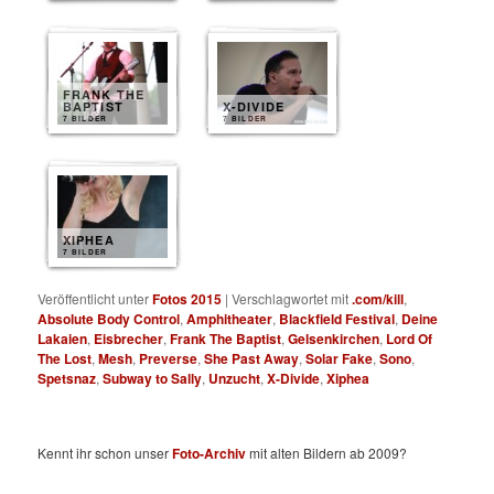
FRANK THE
BAPTIST
X-DIVIDE
7 BILDER
7 BILDER
XIPHEA
7 BILDER
Veröffentlicht unter
Fotos 2015
|
Verschlagwortet mit
.com/kill
,
Absolute Body Control
,
Amphitheater
,
Blackfield Festival
,
Deine
Lakaien
,
Eisbrecher
,
Frank The Baptist
,
Gelsenkirchen
,
Lord Of
The Lost
,
Mesh
,
Preverse
,
She Past Away
,
Solar Fake
,
Sono
,
Spetsnaz
,
Subway to Sally
,
Unzucht
,
X-Divide
,
Xiphea
Kennt ihr schon unser
Foto-Archiv
mit alten Bildern ab 2009?