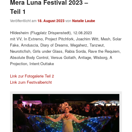
Mera Luna Festival 2023 –
Teil 1
Veröffentlicht am
18. August 2023
von
Natalie Laube
Hildesheim (Flugplatz Drispenstedt), 12.08.2023
mit VV, In Extremo, Project Pitchfork, Joachim Witt, Mesh, Solar
Fake, Amduscia, Diary of Dreams, Megaherz, Tanzwut,
Neuroticfish, Girls under Glass, Rabia Sorda, Rave the Requiem,
Absolute Body Control, Versus Goliath, Antiage, Wisborg, A
Projection, Intent:Outtake
Link zur Fotogalerie Teil 2
Link zum Festivalbericht