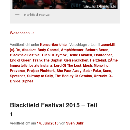
Blackfield Festival
Weiterlesen
→
Veröffentlicht unter
Konzertberichte
|
Verschlagwortet mit
.com/kill
,
[x]-Rx
,
Absolute Body Control
,
Amphitheater
,
Beborn Beton
,
Blackfield Festival
,
Clan Of Xymox
,
Deine Lakaien
,
Eisbrecher
,
End of Green
,
Frank The Baptist
,
Gelsenkirchen
,
Herzfeind
,
L’Âme
Immortelle
,
Letzte Instanz
,
Lord Of The Lost
,
Mesh
,
Mono Inc.
,
Preverse
,
Project Pitchfork
,
She Past Away
,
Solar Fake
,
Sono
,
Spetsnaz
,
Subway to Sally
,
The Beauty Of Gemina
,
Unzucht
,
X-
Divide
,
Xiphea
Blackfield Festival 2015 – Teil
1
Veröffentlicht am
14. Juni 2015
von
Sven Bähr