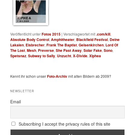
XIPHEA
7 BILDER
Veröffentlicht unter
Fotos 2015
|
Verschlagwortet mit
.com/kill
,
Absolute Body Control
,
Amphitheater
,
Blackfield Festival
,
Deine
Lakaien
,
Eisbrecher
,
Frank The Baptist
,
Gelsenkirchen
,
Lord Of
The Lost
,
Mesh
,
Preverse
,
She Past Away
,
Solar Fake
,
Sono
,
Spetsnaz
,
Subway to Sally
,
Unzucht
,
X-Divide
,
Xiphea
Kennt ihr schon unser
Foto-Archiv
mit alten Bildern ab 2009?
NEWSLETTER
Email
Subscribing I accept the privacy rules of this site