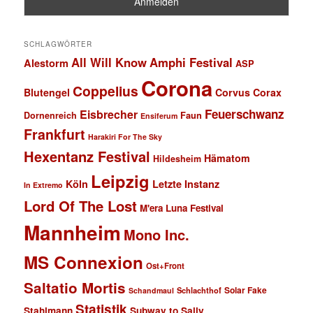
SCHLAGWÖRTER
All Will Know
Amphi Festival
Alestorm
ASP
Corona
Coppelius
Blutengel
Corvus Corax
Feuerschwanz
Eisbrecher
Faun
Dornenreich
Ensiferum
Frankfurt
Harakiri For The Sky
Hexentanz Festival
Hämatom
Hildesheim
Leipzig
Köln
Letzte Instanz
In Extremo
Lord Of The Lost
M'era Luna Festival
Mannheim
Mono Inc.
MS Connexion
Ost+Front
Saltatio Mortis
Solar Fake
Schlachthof
Schandmaul
Statistik
Stahlmann
Subway to Sally