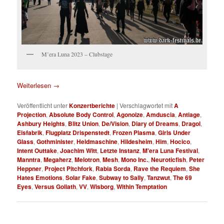
M’era Luna 2023 – Clubstage
Weiterlesen
→
Veröffentlicht unter
Konzertberichte
|
Verschlagwortet mit
A
Projection
,
Absolute Body Control
,
Agonoize
,
Amduscia
,
Antiage
,
Ashbury Heights
,
Blitz Union
,
De/Vision
,
Diary of Dreams
,
Dragol
,
Eisfabrik
,
Flugplatz Drispenstedt
,
Frozen Plasma
,
Girls Under
Glass
,
Gothminister
,
Heldmaschine
,
Hildesheim
,
Him
,
Hocico
,
Intent Outtake
,
Joachim Witt
,
Letzte Instanz
,
M'era Luna Festival
,
Manntra
,
Megaherz
,
Melotron
,
Mesh
,
Mono Inc.
,
Neuroticfish
,
Peter
Heppner
,
Project Pitchfork
,
Rabia Sorda
,
Rave the Requiem
,
She
Hates Emotions
,
Solar Fake
,
Subway to Sally
,
Tanzwut
,
The 69
Eyes
,
Versus Goliath
,
VV
,
Wisborg
,
Within Temptation