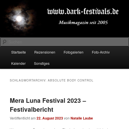
Zum
Zum
Musikmagazin seit 2005
primären
sekundären
Inhalt
Inhalt
springen
springen
DARK-FESTIVALS.DE
Suchen
Hauptmenü
Startseite
Rezensionen
Fotogalerien
Foto-Archiv
Kalender
Sonstiges
SCHLAGWORTARCHIV:
ABSOLUTE BODY CONTROL
Mera Luna Festival 2023 –
Festivalbericht
Veröffentlicht am
22. August 2023
von
Natalie Laube