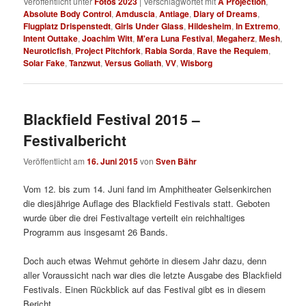
Veröffentlicht unter
Fotos 2023
|
Verschlagwortet mit
A Projection
,
Absolute Body Control
,
Amduscia
,
Antiage
,
Diary of Dreams
,
Flugplatz Drispenstedt
,
Girls Under Glass
,
Hildesheim
,
In Extremo
,
Intent Outtake
,
Joachim Witt
,
M'era Luna Festival
,
Megaherz
,
Mesh
,
Neuroticfish
,
Project Pitchfork
,
Rabia Sorda
,
Rave the Requiem
,
Solar Fake
,
Tanzwut
,
Versus Goliath
,
VV
,
Wisborg
Blackfield Festival 2015 –
Festivalbericht
Veröffentlicht am
16. Juni 2015
von
Sven Bähr
Vom 12. bis zum 14. Juni fand im Amphitheater Gelsenkirchen
die diesjährige Auflage des Blackfield Festivals statt. Geboten
wurde über die drei Festivaltage verteilt ein reichhaltiges
Programm aus insgesamt 26 Bands.
Doch auch etwas Wehmut gehörte in diesem Jahr dazu, denn
aller Voraussicht nach war dies die letzte Ausgabe des Blackfield
Festivals. Einen Rückblick auf das Festival gibt es in diesem
Bericht.