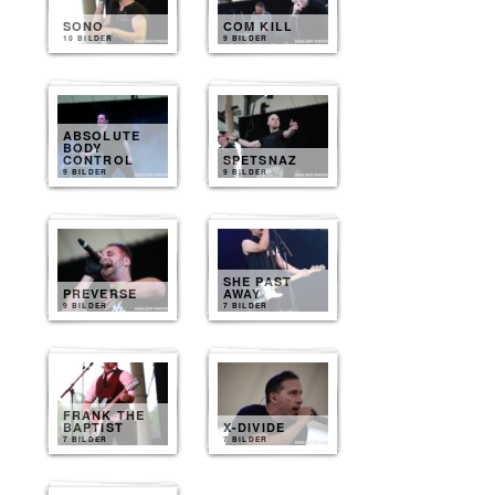
SONO
COM KILL
10 BILDER
9 BILDER
ABSOLUTE
BODY
CONTROL
SPETSNAZ
9 BILDER
9 BILDER
SHE PAST
PREVERSE
AWAY
9 BILDER
7 BILDER
FRANK THE
BAPTIST
X-DIVIDE
7 BILDER
7 BILDER