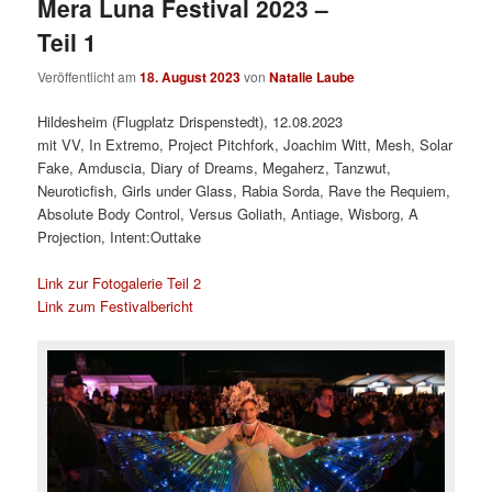
Mera Luna Festival 2023 –
Teil 1
Veröffentlicht am
18. August 2023
von
Natalie Laube
Hildesheim (Flugplatz Drispenstedt), 12.08.2023
mit VV, In Extremo, Project Pitchfork, Joachim Witt, Mesh, Solar
Fake, Amduscia, Diary of Dreams, Megaherz, Tanzwut,
Neuroticfish, Girls under Glass, Rabia Sorda, Rave the Requiem,
Absolute Body Control, Versus Goliath, Antiage, Wisborg, A
Projection, Intent:Outtake
Link zur Fotogalerie Teil 2
Link zum Festivalbericht