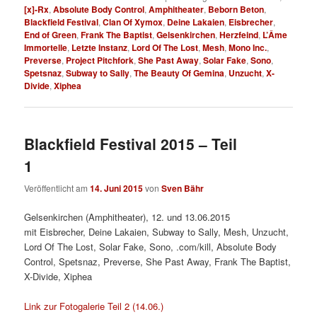
[x]-Rx
,
Absolute Body Control
,
Amphitheater
,
Beborn Beton
,
Blackfield Festival
,
Clan Of Xymox
,
Deine Lakaien
,
Eisbrecher
,
End of Green
,
Frank The Baptist
,
Gelsenkirchen
,
Herzfeind
,
L’Âme
Immortelle
,
Letzte Instanz
,
Lord Of The Lost
,
Mesh
,
Mono Inc.
,
Preverse
,
Project Pitchfork
,
She Past Away
,
Solar Fake
,
Sono
,
Spetsnaz
,
Subway to Sally
,
The Beauty Of Gemina
,
Unzucht
,
X-
Divide
,
Xiphea
Blackfield Festival 2015 – Teil
1
Veröffentlicht am
14. Juni 2015
von
Sven Bähr
Gelsenkirchen (Amphitheater), 12. und 13.06.2015
mit
Eisbrecher, Deine Lakaien, Subway to Sally, Mesh, Unzucht,
Lord Of The Lost, Solar Fake, Sono, .com/kill, Absolute Body
Control, Spetsnaz, Preverse, She Past Away, Frank The Baptist,
X-Divide, Xiphea
Link zur Fotogalerie Teil 2 (14.06.)