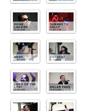
DEINE
SUBWAY TO
LAKAIEN
SALLY
15 BILDER
15 BILDER
MESH
UNZUCHT
12 BILDER
12 BILDER
LORD OF THE
LOST
SOLAR FAKE
12 BILDER
10 BILDER