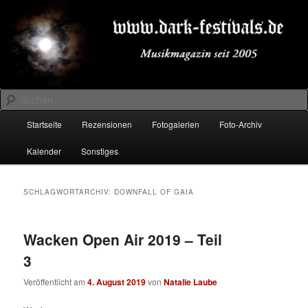
Zum
Zum
Musikmagazin seit 2005
primären
sekundären
Inhalt
Inhalt
springen
springen
DARK-FESTIVALS.DE
Suchen
Hauptmenü
Startseite
Rezensionen
Fotogalerien
Foto-Archiv
Kalender
Sonstiges
SCHLAGWORTARCHIV:
DOWNFALL OF GAIA
Wacken Open Air 2019 – Teil
3
Veröffentlicht am
4. August 2019
von
Natalie Laube