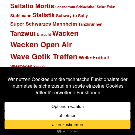
Saltatio Mortis
Solar Fake
Schlachthof
Schandmaul
Statistik
Stahlmann
Subway to Sally
Super Schwarzes Mannheim
Tanzbrunnen
Wacken
Tanzwut
Unzucht
Wacken Open Air
Wave Gotik Treffen
Welle:Erdball
Wiesbaden
Xandria
Impressum
Datenschutzerklärung
Stolz präsentiert von WordPress