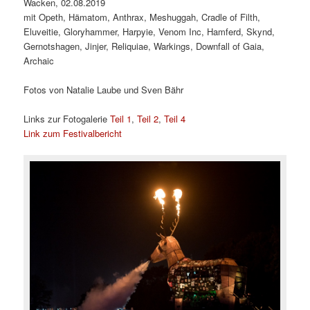
Wacken, 02.08.2019
mit Opeth, Hämatom, Anthrax, Meshuggah, Cradle of Filth,
Eluveitie, Gloryhammer, Harpyie, Venom Inc, Hamferd, Skynd,
Gernotshagen, Jinjer, Reliquiae, Warkings, Downfall of Gaia,
Archaic
Fotos von Natalie Laube und Sven Bähr
Links zur Fotogalerie
Teil 1
,
Teil 2
,
Teil 4
Link zum Festivalbericht