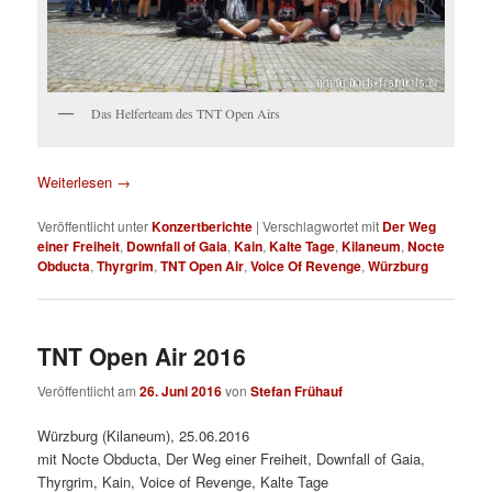
Das Helferteam des TNT Open Airs
Weiterlesen
→
Veröffentlicht unter
Konzertberichte
|
Verschlagwortet mit
Der Weg
einer Freiheit
,
Downfall of Gaia
,
Kain
,
Kalte Tage
,
Kilaneum
,
Nocte
Obducta
,
Thyrgrim
,
TNT Open Air
,
Voice Of Revenge
,
Würzburg
TNT Open Air 2016
Veröffentlicht am
26. Juni 2016
von
Stefan Frühauf
Würzburg (Kilaneum), 25.06.2016
mit Nocte Obducta, Der Weg einer Freiheit, Downfall of Gaia,
Thyrgrim, Kain, Voice of Revenge, Kalte Tage