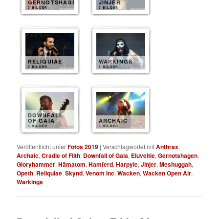
GERNOTSHAGEN
JINJER
7 BILDER
7 BILDER
RELIQUIAE
WARKINGS
7 BILDER
5 BILDER
DOWNFALL
OF GAIA
ARCHAIC
5 BILDER
5 BILDER
Veröffentlicht unter
Fotos 2019
|
Verschlagwortet mit
Anthrax
,
Archaic
,
Cradle of Filth
,
Downfall of Gaia
,
Eluveitie
,
Gernotshagen
,
Gloryhammer
,
Hämatom
,
Hamferd
,
Harpyie
,
Jinjer
,
Meshuggah
,
Opeth
,
Reliquiae
,
Skynd
,
Venom Inc
,
Wacken
,
Wacken Open Air
,
Warkings