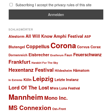
Subscribing I accept the privacy rules of this site
SCHLAGWÖRTER
All Will Know
Amphi Festival
Alestorm
ASP
Corona
Coppelius
Blutengel
Corvus Corax
Feuerschwanz
Eisbrecher
Faun
Dornenreich
Ensiferum
Frankfurt
Harakiri For The Sky
Hexentanz Festival
Hämatom
Hildesheim
Leipzig
Köln
Letzte Instanz
In Extremo
Lord Of The Lost
M'era Luna Festival
Mannheim
Mono Inc.
MS Connexion
Ost+Front