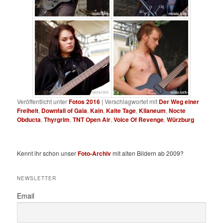
Veröffentlicht unter
Fotos 2016
|
Verschlagwortet mit
Der Weg einer
Freiheit
,
Downfall of Gaia
,
Kain
,
Kalte Tage
,
Kilaneum
,
Nocte
Obducta
,
Thyrgrim
,
TNT Open Air
,
Voice Of Revenge
,
Würzburg
Kennt ihr schon unser
Foto-Archiv
mit alten Bildern ab 2009?
NEWSLETTER
Email