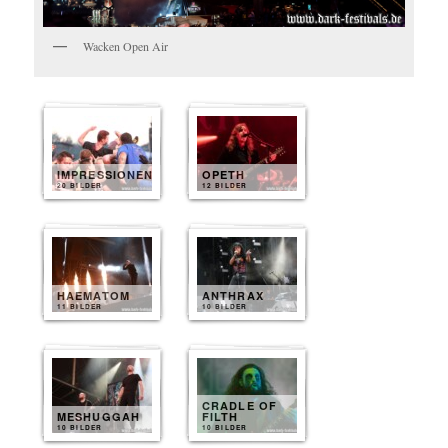
Wacken Open Air
IMPRESSIONEN
OPETH
20 BILDER
12 BILDER
HAEMATOM
ANTHRAX
11 BILDER
10 BILDER
CRADLE OF
MESHUGGAH
FILTH
10 BILDER
10 BILDER