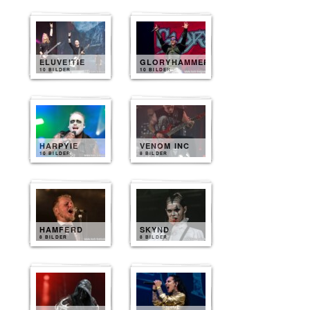
ELUVEITIE
GLORYHAMMER
10 BILDER
10 BILDER
HARPYIE
VENOM INC
10 BILDER
8 BILDER
HAMFERD
SKYND
8 BILDER
8 BILDER