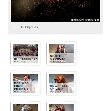
TNT Open Air
NOCTE
IMPRESSIONEN
OBDUCTA
25 BILDER
15 BILDER
DER WEG
EINER
DOWNFALL
FREIHEIT
OF GAIA
14 BILDER
12 BILDER