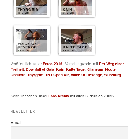
THYRGRIM
KAIN
12 BILDER
11 BILDER
VOICE OF
REVENGE
KALTE TAGE
9 BILDER
8 BILDER
Veröffentlicht unter
Fotos 2016
|
Verschlagwortet mit
Der Weg einer
Freiheit
,
Downfall of Gaia
,
Kain
,
Kalte Tage
,
Kilaneum
,
Nocte
Obducta
,
Thyrgrim
,
TNT Open Air
,
Voice Of Revenge
,
Würzburg
Kennt ihr schon unser
Foto-Archiv
mit alten Bildern ab 2009?
NEWSLETTER
Email