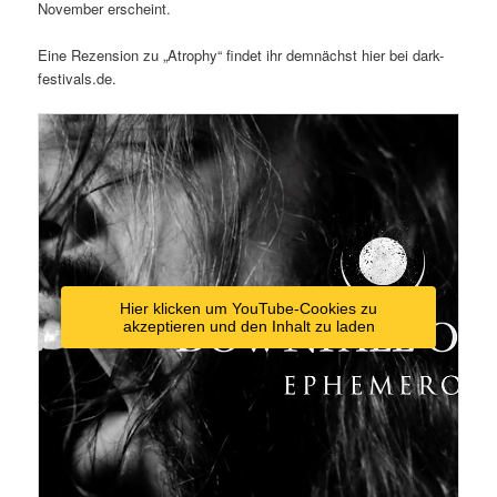
November erscheint.
Eine Rezension zu „Atrophy“ findet ihr demnächst hier bei dark-
festivals.de.
Hier klicken um YouTube-Cookies zu
akzeptieren und den Inhalt zu laden