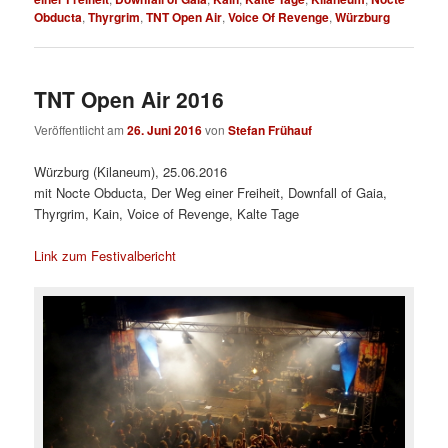
Obducta
,
Thyrgrim
,
TNT Open Air
,
Voice Of Revenge
,
Würzburg
TNT Open Air 2016
Veröffentlicht am
26. Juni 2016
von
Stefan Frühauf
Würzburg (Kilaneum), 25.06.2016
mit Nocte Obducta, Der Weg einer Freiheit, Downfall of Gaia,
Thyrgrim, Kain, Voice of Revenge, Kalte Tage
Link zum Festivalbericht