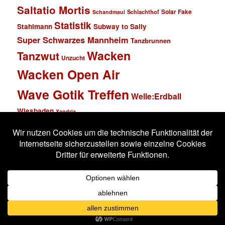
Saltatio Mortis
Solar Fake
Schlachthof
Schandmaul
Statistik
Stahlmann
Subway to Sally
Super Schwarzes Mannheim
Tanzbrunnen
Wacken
Tanzwut
Unzucht
Wacken Open Air
Wave Gotik Treffen
Welle:Erdball
Wiesbaden
Xandria
Impressum
Datenschutzerklärung
Stolz präsentiert von WordPress