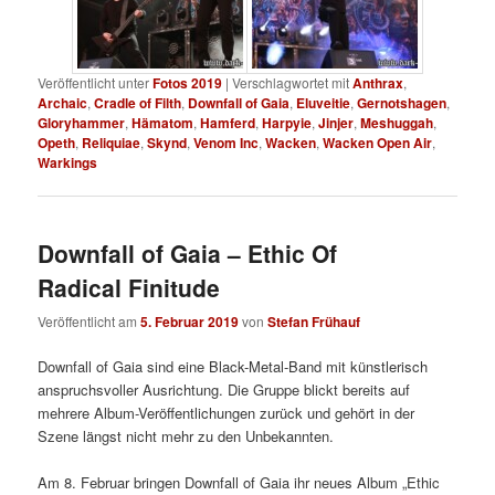
Veröffentlicht unter
Fotos 2019
|
Verschlagwortet mit
Anthrax
,
Archaic
,
Cradle of Filth
,
Downfall of Gaia
,
Eluveitie
,
Gernotshagen
,
Gloryhammer
,
Hämatom
,
Hamferd
,
Harpyie
,
Jinjer
,
Meshuggah
,
Opeth
,
Reliquiae
,
Skynd
,
Venom Inc
,
Wacken
,
Wacken Open Air
,
Warkings
Downfall of Gaia – Ethic Of
Radical Finitude
Veröffentlicht am
5. Februar 2019
von
Stefan Frühauf
Downfall of Gaia sind eine Black-Metal-Band mit künstlerisch
anspruchsvoller Ausrichtung. Die Gruppe blickt bereits auf
mehrere Album-Veröffentlichungen zurück und gehört in der
Szene längst nicht mehr zu den Unbekannten.
Am 8. Februar bringen Downfall of Gaia ihr neues Album „Ethic