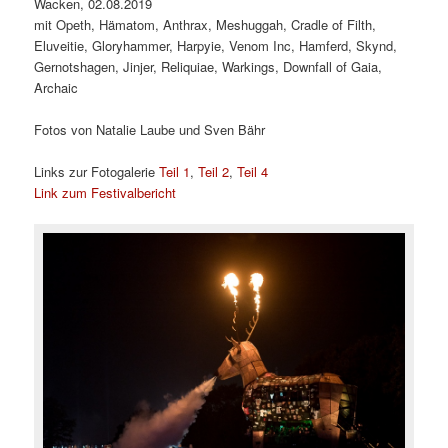
Wacken, 02.08.2019
mit Opeth, Hämatom, Anthrax, Meshuggah, Cradle of Filth,
Eluveitie, Gloryhammer, Harpyie, Venom Inc, Hamferd, Skynd,
Gernotshagen, Jinjer, Reliquiae, Warkings, Downfall of Gaia,
Archaic
Fotos von Natalie Laube und Sven Bähr
Links zur Fotogalerie
Teil 1
,
Teil 2
,
Teil 4
Link zum Festivalbericht