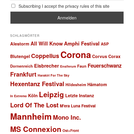
Subscribing I accept the privacy rules of this site
SCHLAGWÖRTER
All Will Know
Amphi Festival
Alestorm
ASP
Corona
Coppelius
Blutengel
Corvus Corax
Feuerschwanz
Eisbrecher
Faun
Dornenreich
Ensiferum
Frankfurt
Harakiri For The Sky
Hexentanz Festival
Hämatom
Hildesheim
Leipzig
Köln
Letzte Instanz
In Extremo
Lord Of The Lost
M'era Luna Festival
Mannheim
Mono Inc.
MS Connexion
Ost+Front