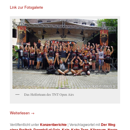
Link zur Fotogalerie
Das Helferteam des TNT Open Airs
Weiterlesen
→
Veröffentlicht unter
Konzertberichte
|
Verschlagwortet mit
Der Weg
einer Freiheit
,
Downfall of Gaia
,
Kain
,
Kalte Tage
,
Kilaneum
,
Nocte