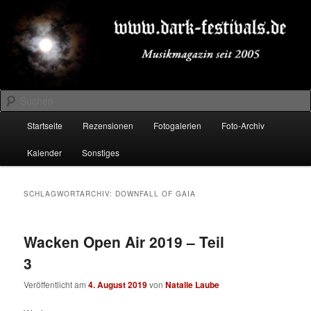
Zum
Zum
Musikmagazin seit 2005
primären
sekundären
Inhalt
Inhalt
springen
springen
DARK-FESTIVALS.DE
Suchen
Hauptmenü
Startseite
Rezensionen
Fotogalerien
Foto-Archiv
Kalender
Sonstiges
SCHLAGWORTARCHIV:
DOWNFALL OF GAIA
Wacken Open Air 2019 – Teil
3
Veröffentlicht am
4. August 2019
von
Natalie Laube