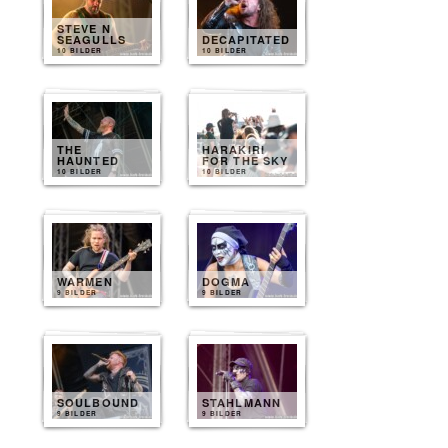
STEVE N
SEAGULLS
DECAPITATED
10 BILDER
10 BILDER
THE
HARAKIRI
HAUNTED
FOR THE SKY
10 BILDER
10 BILDER
WARMEN
DOGMA
9 BILDER
9 BILDER
SOULBOUND
STAHLMANN
9 BILDER
9 BILDER