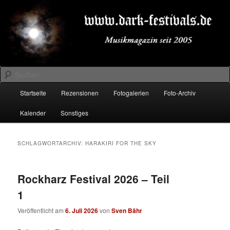
Zum
Zum
Musikmagazin seit 2005
primären
sekundären
Inhalt
Inhalt
springen
springen
DARK-FESTIVALS.DE
Suchen
Hauptmenü
Startseite
Rezensionen
Fotogalerien
Foto-Archiv
Kalender
Sonstiges
SCHLAGWORTARCHIV:
HARAKIRI FOR THE SKY
Rockharz Festival 2026 – Teil
1
Veröffentlicht am
6. Juli 2026
von
Sven Bähr