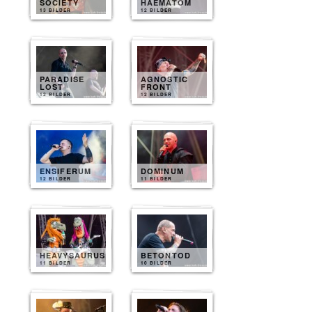
SOCIETY
HAEMATOM
13 BILDER
12 BILDER
PARADISE
AGNOSTIC
LOST
FRONT
12 BILDER
12 BILDER
ENSIFERUM
DOMINUM
12 BILDER
11 BILDER
HEAVYSAURUS
BETONTOD
11 BILDER
10 BILDER