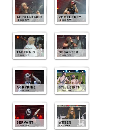
AEPHANEMER
VOGELFREY
12 BILDER
12 BILDER
TABERNIS
DESASTER
10 BILDER
10 BILDER
AGRYPNIE
STILLBIRTH
10 BILDER
10 BILDER
SERVANT
WESEN
10 BILDER
8 BILDER