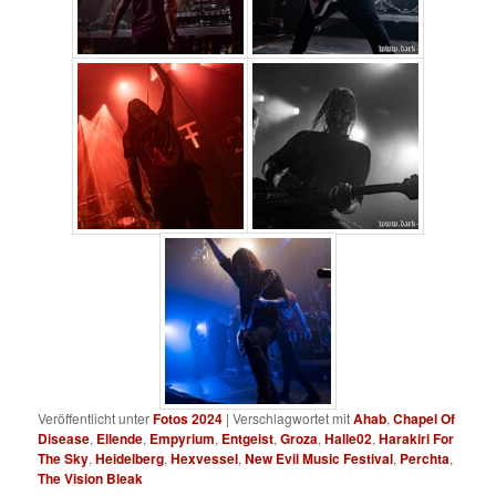
Veröffentlicht unter
Fotos 2024
|
Verschlagwortet mit
Ahab
,
Chapel Of
Disease
,
Ellende
,
Empyrium
,
Entgeist
,
Groza
,
Halle02
,
Harakiri For
The Sky
,
Heidelberg
,
Hexvessel
,
New Evil Music Festival
,
Perchta
,
The Vision Bleak