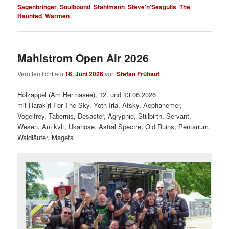
Sagenbringer
,
Soulbound
,
Stahlmann
,
Steve'n'Seagulls
,
The
Haunted
,
Warmen
Mahlstrom Open Air 2026
Veröffentlicht am
16. Juni 2026
von
Stefan Frühauf
Holzappel (Am Herthasee), 12. und 13.06.2026
mit Harakiri For The Sky, Yoth Iria, Afsky, Aephanemer,
Vogelfrey, Tabernis, Desaster, Agrypnie, Stillbirth, Servant,
Wesen, Antikvlt, Ukanose, Astral Spectre, Old Ruins, Pentarium,
Waldläufer, Magefa