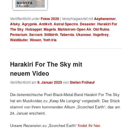
MAGEFA
5 BILDER
Veröffentlicht unter
Fotos 2026
|
Verschlagwortet mit
Aephanemer
,
Afsky
,
Agrypnie
,
Antikvlt
,
Astral Spectre
,
Desaster
,
Harakiri For
The Sky
,
Holzappel
,
Magefa
,
Mahlstrom Open Air
,
Old Ruins
,
Pentarium
,
Servant
,
Stillbirth
,
Tabernis
,
Ukanose
,
Vogelfrey
,
Waldläufer
,
Wesen
,
Yoth Iria
Harakiri For The Sky mit
neuem Video
Veröffentlicht am
9. Januar 2025
von
Stefan Frühauf
Die österreichische Post-Black-Metal-Band Harakiri For The Sky
hat ein Musikvideo zu „Keep Me Longing“ vorgestellt. Das Stück
stammt von ihrem kommenden Album „Scorched Earth“, das am
24. Januar erscheint.
Unsere Rezension zu „Scorched Earth“
findet ihr hier
.