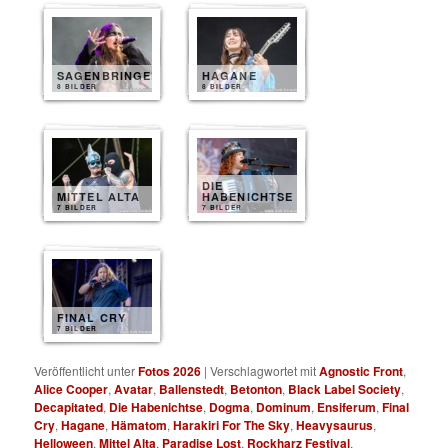
SAGENBRINGER
HAGANE
8 BILDER
8 BILDER
DIE
MITTEL ALTA
HABENICHTSE
7 BILDER
7 BILDER
FINAL CRY
7 BILDER
Veröffentlicht unter
Fotos 2026
|
Verschlagwortet mit
Agnostic Front
,
Alice Cooper
,
Avatar
,
Ballenstedt
,
Betonton
,
Black Label Society
,
Decapitated
,
Die Habenichtse
,
Dogma
,
Dominum
,
Ensiferum
,
Final
Cry
,
Hagane
,
Hämatom
,
Harakiri For The Sky
,
Heavysaurus
,
Helloween
,
Mittel Alta
,
Paradise Lost
,
Rockharz Festival
,