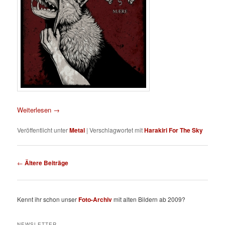
Weiterlesen
→
Veröffentlicht unter
Metal
|
Verschlagwortet mit
Harakiri For The Sky
Beitragsnavigation
←
Ältere Beiträge
Kennt ihr schon unser
Foto-Archiv
mit alten Bildern ab 2009?
NEWSLETTER