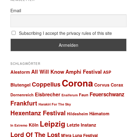
Email
Subscribing I accept the privacy rules of this site
SCHLAGWÖRTER
All Will Know
Amphi Festival
Alestorm
ASP
Corona
Coppelius
Blutengel
Corvus Corax
Feuerschwanz
Eisbrecher
Faun
Dornenreich
Ensiferum
Frankfurt
Harakiri For The Sky
Hexentanz Festival
Hämatom
Hildesheim
Leipzig
Köln
Letzte Instanz
In Extremo
Lord Of The Lost
M'era Luna Festival