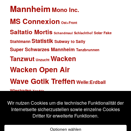
Mannheim
Mono Inc.
MS Connexion
Ost+Front
Saltatio Mortis
Solar Fake
Schlachthof
Schandmaul
Statistik
Stahlmann
Subway to Sally
Super Schwarzes Mannheim
Tanzbrunnen
Wacken
Tanzwut
Unzucht
Wacken Open Air
Wave Gotik Treffen
Welle:Erdball
Wiesbaden
Xandria
Impressum