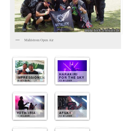
Mahlstrom Open Air
HARAKIRI
IMPRESSIONEN
FOR THE SKY
14 BILDER
13 BILDER
YOTH IRIA
AFSKY
13 BILDER
13 BILDER