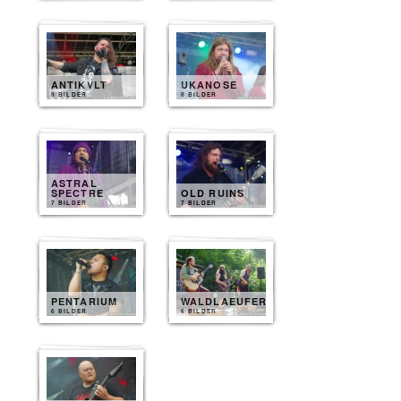
ANTIKVLT
UKANOSE
8 BILDER
8 BILDER
ASTRAL
SPECTRE
OLD RUINS
7 BILDER
7 BILDER
PENTARIUM
WALDLAEUFER
6 BILDER
6 BILDER