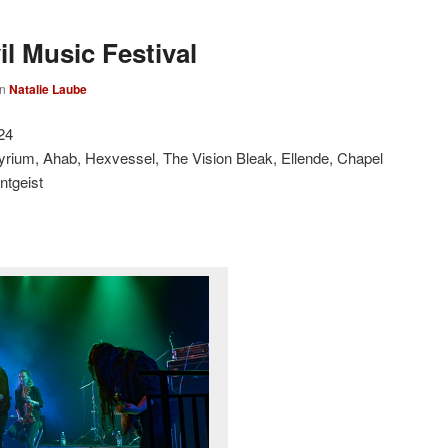
l Music Festival
on
Natalie Laube
24
yrium, Ahab, Hexvessel, The Vision Bleak, Ellende, Chapel
ntgeist