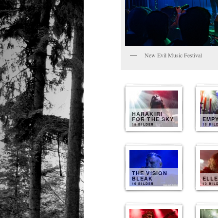
New Evil Music Festival
HARAKIRI
FOR THE SKY
EMP
15 BILDER
15 BIL
THE VISION
BLEAK
ELL
10 BILDER
10 BIL