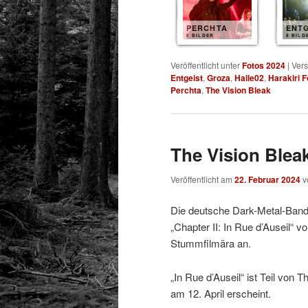
PERCHTA
ENTG
8 BILDER
8 BILD
Veröffentlicht unter
Fotos 2024
|
Vers
Entgeist
,
Groza
,
Halle02
,
Harakiri 
Perchta
,
The Vision Bleak
The Vision Blea
Veröffentlicht am
22. Februar 2024
v
Die deutsche Dark-Metal-Band 
„Chapter II: In Rue d’Auseil“ vo
Stummfilmära an.
„In Rue d’Auseil“ ist Teil vo
am 12. April erscheint.