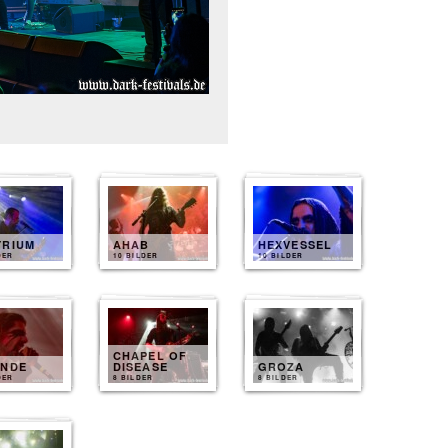
YRIUM
AHAB
HEXVESSEL
DER
10 BILDER
10 BILDER
CHAPEL OF
ENDE
DISEASE
GROZA
DER
8 BILDER
8 BILDER