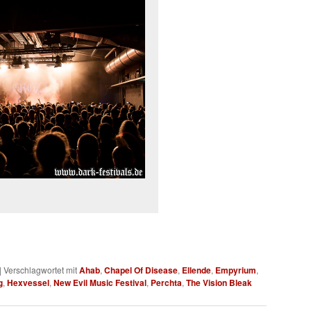
|
Verschlagwortet mit
Ahab
,
Chapel Of Disease
,
Ellende
,
Empyrium
,
g
,
Hexvessel
,
New Evil Music Festival
,
Perchta
,
The Vision Bleak