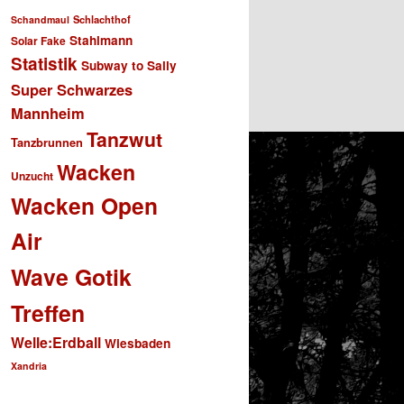
Schlachthof
Schandmaul
Stahlmann
Solar Fake
Statistik
Subway to Sally
Super Schwarzes
Mannheim
Tanzwut
Tanzbrunnen
Wacken
Unzucht
Wacken Open
Air
Wave Gotik
Treffen
Welle:Erdball
Wiesbaden
Xandria