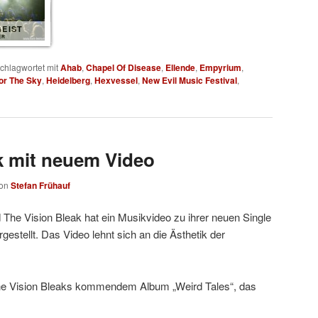
EIST
ER
chlagwortet mit
Ahab
,
Chapel Of Disease
,
Ellende
,
Empyrium
,
For The Sky
,
Heidelberg
,
Hexvessel
,
New Evil Music Festival
,
k mit neuem Video
on
Stefan Frühauf
The Vision Bleak hat ein Musikvideo zu ihrer neuen Single
rgestellt. Das Video lehnt sich an die Ästhetik der
n The Vision Bleaks kommendem Album „Weird Tales“, das