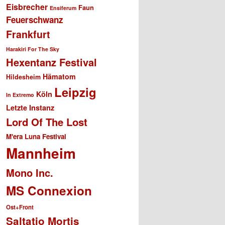
Eisbrecher
Faun
Ensiferum
Feuerschwanz
Frankfurt
Harakiri For The Sky
Hexentanz Festival
Hämatom
Hildesheim
Leipzig
Köln
In Extremo
Letzte Instanz
Lord Of The Lost
M'era Luna Festival
Mannheim
Mono Inc.
MS Connexion
Ost+Front
Saltatio Mortis