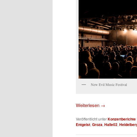
New Evil Music Festival
Weiterlesen
→
Veröffentlicht unter
Konzertberichte
Entgeist
,
Groza
,
Halle02
,
Heidelber