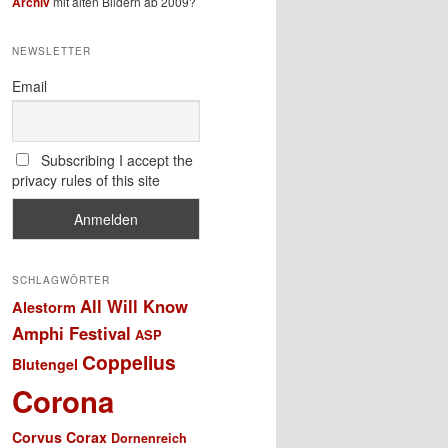
Archiv
mit alten Bildern ab 2009?
NEWSLETTER
Email
Subscribing I accept the
privacy rules of this site
SCHLAGWÖRTER
All Will Know
Alestorm
Amphi Festival
ASP
Coppelius
Blutengel
Corona
Corvus Corax
Dornenreich