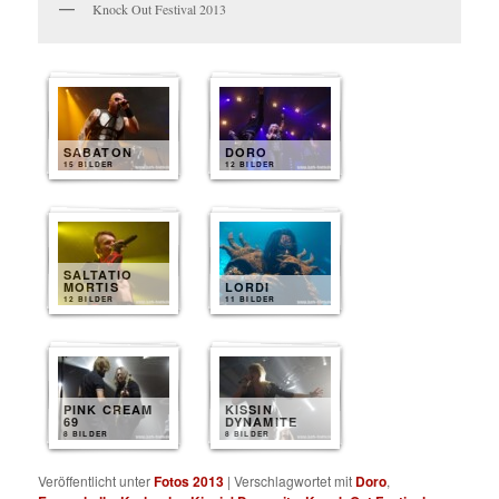
Knock Out Festival 2013
SABATON
DORO
15 BILDER
12 BILDER
SALTATIO
MORTIS
LORDI
12 BILDER
11 BILDER
PINK CREAM
KISSIN
69
DYNAMITE
8 BILDER
8 BILDER
Veröffentlicht unter
Fotos 2013
|
Verschlagwortet mit
Doro
,