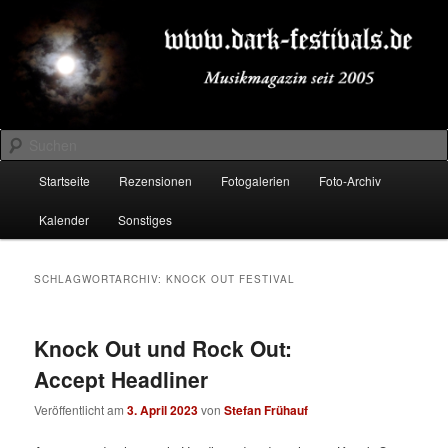
Zum
Zum
Musikmagazin seit 2005
primären
sekundären
Inhalt
Inhalt
springen
springen
DARK-FESTIVALS.DE
Suchen
Hauptmenü
Startseite
Rezensionen
Fotogalerien
Foto-Archiv
Kalender
Sonstiges
SCHLAGWORTARCHIV:
KNOCK OUT FESTIVAL
Knock Out und Rock Out:
Accept Headliner
Veröffentlicht am
3. April 2023
von
Stefan Frühauf