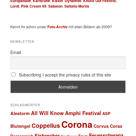
Europahalle
,
Karlsruhe
,
Kissin' Dynamite
,
Knock Out Festival
,
Lordi
,
Pink Cream 69
,
Sabaton
,
Saltatio Mortis
Kennt ihr schon unser
Foto-Archiv
mit alten Bildern ab 2009?
NEWSLETTER
Email
Subscribing I accept the privacy rules of this site
SCHLAGWÖRTER
All Will Know
Amphi Festival
Alestorm
ASP
Corona
Coppelius
Blutengel
Corvus Corax
Feuerschwanz
Eisbrecher
Faun