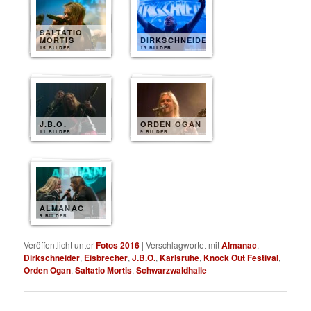
SALTATIO
MORTIS
DIRKSCHNEIDER
15 BILDER
13 BILDER
J.B.O.
ORDEN OGAN
11 BILDER
9 BILDER
ALMANAC
9 BILDER
Veröffentlicht unter
Fotos 2016
|
Verschlagwortet mit
Almanac
,
Dirkschneider
,
Eisbrecher
,
J.B.O.
,
Karlsruhe
,
Knock Out Festival
,
Orden Ogan
,
Saltatio Mortis
,
Schwarzwaldhalle