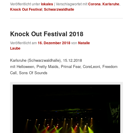
Veröffentlicht unter
lokales
|
Verschlagwortet mit
Corona
,
Karlsruhe
,
Knock Out Festival
,
Schwarzwaldhalle
Knock Out Festival 2018
Veröffentlicht am
16. Dezember 2018
von
Natalie
Laube
Karlsruhe (Schwarzwaldhalle), 15.12.2018
mit Helloween, Pretty Maids, Primal Fear, CoreLeoni, Freedom
Call, Sons Of Sounds