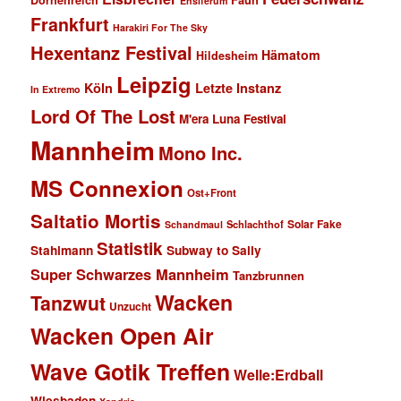
Dornenreich
Ensiferum
Frankfurt
Harakiri For The Sky
Hexentanz Festival
Hämatom
Hildesheim
Leipzig
Köln
Letzte Instanz
In Extremo
Lord Of The Lost
M'era Luna Festival
Mannheim
Mono Inc.
MS Connexion
Ost+Front
Saltatio Mortis
Solar Fake
Schlachthof
Schandmaul
Statistik
Stahlmann
Subway to Sally
Super Schwarzes Mannheim
Tanzbrunnen
Wacken
Tanzwut
Unzucht
Wacken Open Air
Wave Gotik Treffen
Welle:Erdball
Wiesbaden