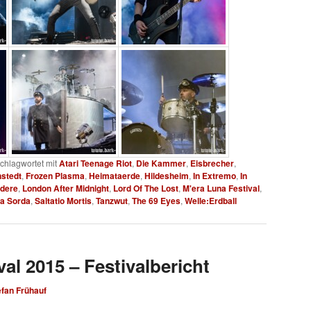
chlagwortet mit
Atari Teenage Riot
,
Die Kammer
,
Eisbrecher
,
nstedt
,
Frozen Plasma
,
Heimataerde
,
Hildesheim
,
In Extremo
,
In
ndere
,
London After Midnight
,
Lord Of The Lost
,
M'era Luna Festival
,
a Sorda
,
Saltatio Mortis
,
Tanzwut
,
The 69 Eyes
,
Welle:Erdball
al 2015 – Festivalbericht
efan Frühauf