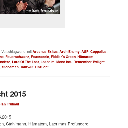
|
Verschlagwortet mit
Arcanus Exitus
,
Arch Enemy
,
ASP
,
Coppelius
,
ne
,
Feuerschwanz
,
Feuerseele
,
Fiddler's Green
,
Hämatom
,
undere
,
Lord Of The Lost
,
Losheim
,
Mono Inc.
,
Remember Twilight
,
d
,
Stoneman
,
Tanzwut
,
Unzucht
ht 2015
efan Frühauf
4.2015
een, Stahlmann, Hämatom, Lacrimas Profundere,