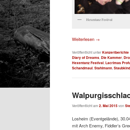
Hexentanz Festival
Weiterlesen
→
Veröffentlicht unter
Konzertberichte
Diary of Dreams
,
Die Kammer
,
Dro
Hexentanz Festival
,
Lacrimas Prof
Schandmaul
,
Stahlmann
,
Staubkin
Walpurgisschlac
Veröffentlicht am
2. Mai 2015
von
St
Losheim (Eventgelände), 30.0
mit Arch Enemy, Fiddler’s Gr