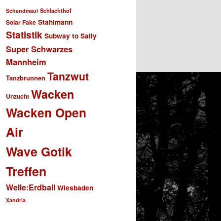
Schlachthof
Schandmaul
Stahlmann
Solar Fake
Statistik
Subway to Sally
Super Schwarzes
Mannheim
Tanzwut
Tanzbrunnen
Wacken
Unzucht
Wacken Open
Air
Wave Gotik
Treffen
Welle:Erdball
Wiesbaden
Xandria