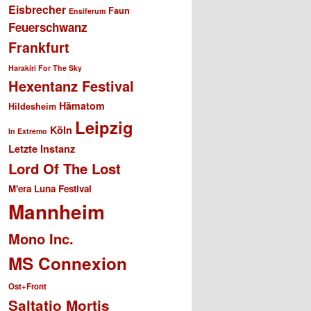
Eisbrecher
Faun
Ensiferum
Feuerschwanz
Frankfurt
Harakiri For The Sky
Hexentanz Festival
Hämatom
Hildesheim
Leipzig
Köln
In Extremo
Letzte Instanz
Lord Of The Lost
M'era Luna Festival
Mannheim
Mono Inc.
MS Connexion
Ost+Front
Saltatio Mortis