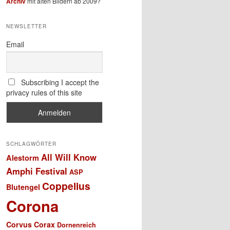
Archiv
mit alten Bildern ab 2009?
NEWSLETTER
Email
Subscribing I accept the
privacy rules of this site
SCHLAGWÖRTER
All Will Know
Alestorm
Amphi Festival
ASP
Coppelius
Blutengel
Corona
Corvus Corax
Dornenreich