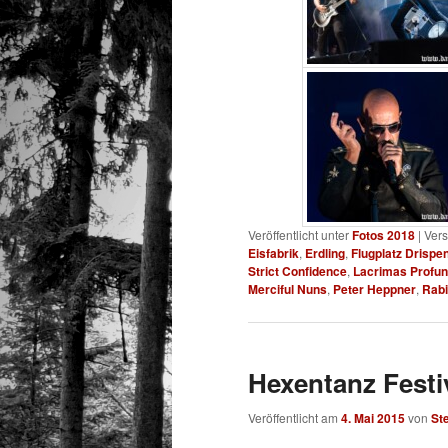
Veröffentlicht unter
Fotos 2018
|
Vers
Eisfabrik
,
Erdling
,
Flugplatz Drispe
Strict Confidence
,
Lacrimas Profu
Merciful Nuns
,
Peter Heppner
,
Rabi
Hexentanz Festiv
Veröffentlicht am
4. Mai 2015
von
St