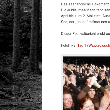
Das saarländische Hexentanz F
Die Jubiläumsauflage fand sam
April bis zum 2. Mai statt. A
See, der „neuen“ Heimat des u
Dieser Festivalbericht blickt a
Fotolinks:
Tag 1 (Walpurgissch