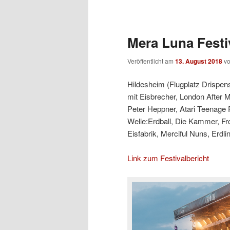
Beitragsnavigation
Mera Luna Festi
Veröffentlicht am
13. August 2018
v
Hildesheim (Flugplatz Drispens
mit Eisbrecher, London After Mi
Peter Heppner, Atari Teenage 
Welle:Erdball, Die Kammer, F
Eisfabrik, Merciful Nuns, Erdli
Link zum Festivalbericht