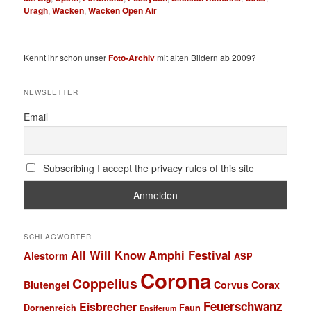
Uragh
,
Wacken
,
Wacken Open Air
Kennt ihr schon unser
Foto-Archiv
mit alten Bildern ab 2009?
NEWSLETTER
Email
Subscribing I accept the privacy rules of this site
SCHLAGWÖRTER
All Will Know
Amphi Festival
Alestorm
ASP
Corona
Coppelius
Blutengel
Corvus Corax
Feuerschwanz
Eisbrecher
Faun
Dornenreich
Ensiferum