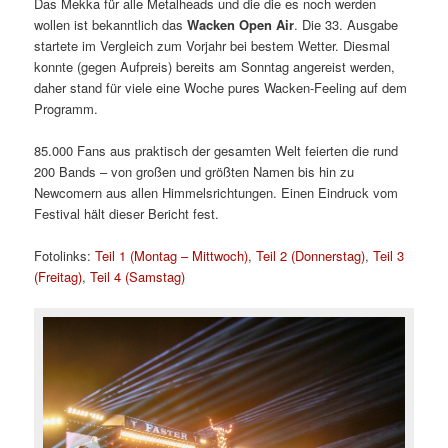
Das Mekka für alle Metalheads und die die es noch werden
wollen ist bekanntlich das
Wacken Open Air
. Die 33. Ausgabe
startete im Vergleich zum Vorjahr bei bestem Wetter. Diesmal
konnte (gegen Aufpreis) bereits am Sonntag angereist werden,
daher stand für viele eine Woche pures Wacken-Feeling auf dem
Programm.
85.000 Fans aus praktisch der gesamten Welt feierten die rund
200 Bands – von großen und größten Namen bis hin zu
Newcomern aus allen Himmelsrichtungen. Einen Eindruck vom
Festival hält dieser Bericht fest.
Fotolinks:
Teil 1 (Montag – Mittwoch)
,
Teil 2 (Donnerstag)
,
Teil 3
(Freitag)
,
Teil 4 (Samstag)