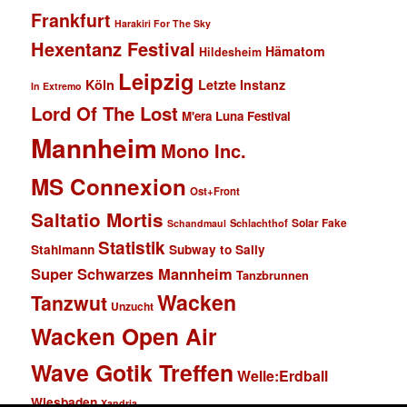
Frankfurt
Harakiri For The Sky
Hexentanz Festival
Hämatom
Hildesheim
Leipzig
Köln
Letzte Instanz
In Extremo
Lord Of The Lost
M'era Luna Festival
Mannheim
Mono Inc.
MS Connexion
Ost+Front
Saltatio Mortis
Solar Fake
Schlachthof
Schandmaul
Statistik
Stahlmann
Subway to Sally
Super Schwarzes Mannheim
Tanzbrunnen
Wacken
Tanzwut
Unzucht
Wacken Open Air
Wave Gotik Treffen
Welle:Erdball
Wiesbaden
Xandria