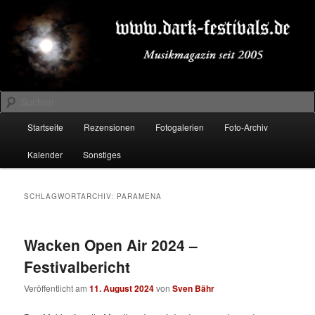
Zum
Zum
Musikmagazin seit 2005
primären
sekundären
Inhalt
Inhalt
springen
springen
DARK-FESTIVALS.DE
Suchen
Hauptmenü
Startseite
Rezensionen
Fotogalerien
Foto-Archiv
Kalender
Sonstiges
SCHLAGWORTARCHIV:
PARAMENA
Wacken Open Air 2024 –
Festivalbericht
Veröffentlicht am
11. August 2024
von
Sven Bähr