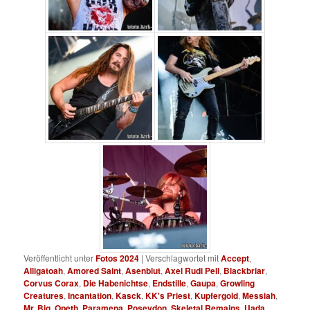
Veröffentlicht unter
Fotos 2024
|
Verschlagwortet mit
Accept
,
Alligatoah
,
Amored Saint
,
Asenblut
,
Axel Rudi Pell
,
Blackbriar
,
Corvus Corax
,
Die Habenichtse
,
Endstille
,
Gaupa
,
Growling
Creatures
,
Incantation
,
Kasck
,
KK's Priest
,
Kupfergold
,
Messiah
,
Mr. Big
,
Opeth
,
Paramena
,
Poseydon
,
Skeletal Remains
,
Uada
,