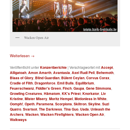
Wacken Open Air
Weiterlesen
→
Veröffentlicht unter
Konzertberichte
|
Verschlagwortet mit
Accept
,
Alligatoah
,
Amon Amarth
,
Avantasia
,
Axel Rudi Pell
,
Behemoth
,
Blaas of Glory
,
Blind Guardian
,
Bülent Ceylan
,
Corvus Corax
,
Cradle of Filth
,
Dragonforce
,
Emil Bulls
,
Equilibrium
,
Feuerschwanz
,
Fiddler's Green
,
Finch
,
Gaupa
,
Gene Simmons
,
Growling Creatures
,
Hämatom
,
KK's Priest
,
Knorkator
,
Liv
Kristine
,
Mister Misery
,
Moritz Hempel
,
Motionless in White
,
Oomph!
,
Opeth
,
Paramena
,
Scorpions
,
Skiltron
,
Skyline
,
Suzi
Quatro
,
Svartsot
,
The Darkness
,
Tina Guo
,
Uada
,
Unleash the
Archers
,
Wacken
,
Wacken Firefighters
,
Wacken Open Air
,
Walkways