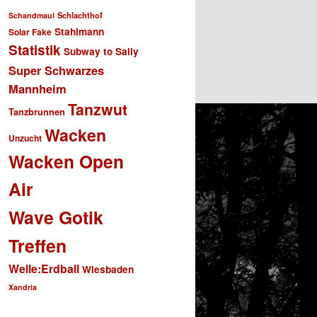
Schlachthof
Schandmaul
Stahlmann
Solar Fake
Statistik
Subway to Sally
Super Schwarzes
Mannheim
Tanzwut
Tanzbrunnen
Wacken
Unzucht
Wacken Open
Air
Wave Gotik
Treffen
Welle:Erdball
Wiesbaden
Xandria