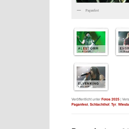
Paganfest
ALESTORM
ENS
15 BILDER
15 BIL
ELVENKING
8 BILDER
Veröffentlicht unter
Fotos 2025
|
Vers
Paganfest
,
Schlachthof
,
Tyr
,
Wiesb