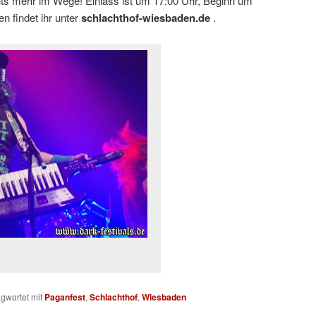
ts mehr im Wege! Einlass ist um 17:00 Uhr, Beginn um
n findet ihr unter
schlachthof-wiesbaden.de
.
gwortet mit
Paganfest
,
Schlachthof
,
Wiesbaden