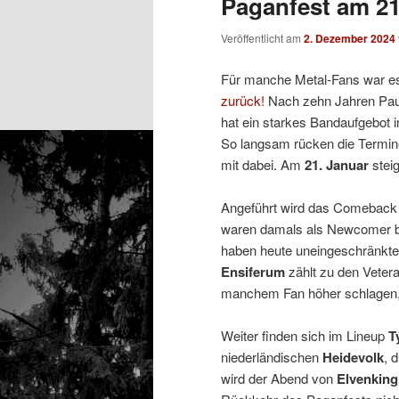
Paganfest am 21
Veröffentlicht am
2. Dezember 2024
Für manche Metal-Fans war e
zurück!
Nach zehn Jahren Paus
hat ein starkes Bandaufgebot 
So langsam rücken die Termin
mit dabei. Am
21. Januar
stei
Angeführt wird das Comeback
waren damals als Newcomer be
haben heute uneingeschränkten
Ensiferum
zählt zu den Veter
manchem Fan höher schlagen, 
Weiter finden sich im Lineup
T
niederländischen
Heidevolk
, 
wird der Abend von
Elvenking