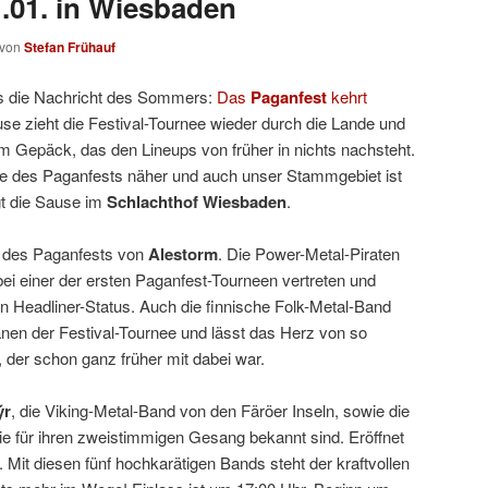
.01. in Wiesbaden
von
Stefan Frühauf
s die Nachricht des Sommers:
Das
Paganfest
kehrt
e zieht die Festival-Tournee wieder durch die Lande und
im Gepäck, das den Lineups von früher in nichts nachsteht.
e des Paganfests näher und auch unser Stammgebiet ist
gt die Sause im
Schlachthof Wiesbaden
.
 des Paganfests von
Alestorm
. Die Power-Metal-Piraten
i einer der ersten Paganfest-Tourneen vertreten und
 Headliner-Status. Auch die finnische Folk-Metal-Band
anen der Festival-Tournee und lässt das Herz von so
der schon ganz früher mit dabei war.
ýr
, die Viking-Metal-Band von den Färöer Inseln, sowie die
die für ihren zweistimmigen Gesang bekannt sind. Eröffnet
. Mit diesen fünf hochkarätigen Bands steht der kraftvollen