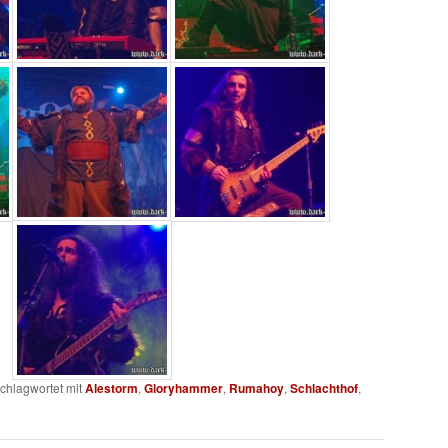
chlagwortet mit
Alestorm
,
Gloryhammer
,
Rumahoy
,
Schlachthof
,