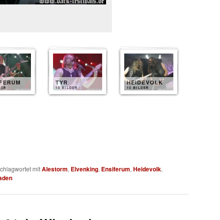
IFERUM
TYR
HEIDEVOLK
DER
10 BILDER
10 BILDER
chlagwortet mit
Alestorm
,
Elvenking
,
Ensiferum
,
Heidevolk
,
aden