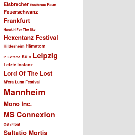
Eisbrecher
Faun
Ensiferum
Feuerschwanz
Frankfurt
Harakiri For The Sky
Hexentanz Festival
Hämatom
Hildesheim
Leipzig
Köln
In Extremo
Letzte Instanz
Lord Of The Lost
M'era Luna Festival
Mannheim
Mono Inc.
MS Connexion
Ost+Front
Saltatio Mortis