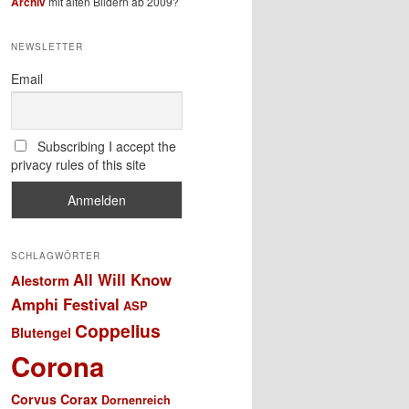
Archiv
mit alten Bildern ab 2009?
NEWSLETTER
Email
Subscribing I accept the
privacy rules of this site
SCHLAGWÖRTER
All Will Know
Alestorm
Amphi Festival
ASP
Coppelius
Blutengel
Corona
Corvus Corax
Dornenreich