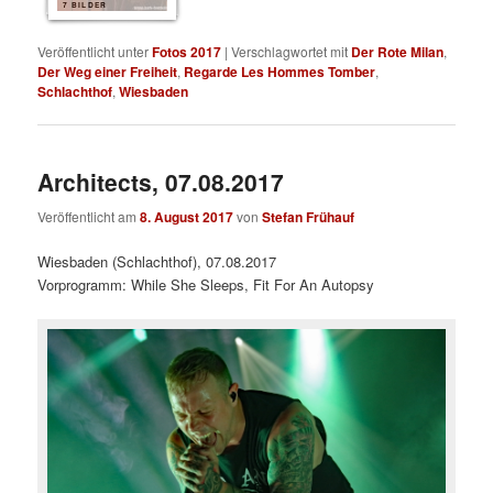
7 BILDER
Veröffentlicht unter
Fotos 2017
|
Verschlagwortet mit
Der Rote Milan
,
Der Weg einer Freiheit
,
Regarde Les Hommes Tomber
,
Schlachthof
,
Wiesbaden
Architects, 07.08.2017
Veröffentlicht am
8. August 2017
von
Stefan Frühauf
Wiesbaden (Schlachthof), 07.08.2017
Vorprogramm: While She Sleeps, Fit For An Autopsy