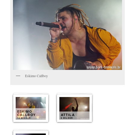
Eskimo Callboy
ESKIMO
CALLBOY
ATTILA
15 BILDER
6 BILDER