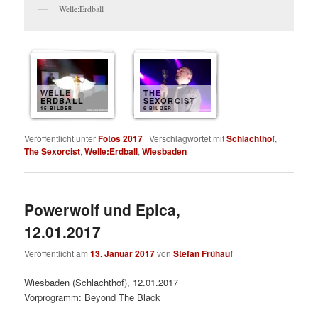
Welle:Erdball
WELLE
THE
ERDBALL
SEXORCIST
15 BILDER
6 BILDER
Veröffentlicht unter
Fotos 2017
|
Verschlagwortet mit
Schlachthof
,
The Sexorcist
,
Welle:Erdball
,
Wiesbaden
Powerwolf und Epica,
12.01.2017
Veröffentlicht am
13. Januar 2017
von
Stefan Frühauf
Wiesbaden (Schlachthof), 12.01.2017
Vorprogramm: Beyond The Black