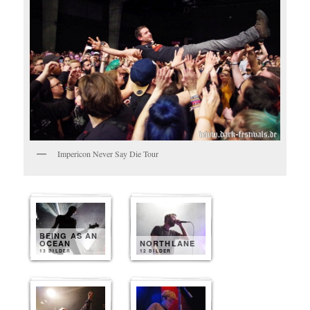
Impericon Never Say Die Tour
BEING AS AN
OCEAN
NORTHLANE
13 BILDER
12 BILDER