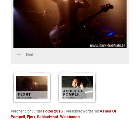
Fjørt
ASHES OF
FJORT
POMPEII
15 BILDER
9 BILDER
Veröffentlicht unter
Fotos 2016
|
Verschlagwortet mit
Ashes Of
Pompeii
,
Fjørt
,
Schlachthof
,
Wiesbaden