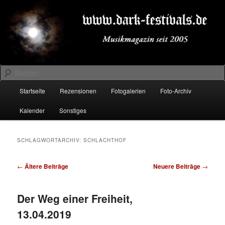
Zum
Zum
Musikmagazin seit 2005
primären
sekundären
Inhalt
Inhalt
springen
springen
DARK-FESTIVALS.DE
Suchen
Hauptmenü
Startseite
Rezensionen
Fotogalerien
Foto-Archiv
Kalender
Sonstiges
SCHLAGWORTARCHIV:
SCHLACHTHOF
Beitragsnavigation
←
Ältere Beiträge
Neuere Beiträge
→
Der Weg einer Freiheit,
13.04.2019