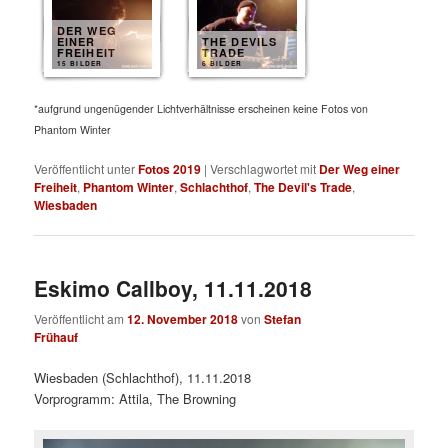
DER WEG
EINER
THE DEVILS
FREIHEIT
TRADE
15 BILDER
6 BILDER
*aufgrund ungenügender Lichtverhältnisse erscheinen keine Fotos von
Phantom Winter
Veröffentlicht unter
Fotos 2019
|
Verschlagwortet mit
Der Weg einer
Freiheit
,
Phantom Winter
,
Schlachthof
,
The Devil's Trade
,
Wiesbaden
Eskimo Callboy, 11.11.2018
Veröffentlicht am
12. November 2018
von
Stefan
Frühauf
Wiesbaden (Schlachthof), 11.11.2018
Vorprogramm: Attila, The Browning