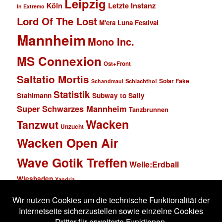
Leipzig
Köln
Letzte Instanz
In Extremo
Lord Of The Lost
M'era Luna Festival
Mannheim
Mono Inc.
MS Connexion
Ost+Front
Saltatio Mortis
Solar Fake
Schlachthof
Schandmaul
Statistik
Stahlmann
Subway to Sally
Super Schwarzes Mannheim
Tanzbrunnen
Wacken
Tanzwut
Unzucht
Wacken Open Air
Wave Gotik Treffen
Welle:Erdball
Wiesbaden
Xandria
Impressum