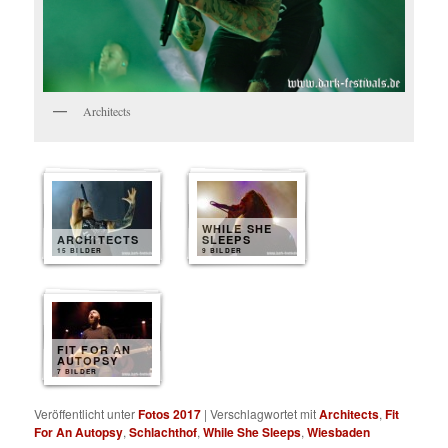
Architects
WHILE SHE
ARCHITECTS
SLEEPS
15 BILDER
9 BILDER
FIT FOR AN
AUTOPSY
7 BILDER
Veröffentlicht unter
Fotos 2017
|
Verschlagwortet mit
Architects
,
Fit
For An Autopsy
,
Schlachthof
,
While She Sleeps
,
Wiesbaden