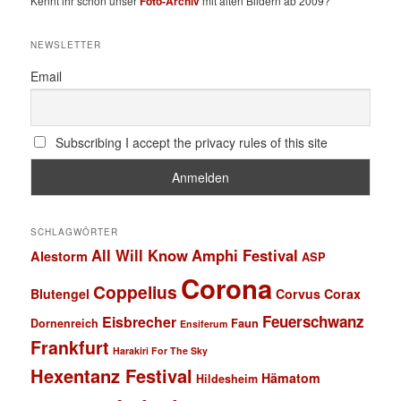
Kennt ihr schon unser
Foto-Archiv
mit alten Bildern ab 2009?
NEWSLETTER
Email
Subscribing I accept the privacy rules of this site
SCHLAGWÖRTER
All Will Know
Amphi Festival
Alestorm
ASP
Corona
Coppelius
Blutengel
Corvus Corax
Feuerschwanz
Eisbrecher
Faun
Dornenreich
Ensiferum
Frankfurt
Harakiri For The Sky
Hexentanz Festival
Hämatom
Hildesheim