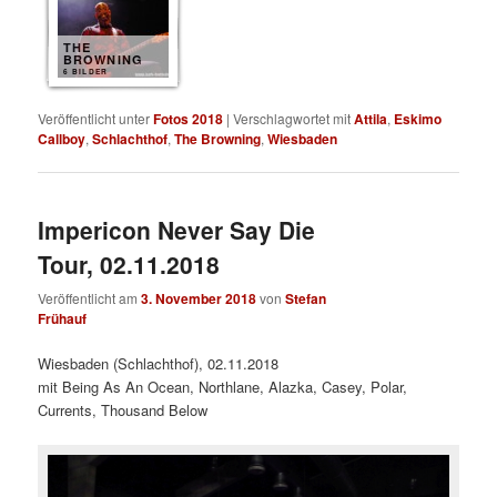
THE
BROWNING
6 BILDER
Veröffentlicht unter
Fotos 2018
|
Verschlagwortet mit
Attila
,
Eskimo
Callboy
,
Schlachthof
,
The Browning
,
Wiesbaden
Impericon Never Say Die
Tour, 02.11.2018
Veröffentlicht am
3. November 2018
von
Stefan
Frühauf
Wiesbaden (Schlachthof), 02.11.2018
mit Being As An Ocean, Northlane, Alazka, Casey, Polar,
Currents, Thousand Below