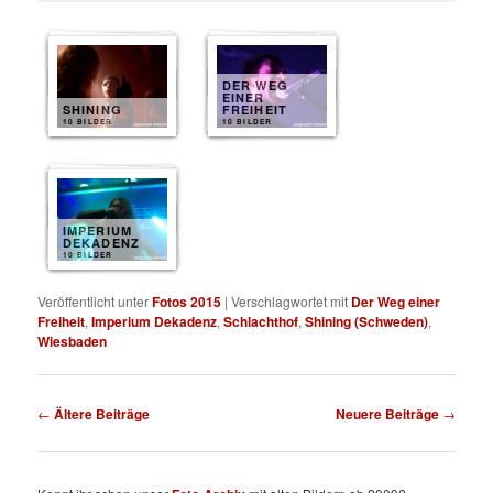
DER WEG
EINER
SHINING
FREIHEIT
10 BILDER
10 BILDER
IMPERIUM
DEKADENZ
10 BILDER
Veröffentlicht unter
Fotos 2015
|
Verschlagwortet mit
Der Weg einer
Freiheit
,
Imperium Dekadenz
,
Schlachthof
,
Shining (Schweden)
,
Wiesbaden
Beitragsnavigation
←
Ältere Beiträge
Neuere Beiträge
→