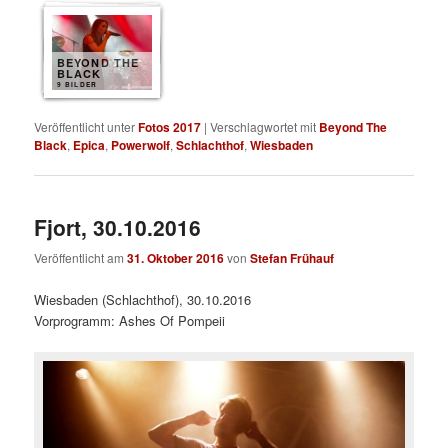
BEYOND THE
BLACK
9 BILDER
Veröffentlicht unter
Fotos 2017
|
Verschlagwortet mit
Beyond The
Black
,
Epica
,
Powerwolf
,
Schlachthof
,
Wiesbaden
Fjort, 30.10.2016
Veröffentlicht am
31. Oktober 2016
von
Stefan Frühauf
Wiesbaden (Schlachthof), 30.10.2016
Vorprogramm: Ashes Of Pompeii