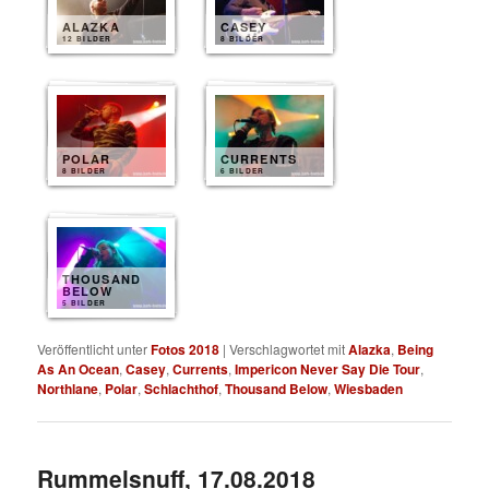
ALAZKA
CASEY
12 BILDER
8 BILDER
POLAR
CURRENTS
8 BILDER
6 BILDER
THOUSAND
BELOW
5 BILDER
Veröffentlicht unter
Fotos 2018
|
Verschlagwortet mit
Alazka
,
Being
As An Ocean
,
Casey
,
Currents
,
Impericon Never Say Die Tour
,
Northlane
,
Polar
,
Schlachthof
,
Thousand Below
,
Wiesbaden
Rummelsnuff, 17.08.2018