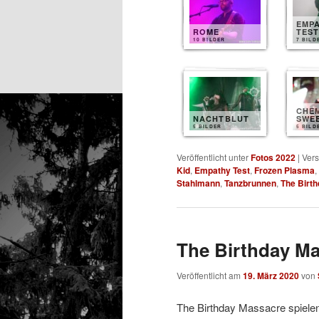
EMP
ROME
TES
10 BILDER
7 BILD
CHE
NACHTBLUT
SWEE
5 BILDER
5 BILD
Veröffentlicht unter
Fotos 2022
|
Vers
Kid
,
Empathy Test
,
Frozen Plasma
,
Stahlmann
,
Tanzbrunnen
,
The Birt
The Birthday M
Veröffentlicht am
19. März 2020
von
The Birthday Massacre spielen