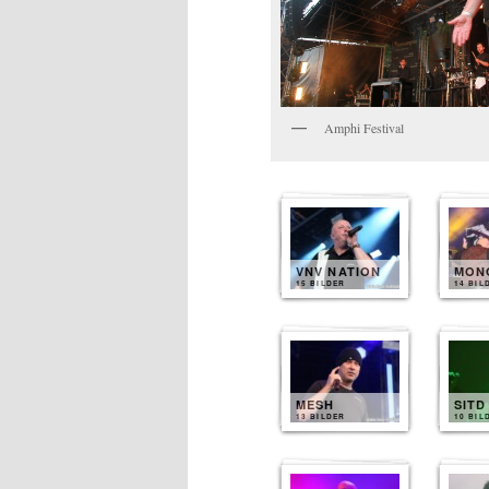
Amphi Festival
VNV NATION
MONO
15 BILDER
14 BIL
MESH
SITD
13 BILDER
10 BIL