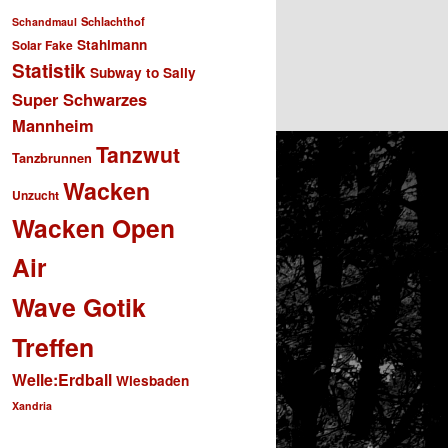
Schlachthof
Schandmaul
Stahlmann
Solar Fake
Statistik
Subway to Sally
Super Schwarzes
Mannheim
Tanzwut
Tanzbrunnen
Wacken
Unzucht
Wacken Open
Air
Wave Gotik
Treffen
Welle:Erdball
Wiesbaden
Xandria