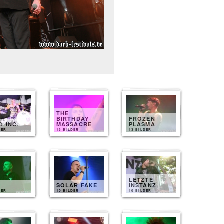
THE
BIRTHDAY
FROZEN
 INC.
MASSACRE
PLASMA
DER
13 BILDER
13 BILDER
LETZTE
SOLAR FAKE
INSTANZ
DER
10 BILDER
10 BILDER