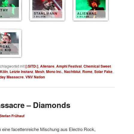
ATHY
T
STAHLMANN
ALIENARE
ER
7 BILDER
5 BILDER
MICAL
T KID
ER
chlagwortet mit
[:SITD:]
,
Alienare
,
Amphi Festival
,
Chemical Sweet
Köln
,
Letzte Instanz
,
Mesh
,
Mono Inc.
,
Nachtblut
,
Rome
,
Solar Fake
,
hday Massacre
,
VNV Nation
assacre – Diamonds
Stefan Frühauf
 eine facettenreiche Mischung aus Electro Rock,