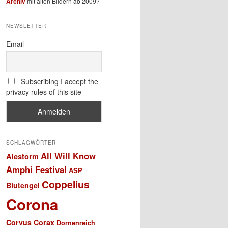
Archiv
mit alten Bildern ab 2009?
NEWSLETTER
Email
Subscribing I accept the
privacy rules of this site
SCHLAGWÖRTER
All Will Know
Alestorm
Amphi Festival
ASP
Coppelius
Blutengel
Corona
Corvus Corax
Dornenreich