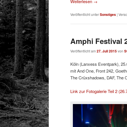
Weiterlesen
→
Veröffentlicht unter
Sonstiges
|
Versc
Amphi Festival 2
Veröffentlicht am
27. Juli 2015
von
S
Köln (Lanxess Eventpark), 25
mit And One, Front 242, Goet
The Crüxshadows, DAF, The O
Link zur Fotogalerie Teil 2 (26.7