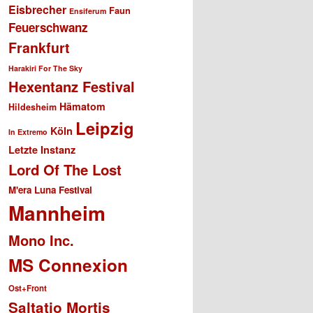
Eisbrecher
Faun
Ensiferum
Feuerschwanz
Frankfurt
Harakiri For The Sky
Hexentanz Festival
Hämatom
Hildesheim
Leipzig
Köln
In Extremo
Letzte Instanz
Lord Of The Lost
M'era Luna Festival
Mannheim
Mono Inc.
MS Connexion
Ost+Front
Saltatio Mortis