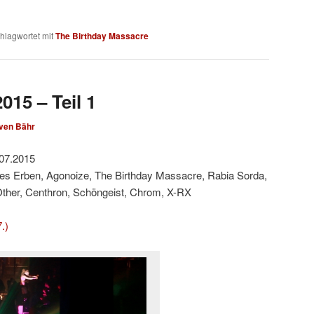
hlagwortet mit
The Birthday Massacre
015 – Teil 1
ven Bähr
.07.2015
hes Erben, Agonoize, The Birthday Massacre, Rabia Sorda,
ther, Centhron, Schöngeist, Chrom, X-RX
.)