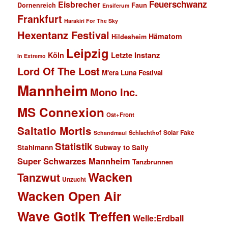
Feuerschwanz
Eisbrecher
Faun
Dornenreich
Ensiferum
Frankfurt
Harakiri For The Sky
Hexentanz Festival
Hämatom
Hildesheim
Leipzig
Köln
Letzte Instanz
In Extremo
Lord Of The Lost
M'era Luna Festival
Mannheim
Mono Inc.
MS Connexion
Ost+Front
Saltatio Mortis
Solar Fake
Schlachthof
Schandmaul
Statistik
Stahlmann
Subway to Sally
Super Schwarzes Mannheim
Tanzbrunnen
Wacken
Tanzwut
Unzucht
Wacken Open Air
Wave Gotik Treffen
Welle:Erdball