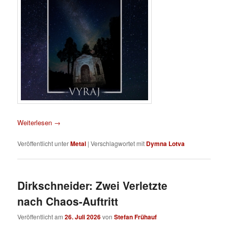
Weiterlesen
→
Veröffentlicht unter
Metal
|
Verschlagwortet mit
Dymna Lotva
Dirkschneider: Zwei Verletzte
nach Chaos-Auftritt
Veröffentlicht am
26. Juli 2026
von
Stefan Frühauf