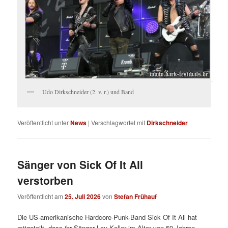
Udo Dirkschneider (2. v. r.) und Band
Veröffentlicht unter
News
|
Verschlagwortet mit
Dirkschneider
Sänger von Sick Of It All
verstorben
Veröffentlicht am
25. Juli 2026
von
Stefan Frühauf
Die US-amerikanische Hardcore-Punk-Band Sick Of It All hat
mitgeteilt, dass ihr Sänger Lou Koller im Alter von 59 Jahren