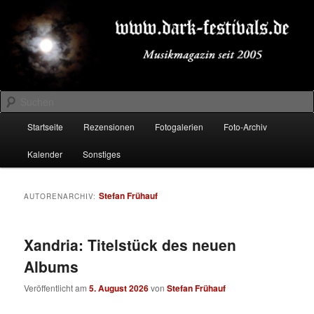
Zum
Zum
Musikmagazin seit 2005
primären
sekundären
Inhalt
Inhalt
springen
springen
DARK-FESTIVALS.DE
Suchen
Hauptmenü
Startseite
Rezensionen
Fotogalerien
Foto-Archiv
Kalender
Sonstiges
Stefan Frühauf
AUTORENARCHIV:
Xandria: Titelstück des neuen
Albums
Veröffentlicht am
5. August 2026
von
Stefan Frühauf