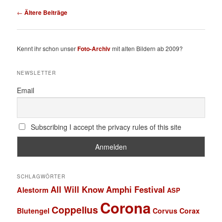
Beitragsnavigation
←
Ältere Beiträge
Kennt ihr schon unser
Foto-Archiv
mit alten Bildern ab 2009?
NEWSLETTER
Email
Subscribing I accept the privacy rules of this site
SCHLAGWÖRTER
All Will Know
Amphi Festival
Alestorm
ASP
Corona
Coppelius
Blutengel
Corvus Corax