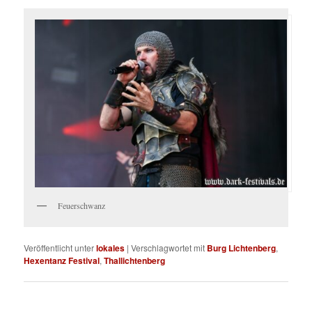
Feuerschwanz
Veröffentlicht unter
lokales
|
Verschlagwortet mit
Burg Lichtenberg
,
Hexentanz Festival
,
Thallichtenberg