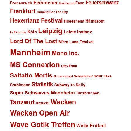
Feuerschwanz
Eisbrecher
Faun
Dornenreich
Ensiferum
Frankfurt
Harakiri For The Sky
Hexentanz Festival
Hämatom
Hildesheim
Leipzig
Köln
Letzte Instanz
In Extremo
Lord Of The Lost
M'era Luna Festival
Mannheim
Mono Inc.
MS Connexion
Ost+Front
Saltatio Mortis
Solar Fake
Schlachthof
Schandmaul
Statistik
Stahlmann
Subway to Sally
Super Schwarzes Mannheim
Tanzbrunnen
Wacken
Tanzwut
Unzucht
Wacken Open Air
Wave Gotik Treffen
Welle:Erdball