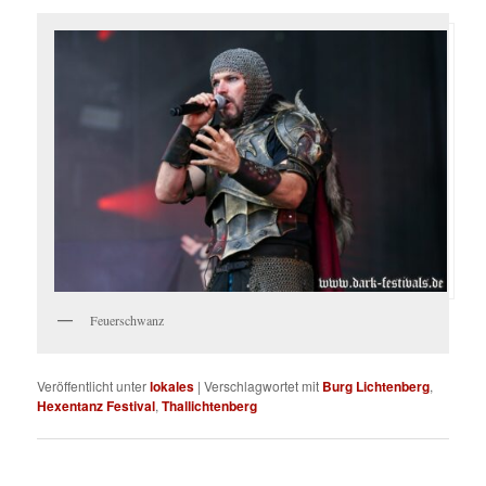
Feuerschwanz
Veröffentlicht unter
lokales
|
Verschlagwortet mit
Burg Lichtenberg
,
Hexentanz Festival
,
Thallichtenberg