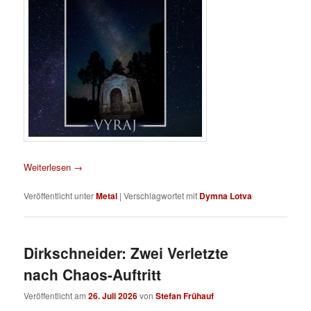
Weiterlesen
→
Veröffentlicht unter
Metal
|
Verschlagwortet mit
Dymna Lotva
Dirkschneider: Zwei Verletzte
nach Chaos-Auftritt
Veröffentlicht am
26. Juli 2026
von
Stefan Frühauf