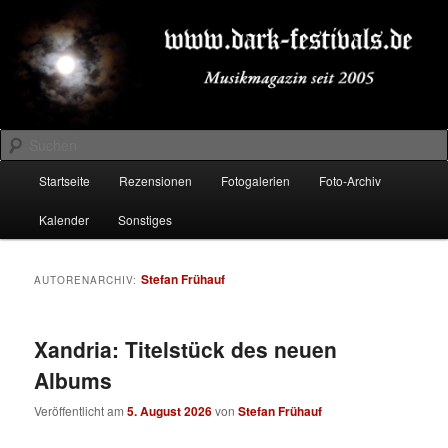
Zum
Zum
Musikmagazin seit 2005
primären
sekundären
Inhalt
Inhalt
springen
springen
DARK-FESTIVALS.DE
Suchen
Hauptmenü
Startseite
Rezensionen
Fotogalerien
Foto-Archiv
Kalender
Sonstiges
Stefan Frühauf
AUTORENARCHIV:
Xandria: Titelstück des neuen
Albums
Veröffentlicht am
5. August 2026
von
Stefan Frühauf