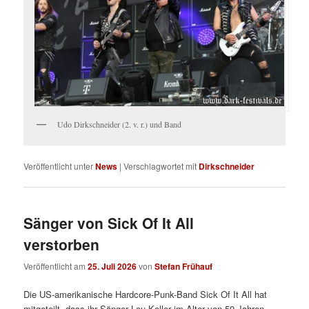
Udo Dirkschneider (2. v. r.) und Band
Veröffentlicht unter
News
|
Verschlagwortet mit
Dirkschneider
Sänger von Sick Of It All
verstorben
Veröffentlicht am
25. Juli 2026
von
Stefan Frühauf
Die US-amerikanische Hardcore-Punk-Band Sick Of It All hat
mitgeteilt, dass ihr Sänger Lou Koller im Alter von 59 Jahren