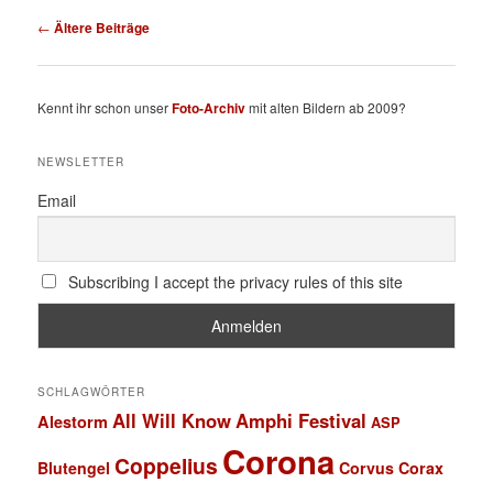
Beitragsnavigation
←
Ältere Beiträge
Kennt ihr schon unser
Foto-Archiv
mit alten Bildern ab 2009?
NEWSLETTER
Email
Subscribing I accept the privacy rules of this site
SCHLAGWÖRTER
All Will Know
Amphi Festival
Alestorm
ASP
Corona
Coppelius
Blutengel
Corvus Corax