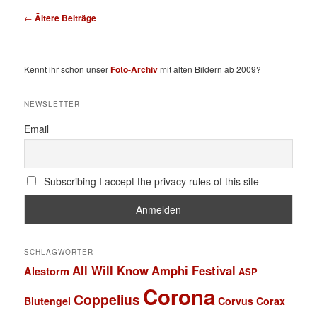
Beitragsnavigation
←
Ältere Beiträge
Kennt ihr schon unser
Foto-Archiv
mit alten Bildern ab 2009?
NEWSLETTER
Email
Subscribing I accept the privacy rules of this site
SCHLAGWÖRTER
All Will Know
Amphi Festival
Alestorm
ASP
Corona
Coppelius
Blutengel
Corvus Corax