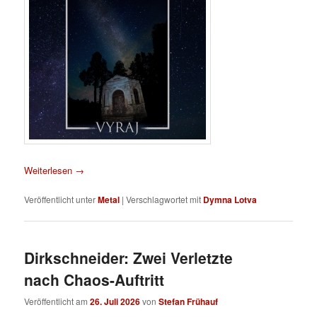
Weiterlesen
→
Veröffentlicht unter
Metal
|
Verschlagwortet mit
Dymna Lotva
Dirkschneider: Zwei Verletzte
nach Chaos-Auftritt
Veröffentlicht am
26. Juli 2026
von
Stefan Frühauf