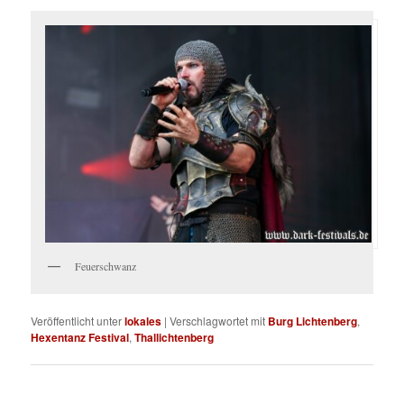
Feuerschwanz
Veröffentlicht unter
lokales
|
Verschlagwortet mit
Burg Lichtenberg
,
Hexentanz Festival
,
Thallichtenberg