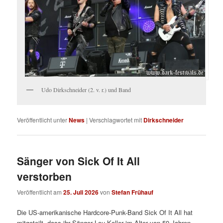
Udo Dirkschneider (2. v. r.) und Band
Veröffentlicht unter
News
|
Verschlagwortet mit
Dirkschneider
Sänger von Sick Of It All
verstorben
Veröffentlicht am
25. Juli 2026
von
Stefan Frühauf
Die US-amerikanische Hardcore-Punk-Band Sick Of It All hat
mitgeteilt, dass ihr Sänger Lou Koller im Alter von 59 Jahren