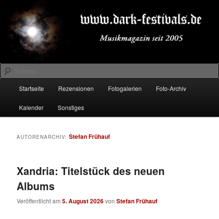
Zum
Zum
Musikmagazin seit 2005
primären
sekundären
Inhalt
Inhalt
springen
springen
DARK-FESTIVALS.DE
Suchen
Hauptmenü
Startseite
Rezensionen
Fotogalerien
Foto-Archiv
Kalender
Sonstiges
Stefan Frühauf
AUTORENARCHIV:
Xandria: Titelstück des neuen
Albums
Veröffentlicht am
5. August 2026
von
Stefan Frühauf