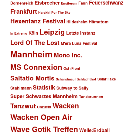
Feuerschwanz
Eisbrecher
Faun
Dornenreich
Ensiferum
Frankfurt
Harakiri For The Sky
Hexentanz Festival
Hämatom
Hildesheim
Leipzig
Köln
Letzte Instanz
In Extremo
Lord Of The Lost
M'era Luna Festival
Mannheim
Mono Inc.
MS Connexion
Ost+Front
Saltatio Mortis
Solar Fake
Schlachthof
Schandmaul
Statistik
Stahlmann
Subway to Sally
Super Schwarzes Mannheim
Tanzbrunnen
Wacken
Tanzwut
Unzucht
Wacken Open Air
Wave Gotik Treffen
Welle:Erdball