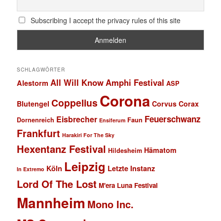
Subscribing I accept the privacy rules of this site
SCHLAGWÖRTER
All Will Know
Amphi Festival
Alestorm
ASP
Corona
Coppelius
Blutengel
Corvus Corax
Feuerschwanz
Eisbrecher
Faun
Dornenreich
Ensiferum
Frankfurt
Harakiri For The Sky
Hexentanz Festival
Hämatom
Hildesheim
Leipzig
Köln
Letzte Instanz
In Extremo
Lord Of The Lost
M'era Luna Festival
Mannheim
Mono Inc.