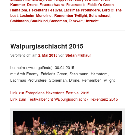
Kammer
,
Drone
,
Feuerschwanz
,
Feuerseele
,
Fiddler's Green
,
Hämatom
,
Hexentanz Festival
,
Lacrimas Profundere
,
Lord Of The
Lost
,
Losheim
,
Mono Inc.
,
Remember Twilight
,
Schandmaul
,
Stahlmann
,
Staubkind
,
Stoneman
,
Tanzwut
,
Unzucht
Walpurgisschlacht 2015
Veröffentlicht am
2. Mai 2015
von
Stefan Frühauf
Losheim (Eventgelände), 30.04.2015
mit Arch Enemy, Fiddler’s Green, Stahlmann, Hämatom,
Lacrimas Profundere, Stoneman, Drone, Remember Twilight
Link zur Fotogalerie Hexentanz Festival 2015
Link zum Festivalbericht Walpurgisschlacht / Hexentanz 2015