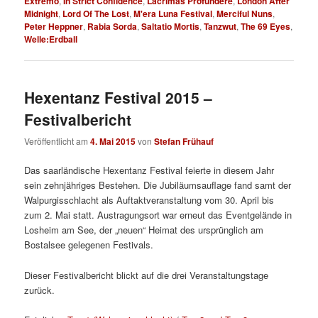
Extremo
,
In Strict Confidence
,
Lacrimas Profundere
,
London After
Midnight
,
Lord Of The Lost
,
M'era Luna Festival
,
Merciful Nuns
,
Peter Heppner
,
Rabia Sorda
,
Saltatio Mortis
,
Tanzwut
,
The 69 Eyes
,
Welle:Erdball
Hexentanz Festival 2015 –
Festivalbericht
Veröffentlicht am
4. Mai 2015
von
Stefan Frühauf
Das saarländische Hexentanz Festival feierte in diesem Jahr
sein zehnjähriges Bestehen. Die Jubiläumsauflage fand samt der
Walpurgisschlacht als Auftaktveranstaltung vom 30. April bis
zum 2. Mai statt. Austragungsort war erneut das Eventgelände in
Losheim am See, der „neuen“ Heimat des ursprünglich am
Bostalsee gelegenen Festivals.
Dieser Festivalbericht blickt auf die drei Veranstaltungstage
zurück.