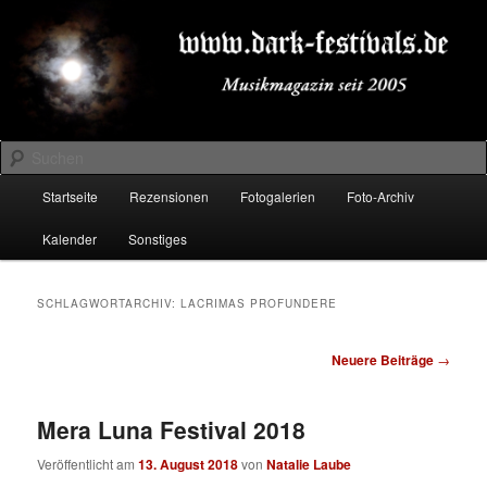
Zum
Zum
Musikmagazin seit 2005
primären
sekundären
Inhalt
Inhalt
springen
springen
DARK-FESTIVALS.DE
Suchen
Hauptmenü
Startseite
Rezensionen
Fotogalerien
Foto-Archiv
Kalender
Sonstiges
SCHLAGWORTARCHIV:
LACRIMAS PROFUNDERE
Beitragsnavigation
Neuere Beiträge
→
Mera Luna Festival 2018
Veröffentlicht am
13. August 2018
von
Natalie Laube