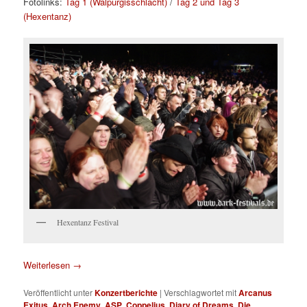
Fotolinks:
Tag 1 (Walpurgisschlacht)
/
Tag 2 und Tag 3
(Hexentanz)
Hexentanz Festival
Weiterlesen
→
Veröffentlicht unter
Konzertberichte
|
Verschlagwortet mit
Arcanus
Exitus
,
Arch Enemy
,
ASP
,
Coppelius
,
Diary of Dreams
,
Die