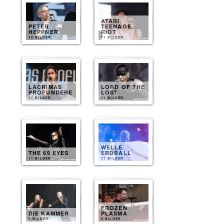
ATARI
PETER
TEENAGE
HEPPNER
RIOT
12 BILDER
11 BILDER
LACRIMAS
LORD OF THE
PROFUNDERE
LOST
11 BILDER
11 BILDER
WELLE
THE 69 EYES
ERDBALL
11 BILDER
11 BILDER
FROZEN
DIE KAMMER
PLASMA
9 BILDER
9 BILDER