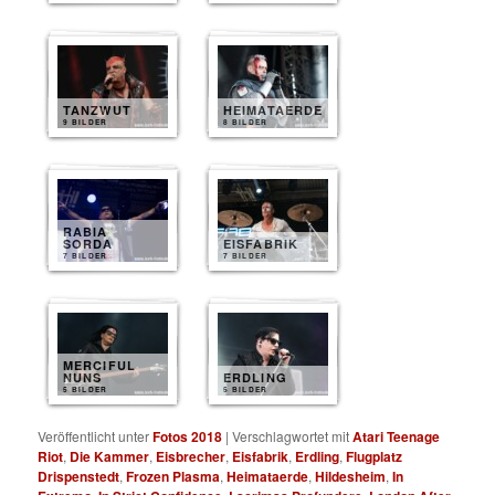
TANZWUT
HEIMATAERDE
9 BILDER
8 BILDER
RABIA
SORDA
EISFABRIK
7 BILDER
7 BILDER
MERCIFUL
NUNS
ERDLING
5 BILDER
5 BILDER
Veröffentlicht unter
Fotos 2018
|
Verschlagwortet mit
Atari Teenage
Riot
,
Die Kammer
,
Eisbrecher
,
Eisfabrik
,
Erdling
,
Flugplatz
Drispenstedt
,
Frozen Plasma
,
Heimataerde
,
Hildesheim
,
In