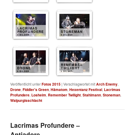
LACRIMAS
PROFUNDERE
STONEMAN
8 BILDER
8 BILDER
REMEMBER
DRONE
TWILIGHT
8 BILDER
8 BILDER
Veröffentlicht unter
Fotos 2015
|
Verschlagwortet mit
Arch Enemy
,
Drone
,
Fiddler's Green
,
Hämatom
,
Hexentanz Festival
,
Lacrimas
Profundere
,
Losheim
,
Remember Twilight
,
Stahlmann
,
Stoneman
,
Walpurgisschlacht
Lacrimas Profundere –
Antiadore