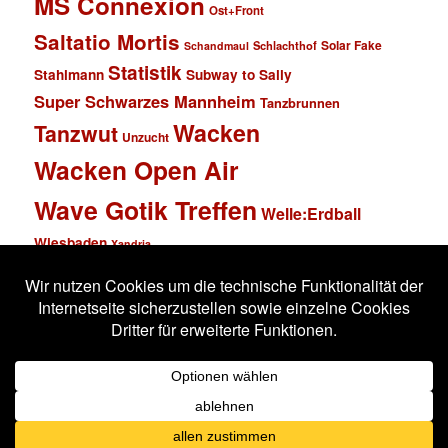
MS Connexion
Ost+Front
Saltatio Mortis
Solar Fake
Schlachthof
Schandmaul
Statistik
Stahlmann
Subway to Sally
Super Schwarzes Mannheim
Tanzbrunnen
Wacken
Tanzwut
Unzucht
Wacken Open Air
Wave Gotik Treffen
Welle:Erdball
Wiesbaden
Xandria
Impressum
Datenschutzerklärung
Stolz präsentiert von WordPress