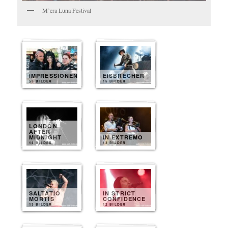
M’era Luna Festival
IMPRESSIONEN
EISBRECHER
55 BILDER
15 BILDER
LONDON
AFTER
MIDNIGHT
IN EXTREMO
14 BILDER
13 BILDER
SALTATIO
IN STRICT
MORTIS
CONFIDENCE
13 BILDER
12 BILDER