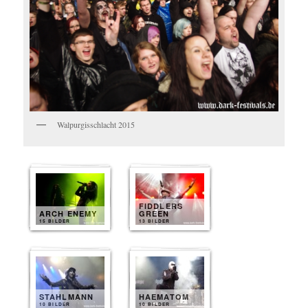
Walpurgisschlacht 2015
FIDDLERS
ARCH ENEMY
GREEN
15 BILDER
13 BILDER
STAHLMANN
HAEMATOM
10 BILDER
10 BILDER