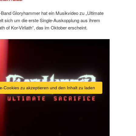
l-Band Gloryhammer hat ein Musikvideo zu „Ultimate
delt sich um die erste Single-Auskopplung aus ihrem
of Kor-Virliath“, das im Oktober erscheint.
e-Cookies zu akzeptieren und den Inhalt zu laden