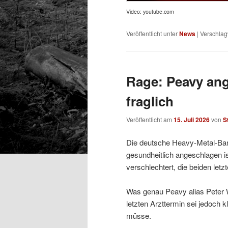
Video: youtube.com
Veröffentlicht unter
News
|
Verschlag
Rage: Peavy ang
fraglich
Veröffentlicht am
15. Juli 2026
von
S
Die deutsche Heavy-Metal-Ban
gesundheitlich angeschlagen is
verschlechtert, die beiden let
Was genau Peavy alias Peter W
letzten Arzttermin sei jedoch 
müsse.