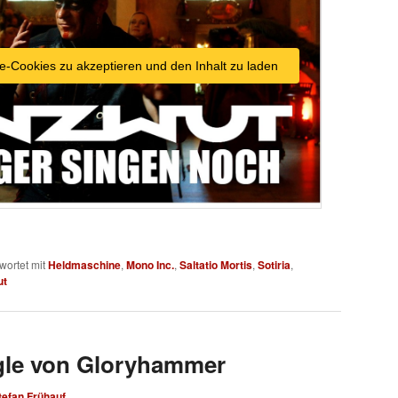
e-Cookies zu akzeptieren und den Inhalt zu laden
wortet mit
Heldmaschine
,
Mono Inc.
,
Saltatio Mortis
,
Sotiria
,
ut
gle von Gloryhammer
tefan Frühauf