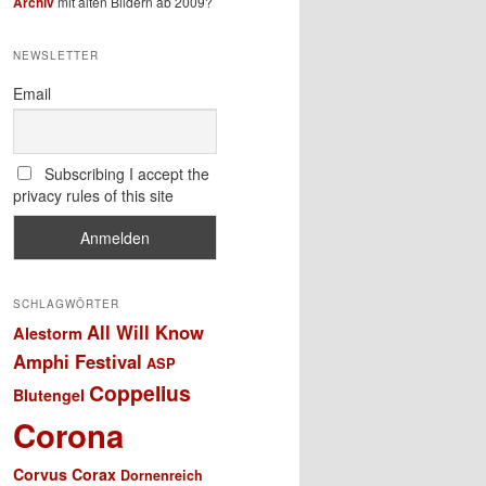
Archiv
mit alten Bildern ab 2009?
NEWSLETTER
Email
Subscribing I accept the
privacy rules of this site
SCHLAGWÖRTER
All Will Know
Alestorm
Amphi Festival
ASP
Coppelius
Blutengel
Corona
Corvus Corax
Dornenreich