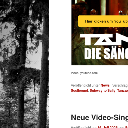
Hier klicken um YouTub
Video: youtube.com
Veröffentlicht unter
News
|
Verschlag
Soulbound
,
Subway to Sally
,
Tanzw
Neue Video-Sin
Veröffentlicht am
16. Juli 2026
von
S