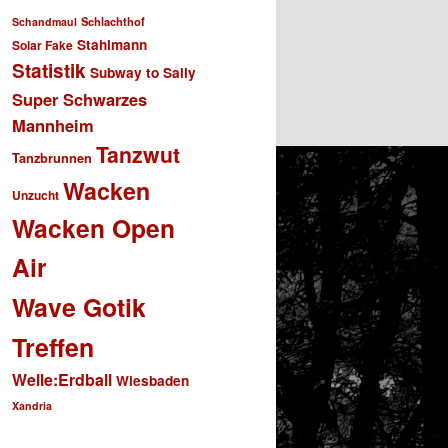
Schlachthof
Schandmaul
Stahlmann
Solar Fake
Statistik
Subway to Sally
Super Schwarzes
Mannheim
Tanzwut
Tanzbrunnen
Wacken
Unzucht
Wacken Open
Air
Wave Gotik
Treffen
Welle:Erdball
Wiesbaden
Xandria