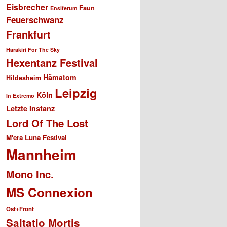
Eisbrecher
Faun
Ensiferum
Feuerschwanz
Frankfurt
Harakiri For The Sky
Hexentanz Festival
Hämatom
Hildesheim
Leipzig
Köln
In Extremo
Letzte Instanz
Lord Of The Lost
M'era Luna Festival
Mannheim
Mono Inc.
MS Connexion
Ost+Front
Saltatio Mortis