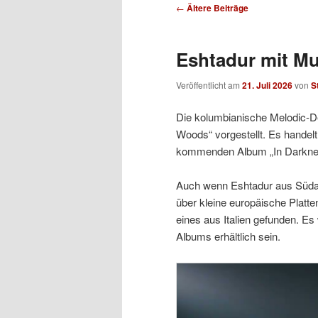
Beitragsnavigation
←
Ältere Beiträge
Eshtadur mit Mu
Veröffentlicht am
21. Juli 2026
von
S
Die kolumbianische Melodic-De
Woods“ vorgestellt. Es handel
kommenden Album „In Darknes
Auch wenn Eshtadur aus Südam
über kleine europäische Platte
eines aus Italien gefunden. E
Albums erhältlich sein.