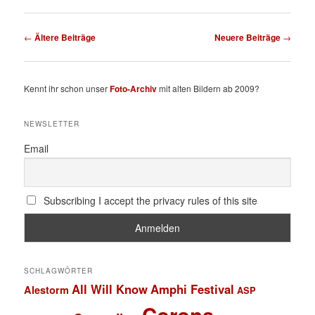
Beitragsnavigation
←
Ältere Beiträge
Neuere Beiträge
→
Kennt ihr schon unser
Foto-Archiv
mit alten Bildern ab 2009?
NEWSLETTER
Email
Subscribing I accept the privacy rules of this site
SCHLAGWÖRTER
All Will Know
Amphi Festival
Alestorm
ASP
Corona