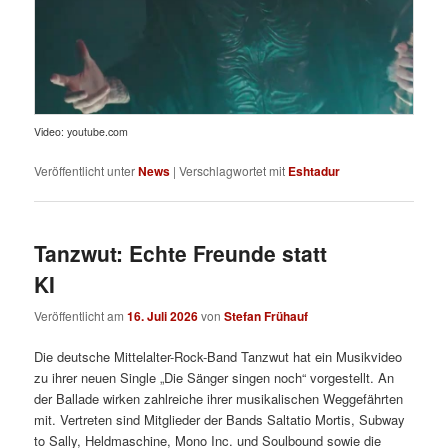
Video: youtube.com
Veröffentlicht unter
News
|
Verschlagwortet mit
Eshtadur
Tanzwut: Echte Freunde statt
KI
Veröffentlicht am
16. Juli 2026
von
Stefan Frühauf
Die deutsche Mittelalter-Rock-Band Tanzwut hat ein Musikvideo
zu ihrer neuen Single „Die Sänger singen noch“ vorgestellt. An
der Ballade wirken zahlreiche ihrer musikalischen Weggefährten
mit. Vertreten sind Mitglieder der Bands Saltatio Mortis, Subway
to Sally, Heldmaschine, Mono Inc. und Soulbound sowie die