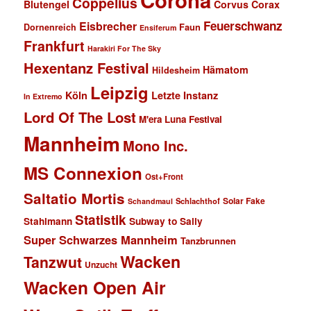
Coppelius
Blutengel
Corvus Corax
Feuerschwanz
Eisbrecher
Faun
Dornenreich
Ensiferum
Frankfurt
Harakiri For The Sky
Hexentanz Festival
Hämatom
Hildesheim
Leipzig
Köln
Letzte Instanz
In Extremo
Lord Of The Lost
M'era Luna Festival
Mannheim
Mono Inc.
MS Connexion
Ost+Front
Saltatio Mortis
Solar Fake
Schlachthof
Schandmaul
Statistik
Stahlmann
Subway to Sally
Super Schwarzes Mannheim
Tanzbrunnen
Wacken
Tanzwut
Unzucht
Wacken Open Air