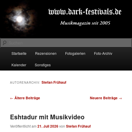
Zum
Zum
Musikmagazin seit 2005
primären
sekundären
Inhalt
Inhalt
springen
springen
DARK-FESTIVALS.DE
Suchen
Hauptmenü
Startseite
Rezensionen
Fotogalerien
Foto-Archiv
Kalender
Sonstiges
Stefan Frühauf
AUTORENARCHIV:
Beitragsnavigation
←
Ältere Beiträge
Neuere Beiträge
→
Eshtadur mit Musikvideo
Veröffentlicht am
21. Juli 2026
von
Stefan Frühauf