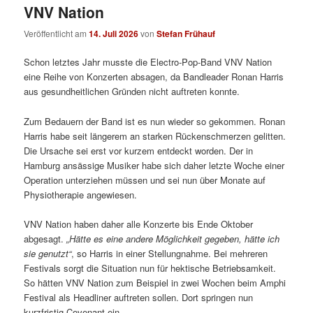
VNV Nation
Veröffentlicht am
14. Juli 2026
von
Stefan Frühauf
Schon letztes Jahr musste die Electro-Pop-Band VNV Nation
eine Reihe von Konzerten absagen, da Bandleader Ronan Harris
aus gesundheitlichen Gründen nicht auftreten konnte.
Zum Bedauern der Band ist es nun wieder so gekommen. Ronan
Harris habe seit längerem an starken Rückenschmerzen gelitten.
Die Ursache sei erst vor kurzem entdeckt worden. Der in
Hamburg ansässige Musiker habe sich daher letzte Woche einer
Operation unterziehen müssen und sei nun über Monate auf
Physiotherapie angewiesen.
VNV Nation haben daher alle Konzerte bis Ende Oktober
abgesagt.
„Hätte es eine andere Möglichkeit gegeben, hätte ich
sie genutzt“
, so Harris in einer Stellungnahme. Bei mehreren
Festivals sorgt die Situation nun für hektische Betriebsamkeit.
So hätten VNV Nation zum Beispiel in zwei Wochen beim Amphi
Festival als Headliner auftreten sollen. Dort springen nun
kurzfristig Covenant ein.