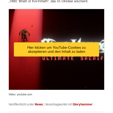
„1993: Wrath of Kor-Virliath“, das im Oktober erscheint.
Hier klicken um YouTube-Cookies zu
akzeptieren und den Inhalt zu laden
Video: youtube.com
Veröffentlicht unter
News
|
Verschlagwortet mit
Gloryhammer