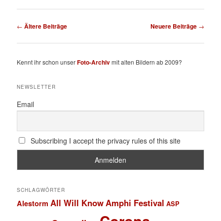
Beitragsnavigation
←
Ältere Beiträge
Neuere Beiträge
→
Kennt ihr schon unser
Foto-Archiv
mit alten Bildern ab 2009?
NEWSLETTER
Email
Subscribing I accept the privacy rules of this site
SCHLAGWÖRTER
All Will Know
Amphi Festival
Alestorm
ASP
Corona