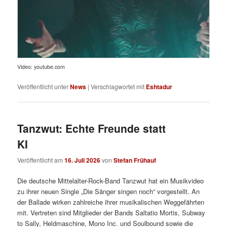
Video: youtube.com
Veröffentlicht unter
News
|
Verschlagwortet mit
Eshtadur
Tanzwut: Echte Freunde statt
KI
Veröffentlicht am
16. Juli 2026
von
Stefan Frühauf
Die deutsche Mittelalter-Rock-Band Tanzwut hat ein Musikvideo
zu ihrer neuen Single „Die Sänger singen noch“ vorgestellt. An
der Ballade wirken zahlreiche ihrer musikalischen Weggefährten
mit. Vertreten sind Mitglieder der Bands Saltatio Mortis, Subway
to Sally, Heldmaschine, Mono Inc. und Soulbound sowie die