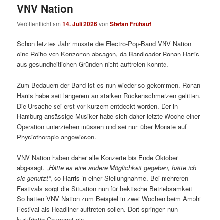
VNV Nation
Veröffentlicht am
14. Juli 2026
von
Stefan Frühauf
Schon letztes Jahr musste die Electro-Pop-Band VNV Nation
eine Reihe von Konzerten absagen, da Bandleader Ronan Harris
aus gesundheitlichen Gründen nicht auftreten konnte.
Zum Bedauern der Band ist es nun wieder so gekommen. Ronan
Harris habe seit längerem an starken Rückenschmerzen gelitten.
Die Ursache sei erst vor kurzem entdeckt worden. Der in
Hamburg ansässige Musiker habe sich daher letzte Woche einer
Operation unterziehen müssen und sei nun über Monate auf
Physiotherapie angewiesen.
VNV Nation haben daher alle Konzerte bis Ende Oktober
abgesagt.
„Hätte es eine andere Möglichkeit gegeben, hätte ich
sie genutzt“
, so Harris in einer Stellungnahme. Bei mehreren
Festivals sorgt die Situation nun für hektische Betriebsamkeit.
So hätten VNV Nation zum Beispiel in zwei Wochen beim Amphi
Festival als Headliner auftreten sollen. Dort springen nun
kurzfristig Covenant ein.