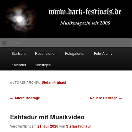
Zum
Zum
Musikmagazin seit 2005
primären
sekundären
Inhalt
Inhalt
springen
springen
DARK-FESTIVALS.DE
Suchen
Hauptmenü
Startseite
Rezensionen
Fotogalerien
Foto-Archiv
Kalender
Sonstiges
Stefan Frühauf
AUTORENARCHIV:
Beitragsnavigation
←
Ältere Beiträge
Neuere Beiträge
→
Eshtadur mit Musikvideo
Veröffentlicht am
21. Juli 2026
von
Stefan Frühauf