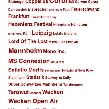
Coppelius
Blutengel
Corvus Corax
Feuerschwanz
Eisbrecher
Faun
Dornenreich
Ensiferum
Frankfurt
Harakiri For The Sky
Hexentanz Festival
Hämatom
Hildesheim
Leipzig
Köln
Letzte Instanz
In Extremo
Lord Of The Lost
M'era Luna Festival
Mannheim
Mono Inc.
MS Connexion
Ost+Front
Saltatio Mortis
Solar Fake
Schlachthof
Schandmaul
Statistik
Stahlmann
Subway to Sally
Super Schwarzes Mannheim
Tanzbrunnen
Wacken
Tanzwut
Unzucht
Wacken Open Air