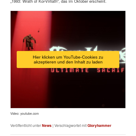
„1993: Wrath of Kor-Virliath“, das im Oktober erscheint.
Hier klicken um YouTube-Cookies zu
akzeptieren und den Inhalt zu laden
Video: youtube.com
Veröffentlicht unter
News
|
Verschlagwortet mit
Gloryhammer