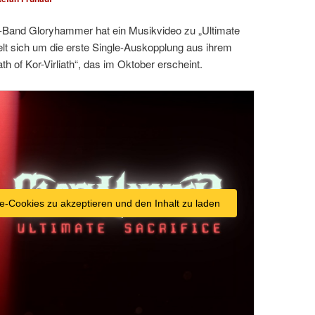
l-Band Gloryhammer hat ein Musikvideo zu „Ultimate
delt sich um die erste Single-Auskopplung aus ihrem
of Kor-Virliath“, das im Oktober erscheint.
e-Cookies zu akzeptieren und den Inhalt zu laden