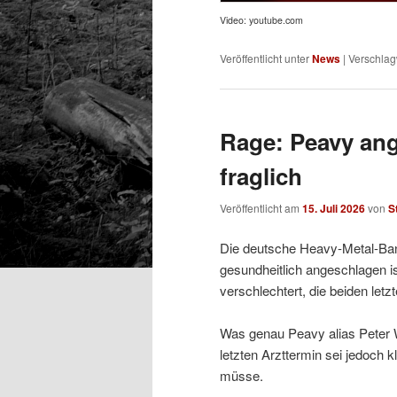
Video: youtube.com
Veröffentlicht unter
News
|
Verschlag
Rage: Peavy ang
fraglich
Veröffentlicht am
15. Juli 2026
von
S
Die deutsche Heavy-Metal-Ban
gesundheitlich angeschlagen is
verschlechtert, die beiden let
Was genau Peavy alias Peter W
letzten Arzttermin sei jedoch 
müsse.