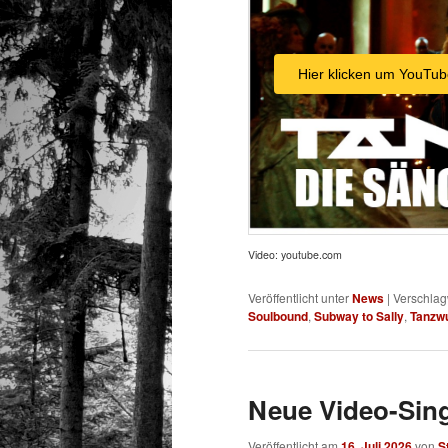
Hier klicken um YouTub
Video: youtube.com
Veröffentlicht unter
News
|
Verschlag
Soulbound
,
Subway to Sally
,
Tanzw
Neue Video-Sin
Veröffentlicht am
16. Juli 2026
von
S