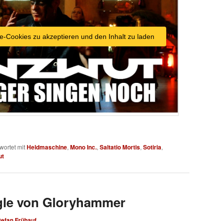
e-Cookies zu akzeptieren und den Inhalt zu laden
wortet mit
Heldmaschine
,
Mono Inc.
,
Saltatio Mortis
,
Sotiria
,
ut
gle von Gloryhammer
tefan Frühauf