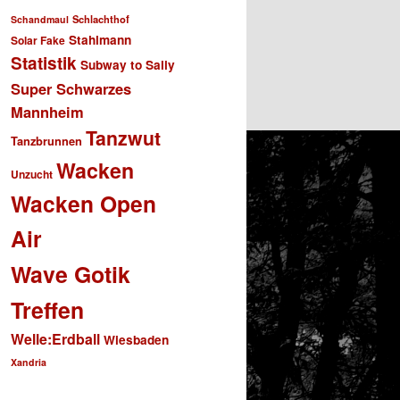
Schlachthof
Schandmaul
Stahlmann
Solar Fake
Statistik
Subway to Sally
Super Schwarzes
Mannheim
Tanzwut
Tanzbrunnen
Wacken
Unzucht
Wacken Open
Air
Wave Gotik
Treffen
Welle:Erdball
Wiesbaden
Xandria