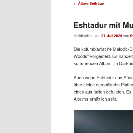
Beitragsnavigation
←
Ältere Beiträge
Eshtadur mit Mu
Veröffentlicht am
21. Juli 2026
von
S
Die kolumbianische Melodic-De
Woods“ vorgestellt. Es handel
kommenden Album „In Darknes
Auch wenn Eshtadur aus Südam
über kleine europäische Platte
eines aus Italien gefunden. E
Albums erhältlich sein.