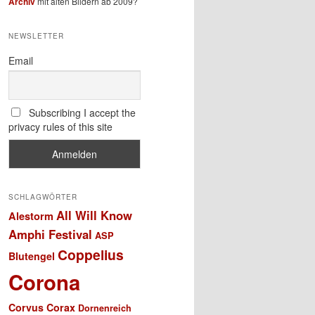
Archiv
mit alten Bildern ab 2009?
NEWSLETTER
Email
Subscribing I accept the
privacy rules of this site
SCHLAGWÖRTER
All Will Know
Alestorm
Amphi Festival
ASP
Coppelius
Blutengel
Corona
Corvus Corax
Dornenreich