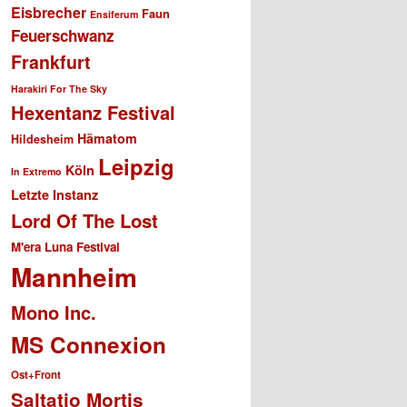
Eisbrecher
Faun
Ensiferum
Feuerschwanz
Frankfurt
Harakiri For The Sky
Hexentanz Festival
Hämatom
Hildesheim
Leipzig
Köln
In Extremo
Letzte Instanz
Lord Of The Lost
M'era Luna Festival
Mannheim
Mono Inc.
MS Connexion
Ost+Front
Saltatio Mortis