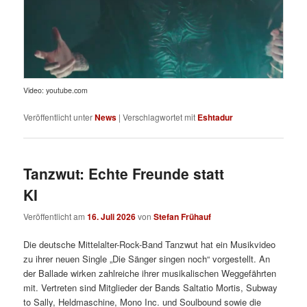
Video: youtube.com
Veröffentlicht unter
News
|
Verschlagwortet mit
Eshtadur
Tanzwut: Echte Freunde statt
KI
Veröffentlicht am
16. Juli 2026
von
Stefan Frühauf
Die deutsche Mittelalter-Rock-Band Tanzwut hat ein Musikvideo
zu ihrer neuen Single „Die Sänger singen noch“ vorgestellt. An
der Ballade wirken zahlreiche ihrer musikalischen Weggefährten
mit. Vertreten sind Mitglieder der Bands Saltatio Mortis, Subway
to Sally, Heldmaschine, Mono Inc. und Soulbound sowie die