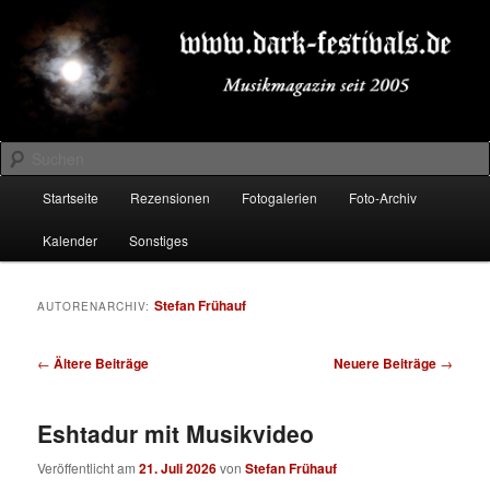
Zum
Zum
Musikmagazin seit 2005
primären
sekundären
Inhalt
Inhalt
springen
springen
DARK-FESTIVALS.DE
Suchen
Hauptmenü
Startseite
Rezensionen
Fotogalerien
Foto-Archiv
Kalender
Sonstiges
Stefan Frühauf
AUTORENARCHIV:
Beitragsnavigation
←
Ältere Beiträge
Neuere Beiträge
→
Eshtadur mit Musikvideo
Veröffentlicht am
21. Juli 2026
von
Stefan Frühauf