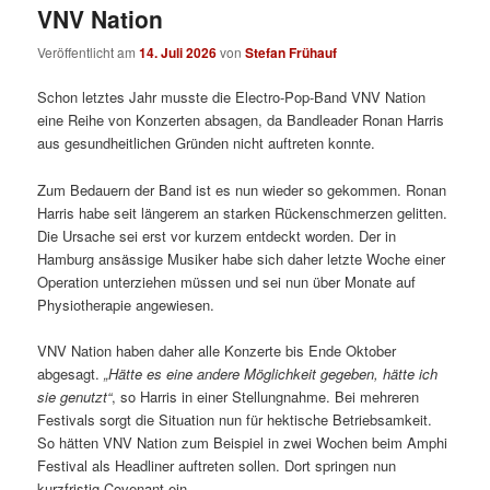
VNV Nation
Veröffentlicht am
14. Juli 2026
von
Stefan Frühauf
Schon letztes Jahr musste die Electro-Pop-Band VNV Nation
eine Reihe von Konzerten absagen, da Bandleader Ronan Harris
aus gesundheitlichen Gründen nicht auftreten konnte.
Zum Bedauern der Band ist es nun wieder so gekommen. Ronan
Harris habe seit längerem an starken Rückenschmerzen gelitten.
Die Ursache sei erst vor kurzem entdeckt worden. Der in
Hamburg ansässige Musiker habe sich daher letzte Woche einer
Operation unterziehen müssen und sei nun über Monate auf
Physiotherapie angewiesen.
VNV Nation haben daher alle Konzerte bis Ende Oktober
abgesagt.
„Hätte es eine andere Möglichkeit gegeben, hätte ich
sie genutzt“
, so Harris in einer Stellungnahme. Bei mehreren
Festivals sorgt die Situation nun für hektische Betriebsamkeit.
So hätten VNV Nation zum Beispiel in zwei Wochen beim Amphi
Festival als Headliner auftreten sollen. Dort springen nun
kurzfristig Covenant ein.