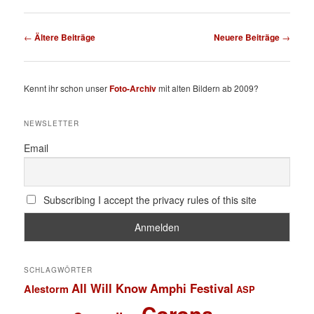
Beitragsnavigation
←
Ältere Beiträge
Neuere Beiträge
→
Kennt ihr schon unser
Foto-Archiv
mit alten Bildern ab 2009?
NEWSLETTER
Email
Subscribing I accept the privacy rules of this site
SCHLAGWÖRTER
All Will Know
Amphi Festival
Alestorm
ASP
Corona