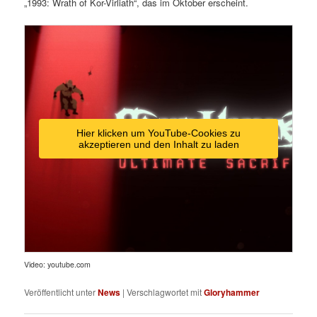
„1993: Wrath of Kor-Virliath“, das im Oktober erscheint.
Hier klicken um YouTube-Cookies zu
akzeptieren und den Inhalt zu laden
Video: youtube.com
Veröffentlicht unter
News
|
Verschlagwortet mit
Gloryhammer