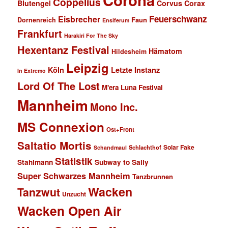
Coppelius
Blutengel
Corvus Corax
Feuerschwanz
Eisbrecher
Faun
Dornenreich
Ensiferum
Frankfurt
Harakiri For The Sky
Hexentanz Festival
Hämatom
Hildesheim
Leipzig
Köln
Letzte Instanz
In Extremo
Lord Of The Lost
M'era Luna Festival
Mannheim
Mono Inc.
MS Connexion
Ost+Front
Saltatio Mortis
Solar Fake
Schlachthof
Schandmaul
Statistik
Stahlmann
Subway to Sally
Super Schwarzes Mannheim
Tanzbrunnen
Wacken
Tanzwut
Unzucht
Wacken Open Air