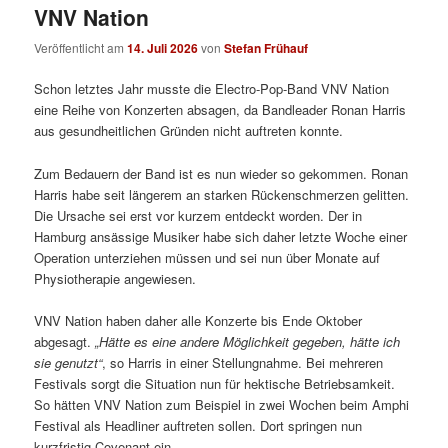
VNV Nation
Veröffentlicht am
14. Juli 2026
von
Stefan Frühauf
Schon letztes Jahr musste die Electro-Pop-Band VNV Nation
eine Reihe von Konzerten absagen, da Bandleader Ronan Harris
aus gesundheitlichen Gründen nicht auftreten konnte.
Zum Bedauern der Band ist es nun wieder so gekommen. Ronan
Harris habe seit längerem an starken Rückenschmerzen gelitten.
Die Ursache sei erst vor kurzem entdeckt worden. Der in
Hamburg ansässige Musiker habe sich daher letzte Woche einer
Operation unterziehen müssen und sei nun über Monate auf
Physiotherapie angewiesen.
VNV Nation haben daher alle Konzerte bis Ende Oktober
abgesagt.
„Hätte es eine andere Möglichkeit gegeben, hätte ich
sie genutzt“
, so Harris in einer Stellungnahme. Bei mehreren
Festivals sorgt die Situation nun für hektische Betriebsamkeit.
So hätten VNV Nation zum Beispiel in zwei Wochen beim Amphi
Festival als Headliner auftreten sollen. Dort springen nun
kurzfristig Covenant ein.