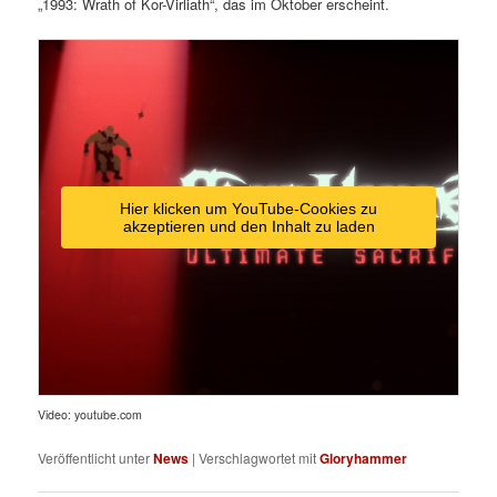
„1993: Wrath of Kor-Virliath“, das im Oktober erscheint.
Hier klicken um YouTube-Cookies zu
akzeptieren und den Inhalt zu laden
Video: youtube.com
Veröffentlicht unter
News
|
Verschlagwortet mit
Gloryhammer