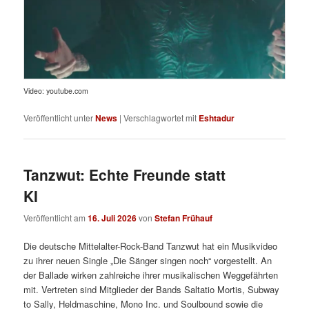
Video: youtube.com
Veröffentlicht unter
News
|
Verschlagwortet mit
Eshtadur
Tanzwut: Echte Freunde statt
KI
Veröffentlicht am
16. Juli 2026
von
Stefan Frühauf
Die deutsche Mittelalter-Rock-Band Tanzwut hat ein Musikvideo
zu ihrer neuen Single „Die Sänger singen noch“ vorgestellt. An
der Ballade wirken zahlreiche ihrer musikalischen Weggefährten
mit. Vertreten sind Mitglieder der Bands Saltatio Mortis, Subway
to Sally, Heldmaschine, Mono Inc. und Soulbound sowie die