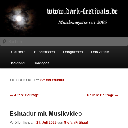
Zum
Zum
Musikmagazin seit 2005
primären
sekundären
Inhalt
Inhalt
springen
springen
DARK-FESTIVALS.DE
Suchen
Hauptmenü
Startseite
Rezensionen
Fotogalerien
Foto-Archiv
Kalender
Sonstiges
Stefan Frühauf
AUTORENARCHIV:
Beitragsnavigation
←
Ältere Beiträge
Neuere Beiträge
→
Eshtadur mit Musikvideo
Veröffentlicht am
21. Juli 2026
von
Stefan Frühauf