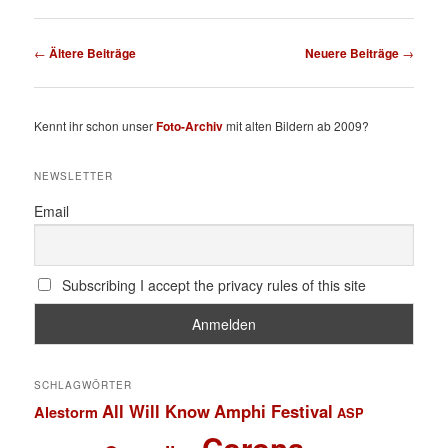
Beitragsnavigation
←
Ältere Beiträge
Neuere Beiträge
→
Kennt ihr schon unser
Foto-Archiv
mit alten Bildern ab 2009?
NEWSLETTER
Email
Subscribing I accept the privacy rules of this site
SCHLAGWÖRTER
All Will Know
Amphi Festival
Alestorm
ASP
Corona