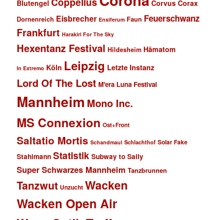
Coppelius
Blutengel
Corvus Corax
Feuerschwanz
Eisbrecher
Faun
Dornenreich
Ensiferum
Frankfurt
Harakiri For The Sky
Hexentanz Festival
Hämatom
Hildesheim
Leipzig
Köln
Letzte Instanz
In Extremo
Lord Of The Lost
M'era Luna Festival
Mannheim
Mono Inc.
MS Connexion
Ost+Front
Saltatio Mortis
Solar Fake
Schlachthof
Schandmaul
Statistik
Stahlmann
Subway to Sally
Super Schwarzes Mannheim
Tanzbrunnen
Wacken
Tanzwut
Unzucht
Wacken Open Air