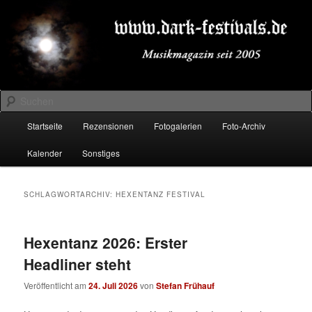
Zum
Zum
Musikmagazin seit 2005
primären
sekundären
Inhalt
Inhalt
springen
springen
DARK-FESTIVALS.DE
Suchen
Hauptmenü
Startseite
Rezensionen
Fotogalerien
Foto-Archiv
Kalender
Sonstiges
SCHLAGWORTARCHIV:
HEXENTANZ FESTIVAL
Hexentanz 2026: Erster
Headliner steht
Veröffentlicht am
24. Juli 2026
von
Stefan Frühauf