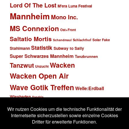
Lord Of The Lost
M'era Luna Festival
Mannheim
Mono Inc.
MS Connexion
Ost+Front
Saltatio Mortis
Solar Fake
Schlachthof
Schandmaul
Statistik
Stahlmann
Subway to Sally
Super Schwarzes Mannheim
Tanzbrunnen
Wacken
Tanzwut
Unzucht
Wacken Open Air
Wave Gotik Treffen
Welle:Erdball
Wiesbaden
Xandria
Impressum