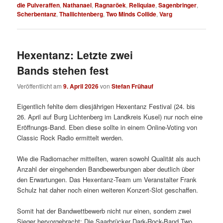
die Pulveraffen
,
Nathanael
,
Ragnaröek
,
Reliquiae
,
Sagenbringer
,
Scherbentanz
,
Thallichtenberg
,
Two Minds Collide
,
Varg
Hexentanz: Letzte zwei
Bands stehen fest
Veröffentlicht am
9. April 2026
von
Stefan Frühauf
Eigentlich fehlte dem diesjährigen Hexentanz Festival (24. bis
26. April auf Burg Lichtenberg im Landkreis Kusel) nur noch eine
Eröffnungs-Band. Eben diese sollte in einem Online-Voting von
Classic Rock Radio ermittelt werden.
Wie die Radiomacher mitteilten, waren sowohl Qualität als auch
Anzahl der eingehenden Bandbewerbungen aber deutlich über
den Erwartungen. Das Hexentanz-Team um Veranstalter Frank
Schulz hat daher noch einen weiteren Konzert-Slot geschaffen.
Somit hat der Bandwettbewerb nicht nur einen, sondern zwei
Sieger hervorgebracht: Die Saarbrücker Dark-Rock-Band Two