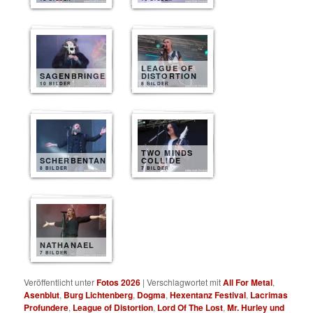
LEAGUE OF
SAGENBRINGER
DISTORTION
10 BILDER
8 BILDER
TWO MINDS
SCHERBENTANZ
COLLIDE
8 BILDER
7 BILDER
NATHANAEL
7 BILDER
Veröffentlicht unter
Fotos 2026
|
Verschlagwortet mit
All For Metal
,
Asenblut
,
Burg Lichtenberg
,
Dogma
,
Hexentanz Festival
,
Lacrimas
Profundere
,
League of Distortion
,
Lord Of The Lost
,
Mr. Hurley und