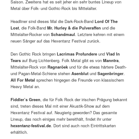
Saison. Zweitens hat es seit jeher ein sehr buntes Lineup von
Metal über Folk- und Gothic-Rock bis Mittelalter.
Headliner sind dieses Mal die Dark-Rock-Band
Lord Of The
Lost
, die Folk-Band
Mr. Hurley & die Pulveraffen
und die
Mittelalter-Rocker von
Schandmaul
. Letztere kehren mit einem
neuen Sänger auf das Hexentanz Festival zurück.
Den Gothic Rock bringen
Lacrimas Profundere
und
Vlad In
Tears
auf Burg Lichtenberg. Folk Metal gibt es von
Manntra
,
Mittelalter-Rock von
Ragnaröek
und für die etwas härtere Death-
und Pagan-Metal-Schiene stehen
Asenblut
und
Sagenbringer
.
All For Metal
sprechen hingegen die Freunde von klassischem
Heavy Metal an.
Fiddler’s Green
, die für Folk Rock der irischen Prägung bekannt
sind, treten dieses Mal mit einer Akustik-Show auf dem
Hexentanz Festival auf. Neugierig geworden? Das gesamte
Lineup, das noch einiges mehr bereithält, findet ihr unter
hexentanz-festival.de
. Dort sind auch noch Eintrittskarten
erhältlich.