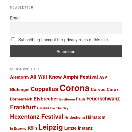
NEWSLETTER
Email
Subscribing I accept the privacy rules of this site
SCHLAGWÖRTER
All Will Know
Amphi Festival
Alestorm
ASP
Corona
Coppelius
Blutengel
Corvus Corax
Feuerschwanz
Eisbrecher
Faun
Dornenreich
Ensiferum
Frankfurt
Harakiri For The Sky
Hexentanz Festival
Hämatom
Hildesheim
Leipzig
Köln
Letzte Instanz
In Extremo