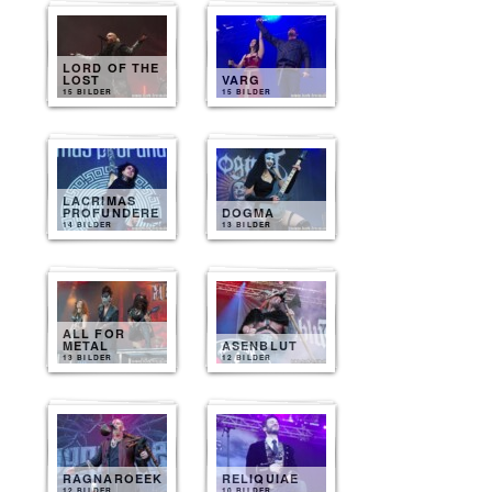
LORD OF THE
LOST
VARG
15 BILDER
15 BILDER
LACRIMAS
PROFUNDERE
DOGMA
14 BILDER
13 BILDER
ALL FOR
METAL
ASENBLUT
13 BILDER
12 BILDER
RAGNAROEEK
RELIQUIAE
12 BILDER
10 BILDER