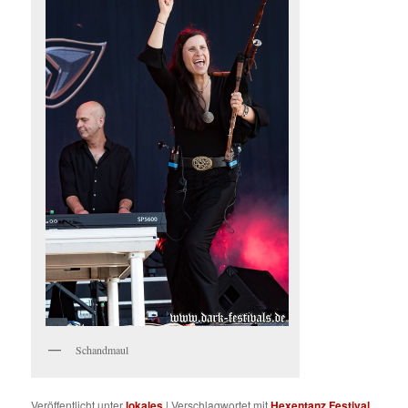
Schandmaul
Veröffentlicht unter
lokales
|
Verschlagwortet mit
Hexentanz Festival