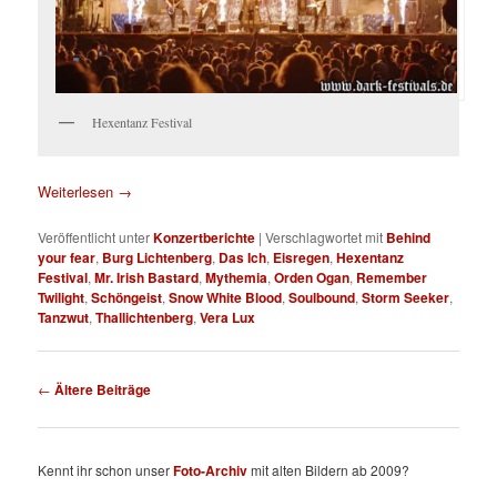
Hexentanz Festival
Weiterlesen
→
Veröffentlicht unter
Konzertberichte
|
Verschlagwortet mit
Behind
your fear
,
Burg Lichtenberg
,
Das Ich
,
Eisregen
,
Hexentanz
Festival
,
Mr. Irish Bastard
,
Mythemia
,
Orden Ogan
,
Remember
Twilight
,
Schöngeist
,
Snow White Blood
,
Soulbound
,
Storm Seeker
,
Tanzwut
,
Thallichtenberg
,
Vera Lux
Beitragsnavigation
←
Ältere Beiträge
Kennt ihr schon unser
Foto-Archiv
mit alten Bildern ab 2009?