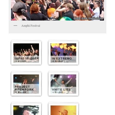
Amphi Festival
IMPRESSIONEN
IN EXTREMO
15 BILDER
15 BILDER
PROJECT
PITCHFORK
WHITE LIES
13 BILDER
12 BILDER