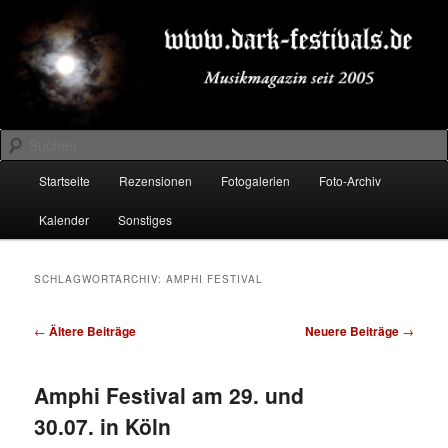
Zum
Zum
Musikmagazin seit 2005
primären
sekundären
Inhalt
Inhalt
springen
springen
DARK-FESTIVALS.DE
Suchen
Hauptmenü
Startseite
Rezensionen
Fotogalerien
Foto-Archiv
Kalender
Sonstiges
SCHLAGWORTARCHIV:
AMPHI FESTIVAL
Beitragsnavigation
←
Ältere Beiträge
Neuere Beiträge
→
Amphi Festival am 29. und
30.07. in Köln