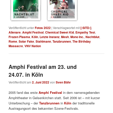
CHEMICAL
NACHTBLUT
SWEET KID
5 BILDER
5 BILDER
Veröffentlicht unter
Fotos 2022
|
Verschlagwortet mit
[:SITD:]
,
Alienare
,
Amphi Festival
,
Chemical Sweet Kid
,
Empathy Test
,
Frozen Plasma
,
Köln
,
Letzte Instanz
,
Mesh
,
Mono Inc.
,
Nachtblut
,
Rome
,
Solar Fake
,
Stahlmann
,
Tanzbrunnen
,
The Birthday
Massacre
,
VNV Nation
Amphi Festival am 23. und
24.07. in Köln
Veröffentlicht am
2. Juni 2022
von
Sven Bähr
2005 fand das erste
Amphi Festival
in dem namensgebenden
Amphitheater in Gelsenkirchen statt. Seit 2006 ist – mit kurzer
Unterbrechung – der
Tanzbrunnen
in
Köln
der traditionelle
Austragungsort des bekannten Szene-Festivals.