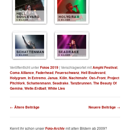
HELL
BOULEVARD
HOLYGRAM
5 BILDER
5 BILDER
SCHATTENMANN
SEADRAKE
5 BILDER
5 BILDER
Veröffentlicht unter
Fotos 2019
|
Verschlagwortet mit
Amphi Festival
,
Coma Alliance
,
Faderhead
,
Feuerschwanz
,
Hell Boulevard
,
Holygram
,
In Extremo
,
Janus
,
Köln
,
Nachtmahr
,
Ost+Front
,
Project
Pitchfork
,
Schattenmann
,
Seadrake
,
Tanzbrunnen
,
The Beauty Of
Gemina
,
Welle:Erdball
,
White Lies
Beitragsnavigation
←
Ältere Beiträge
Neuere Beiträge
→
Kennt ihr schon unser
Foto-Archiv
mit alten Bildern ab 2009?