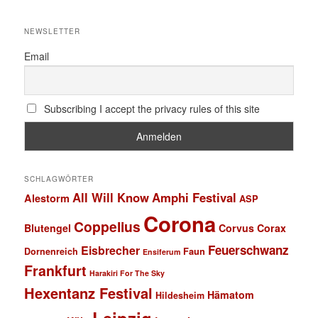
NEWSLETTER
Email
Subscribing I accept the privacy rules of this site
SCHLAGWÖRTER
All Will Know
Amphi Festival
Alestorm
ASP
Corona
Coppelius
Blutengel
Corvus Corax
Feuerschwanz
Eisbrecher
Faun
Dornenreich
Ensiferum
Frankfurt
Harakiri For The Sky
Hexentanz Festival
Hämatom
Hildesheim