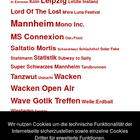
Leipzig
Köln
Letzte Instanz
In Extremo
Lord Of The Lost
M'era Luna Festival
Mannheim
Mono Inc.
MS Connexion
Ost+Front
Saltatio Mortis
Solar Fake
Schlachthof
Schandmaul
Statistik
Stahlmann
Subway to Sally
Super Schwarzes Mannheim
Tanzbrunnen
Wacken
Tanzwut
Unzucht
Wacken Open Air
Wave Gotik Treffen
Welle:Erdball
Wiesbaden
Xandria
Impressum