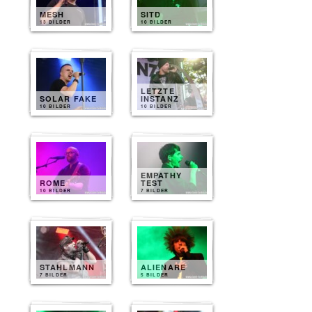
MESH
SITD
13 BILDER
10 BILDER
LETZTE
SOLAR FAKE
INSTANZ
10 BILDER
10 BILDER
EMPATHY
ROME
TEST
10 BILDER
7 BILDER
STAHLMANN
ALIENARE
7 BILDER
5 BILDER