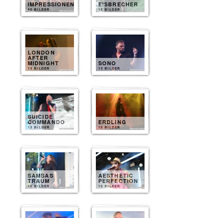
IMPRESSIONEN
EISBRECHER
40 BILDER
15 BILDER
LONDON
AFTER
MIDNIGHT
SONO
13 BILDER
13 BILDER
SUICIDE
COMMANDO
ERDLING
13 BILDER
10 BILDER
SAMSAS
AESTHETIC
TRAUM
PERFECTION
10 BILDER
10 BILDER