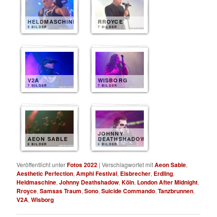
HELDMASCHINE
RROYCE
9 BILDER
7 BILDER
V2A
WISBORG
7 BILDER
7 BILDER
JOHNNY
AEON SABLE
DEATHSHADOW
6 BILDER
6 BILDER
Veröffentlicht unter
Fotos 2022
|
Verschlagwortet mit
Aeon Sable
,
Aesthetic Perfection
,
Amphi Festival
,
Eisbrecher
,
Erdling
,
Heldmaschine
,
Johnny Deathshadow
,
Köln
,
London After Midnight
,
Rroyce
,
Samsas Traum
,
Sono
,
Suicide Commando
,
Tanzbrunnen
,
V2A
,
Wisborg