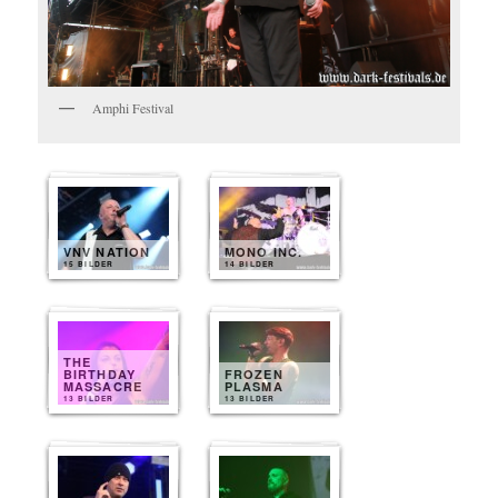
Amphi Festival
VNV NATION
MONO INC.
15 BILDER
14 BILDER
THE
BIRTHDAY
FROZEN
MASSACRE
PLASMA
13 BILDER
13 BILDER