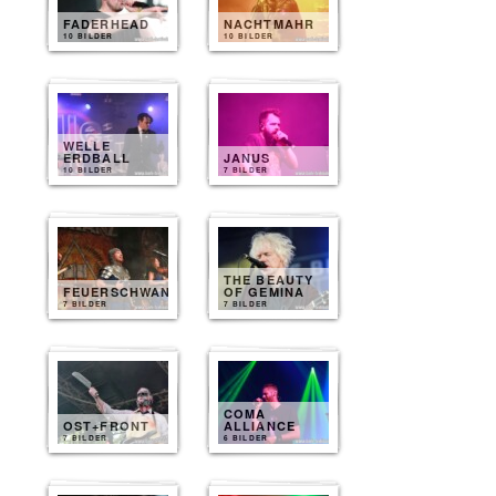
FADERHEAD
NACHTMAHR
10 BILDER
10 BILDER
WELLE
ERDBALL
JANUS
10 BILDER
7 BILDER
THE BEAUTY
FEUERSCHWANZ
OF GEMINA
7 BILDER
7 BILDER
COMA
OST+FRONT
ALLIANCE
7 BILDER
6 BILDER