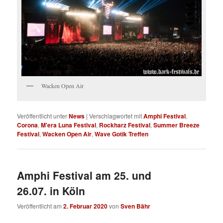
Wacken Open Air
Veröffentlicht unter
News
|
Verschlagwortet mit
Amphi Festival
,
Corona
,
M'era Luna Festival
,
Rockharz Festival
,
Summer Breeze
Festival
,
Wacken Open Air
,
Wave Gotik Treffen
Amphi Festival am 25. und
26.07. in Köln
Veröffentlicht am
2. Februar 2020
von
Sven Bähr